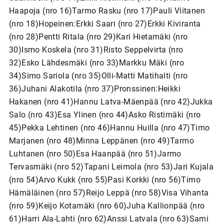
Haapoja (nro 16)Tarmo Rasku (nro 17)Pauli Viitanen
(nro 18)Hopeinen:Erkki Saari (nro 27)Erkki Kiviranta
(nro 28)Pentti Ritala (nro 29)Kari Hietamäki (nro
30)Ismo Koskela (nro 31)Risto Seppelvirta (nro
32)Esko Lähdesmäki (nro 33)Markku Mäki (nro
34)Simo Sariola (nro 35)Olli-Matti Matihalti (nro
36)Juhani Alakotila (nro 37)Pronssinen:Heikki
Hakanen (nro 41)Hannu Latva-Mäenpää (nro 42)Jukka
Salo (nro 43)Esa Ylinen (nro 44)Asko Ristimäki (nro
45)Pekka Lehtinen (nro 46)Hannu Huilla (nro 47)Timo
Marjanen (nro 48)Minna Leppänen (nro 49)Tarmo
Luhtanen (nro 50)Esa Haanpää (nro 51)Jarmo
Tervasmäki (nro 52)Tapani Leimola (nro 53)Jari Kujala
(nro 54)Arvo Kukk (nro 55)Pasi Korkki (nro 56)Timo
Hämäläinen (nro 57)Reijo Leppä (nro 58)Visa Vihanta
(nro 59)Keijo Kotamäki (nro 60)Juha Kallionpää (nro
61)Harri Ala-Lahti (nro 62)Anssi Latvala (nro 63)Sami