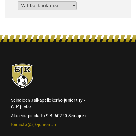
Arkistot
SJK-
juniorit
Seinäjoen Jalkapallokerho-juniorit ry /
SJK-juniorit
Alaseinäjoenkatu 9 B, 60220 Seinäjoki
toimisto@sjk-juniorit.fi