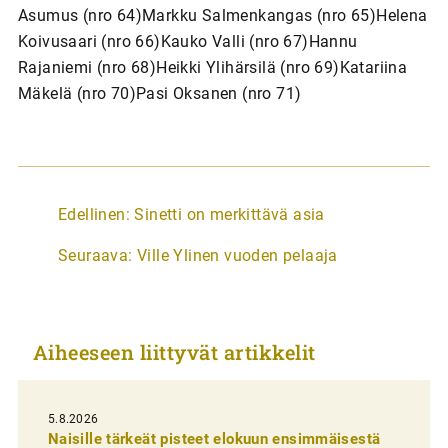
Asumus (nro 64)Markku Salmenkangas (nro 65)Helena
Koivusaari (nro 66)Kauko Valli (nro 67)Hannu
Rajaniemi (nro 68)Heikki Ylihärsilä (nro 69)Katariina
Mäkelä (nro 70)Pasi Oksanen (nro 71)
A
Edellinen:
Sinetti on merkittävä asia
r
Seuraava:
Ville Ylinen vuoden pelaaja
t
i
k
Aiheeseen liittyvät artikkelit
k
e
l
5.8.2026
Naisille tärkeät pisteet elokuun ensimmäisestä