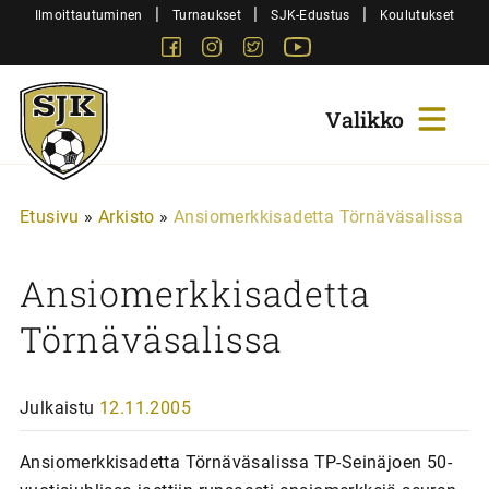
Siirry
|
|
|
Ilmoittautuminen
Turnaukset
SJK-Edustus
Koulutukset
sisältöön
Facebook
Instagram
Twitter
Youtube
Sjk-
Juniorit
Etusivu
»
Arkisto
»
Ansiomerkkisadetta Törnäväsalissa
Ansiomerkkisadetta
Törnäväsalissa
Julkaistu
12.11.2005
Ansiomerkkisadetta Törnäväsalissa TP-Seinäjoen 50-