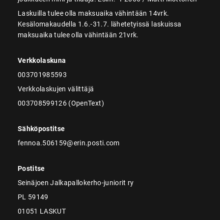
Laskuilla tulee olla maksuaika vähintään 14vrk.
Kesälomakaudella 1.6.-31.7. lähetetyissä laskuissa
maksuaika tulee olla vähintään 21vrk.
Verkkolaskuna
003701985593
Verkkolaskujen välittäjä
003708599126 (OpenText)
Sähköpostitse
fennoa.506159@erin.posti.com
Postitse
Seinäjoen Jalkapallokerho-juniorit ry
PL 59149
01051 LASKUT