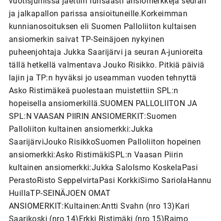
vuotisjuhlissa jaettiin runsaasti ansiomerkkejä seuran
ja jalkapallon parissa ansioituneille.Korkeimman
kunnianosoituksen eli Suomen Palloliiton kultaisen
ansiomerkin saivat TP-Seinäjoen nykyinen
puheenjohtaja Jukka Saarijärvi ja seuran A-junioreita
tällä hetkellä valmentava Jouko Risikko. Pitkiä päiviä
lajin ja TP:n hyväksi jo useamman vuoden tehnyttä
Asko Ristimäkeä puolestaan muistettiin SPL:n
hopeisella ansiomerkillä.SUOMEN PALLOLIITON JA
SPL:N VAASAN PIIRIN ANSIOMERKIT:Suomen
Palloliiton kultainen ansiomerkki:Jukka
SaarijärviJouko RisikkoSuomen Palloliiton hopeinen
ansiomerkki:Asko RistimäkiSPL:n Vaasan Piirin
kultainen ansiomerkki:Jukka SaloIsmo KoskelaPasi
PerastoRisto SeppelvirtaPasi KorkkiSimo SariolaHannu
HuillaTP-SEINÄJOEN OMAT
ANSIOMERKIT:Kultainen:Antti Svahn (nro 13)Kari
Saarikoski (nro 14)Erkki Ristimäki (nro 15)Raimo