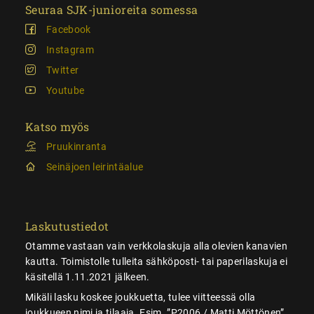
Seuraa SJK-junioreita somessa
Facebook
Instagram
Twitter
Youtube
Katso myös
Pruukinranta
Seinäjoen leirintäalue
Laskutustiedot
Otamme vastaan vain verkkolaskuja alla olevien kanavien
kautta. Toimistolle tulleita sähköposti- tai paperilaskuja ei
käsitellä 1.11.2021 jälkeen.
Mikäli lasku koskee joukkuetta, tulee viitteessä olla
joukkueen nimi ja tilaaja. Esim. ”P2006 / Matti Möttönen”