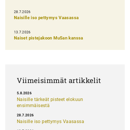
i
e
28.7.2026
n
Naisille iso pettymys Vaasassa
s
13.7.2026
e
Naiset pistejakoon MuSan kanssa
l
a
u
s
Viimeisimmät artikkelit
5.8.2026
Naisille tärkeät pisteet elokuun
ensimmäisestä
28.7.2026
Naisille iso pettymys Vaasassa