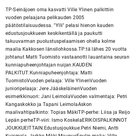
TP-Seinäjoen oma kasvatti Ville Ylinen palkittiin
vuoden pelaajana pelikauden 2005
päätöstilaisuudessa. "Ylli" pelasi hienon kauden
edustusjoukkueen keskikentällä ja paukutti
takuuvarman puolustuspelaamisen ohella kolme
maalia Kakkosen länsilohkossa.TP:tä lähes 20 vuotta
johtanut Matti Tuomisto vastaanotti lauantaina seuran
kunniapuheenjohtajan nuijan.KAUDEN
PALKITUT:Kunniapuheenjohtaja: Matti
TuomistoVuoden pelaaja: Ville YlinenVuoden
junioripelaaja: Jere JääskeläinenVuoden
esimerkkinuori: Jani LeimolaVuoden valmentaja: Petri
Kangaskokko ja Tapani LeimolaAskon
maalivahtipalkinto: Topias MäkiTP-perhe: Liisa ja Reijo
Lepän perheTP-viiri: Ismo KoskelaERIKOISPALKINNOT
JOUKKUEITTAIN:Edustusjoukkue:Petri Niemi, Antti
Kuismala, Jarkko Mäki-MaunusEpulin malja: Ville