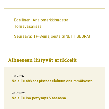
A
Edellinen:
Ansiomerkkisadetta
r
Törnäväsalissa
t
Seuraava:
TP-Seinäjoesta SINETTISEURA!
i
k
k
Aiheeseen liittyvät artikkelit
e
l
i
5.8.2026
Naisille tärkeät pisteet elokuun ensimmäisestä
e
n
28.7.2026
Naisille iso pettymys Vaasassa
s
e