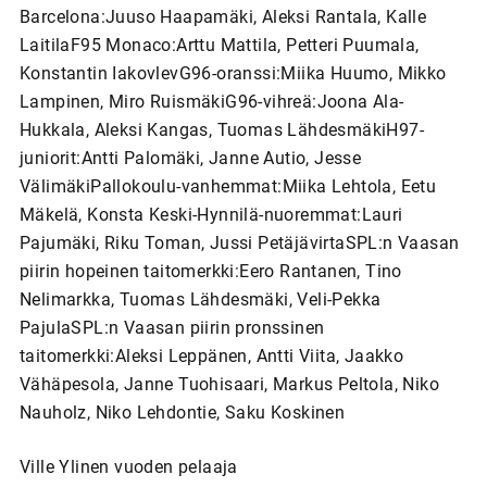
Barcelona:Juuso Haapamäki, Aleksi Rantala, Kalle
LaitilaF95 Monaco:Arttu Mattila, Petteri Puumala,
Konstantin IakovlevG96-oranssi:Miika Huumo, Mikko
Lampinen, Miro RuismäkiG96-vihreä:Joona Ala-
Hukkala, Aleksi Kangas, Tuomas LähdesmäkiH97-
juniorit:Antti Palomäki, Janne Autio, Jesse
VälimäkiPallokoulu-vanhemmat:Miika Lehtola, Eetu
Mäkelä, Konsta Keski-Hynnilä-nuoremmat:Lauri
Pajumäki, Riku Toman, Jussi PetäjävirtaSPL:n Vaasan
piirin hopeinen taitomerkki:Eero Rantanen, Tino
Nelimarkka, Tuomas Lähdesmäki, Veli-Pekka
PajulaSPL:n Vaasan piirin pronssinen
taitomerkki:Aleksi Leppänen, Antti Viita, Jaakko
Vähäpesola, Janne Tuohisaari, Markus Peltola, Niko
Nauholz, Niko Lehdontie, Saku Koskinen
Ville Ylinen vuoden pelaaja