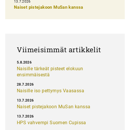
13.7.2026
l
Naiset pistejakoon MuSan kanssa
a
u
s
Viimeisimmät artikkelit
5.8.2026
Naisille tärkeät pisteet elokuun
ensimmäisestä
28.7.2026
Naisille iso pettymys Vaasassa
13.7.2026
Naiset pistejakoon MuSan kanssa
13.7.2026
HPS vahvempi Suomen Cupissa