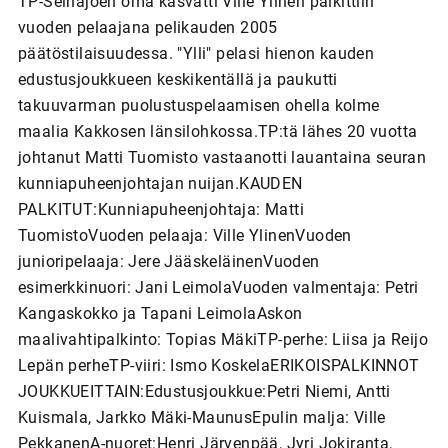
TP-Seinäjoen oma kasvatti Ville Ylinen palkittiin
vuoden pelaajana pelikauden 2005
päätöstilaisuudessa. "Ylli" pelasi hienon kauden
edustusjoukkueen keskikentällä ja paukutti
takuuvarman puolustuspelaamisen ohella kolme
maalia Kakkosen länsilohkossa.TP:tä lähes 20 vuotta
johtanut Matti Tuomisto vastaanotti lauantaina seuran
kunniapuheenjohtajan nuijan.KAUDEN
PALKITUT:Kunniapuheenjohtaja: Matti
TuomistoVuoden pelaaja: Ville YlinenVuoden
junioripelaaja: Jere JääskeläinenVuoden
esimerkkinuori: Jani LeimolaVuoden valmentaja: Petri
Kangaskokko ja Tapani LeimolaAskon
maalivahtipalkinto: Topias MäkiTP-perhe: Liisa ja Reijo
Lepän perheTP-viiri: Ismo KoskelaERIKOISPALKINNOT
JOUKKUEITTAIN:Edustusjoukkue:Petri Niemi, Antti
Kuismala, Jarkko Mäki-MaunusEpulin malja: Ville
PekkanenA-nuoret:Henri Järvenpää, Jyri Jokiranta,