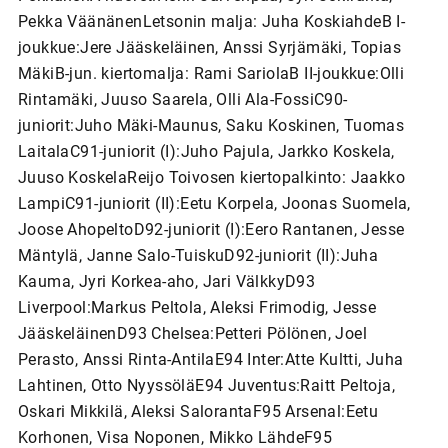
Pekka VäänänenLetsonin malja: Juha KoskiahdeB I-
joukkue:Jere Jääskeläinen, Anssi Syrjämäki, Topias
MäkiB-jun. kiertomalja: Rami SariolaB II-joukkue:Olli
Rintamäki, Juuso Saarela, Olli Ala-FossiC90-
juniorit:Juho Mäki-Maunus, Saku Koskinen, Tuomas
LaitalaC91-juniorit (I):Juho Pajula, Jarkko Koskela,
Juuso KoskelaReijo Toivosen kiertopalkinto: Jaakko
LampiC91-juniorit (II):Eetu Korpela, Joonas Suomela,
Joose AhopeltoD92-juniorit (I):Eero Rantanen, Jesse
Mäntylä, Janne Salo-TuiskuD92-juniorit (II):Juha
Kauma, Jyri Korkea-aho, Jari VälkkyD93
Liverpool:Markus Peltola, Aleksi Frimodig, Jesse
JääskeläinenD93 Chelsea:Petteri Pölönen, Joel
Perasto, Anssi Rinta-AntilaE94 Inter:Atte Kultti, Juha
Lahtinen, Otto NyyssöläE94 Juventus:Raitt Peltoja,
Oskari Mikkilä, Aleksi SalorantaF95 Arsenal:Eetu
Korhonen, Visa Noponen, Mikko LähdeF95