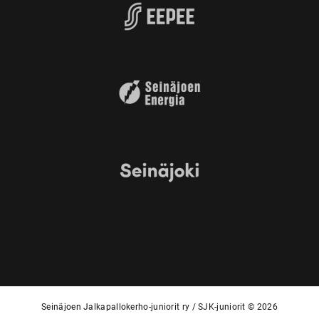
Seinäjoen Jalkapallokerho-juniorit ry / SJK-juniorit © 2026