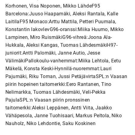
Korhonen, Visa Noponen, Mikko LähdeF95
Barcelona:Juuso Haapamäki, Aleksi Rantala, Kalle
LaitilaF95 Monaco:Arttu Mattila, Petteri Puumala,
Konstantin IakovlevG96-oranssi:Miika Huumo, Mikko
Lampinen, Miro RuismäkiG96-vihreä:Joona Ala-
Hukkala, Aleksi Kangas, Tuomas LähdesmäkiH97-
juniorit:Antti Palomäki, Janne Autio, Jesse
VälimäkiPallokoulu-vanhemmat:Miika Lehtola, Eetu
Mäkelä, Konsta Keski-Hynnilä-nuoremmat:Lauri
Pajumäki, Riku Toman, Jussi PetäjävirtaSPL:n Vaasan
piirin hopeinen taitomerkki:Eero Rantanen, Tino
Nelimarkka, Tuomas Lähdesmäki, Veli-Pekka
PajulaSPL:n Vaasan piirin pronssinen
taitomerkki:Aleksi Leppänen, Antti Viita, Jaakko
Vähäpesola, Janne Tuohisaari, Markus Peltola, Niko
Nauholz, Niko Lehdontie, Saku Koskinen