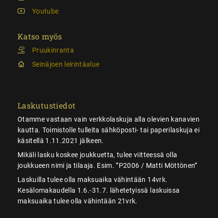
Youtube
Katso myös
Pruukinranta
Seinäjoen leirintäalue
Laskutustiedot
Otamme vastaan vain verkkolaskuja alla olevien kanavien
kautta. Toimistolle tulleita sähköposti- tai paperilaskuja ei
käsitellä 1.11.2021 jälkeen.
Mikäli lasku koskee joukkuetta, tulee viitteessä olla
joukkueen nimi ja tilaaja. Esim. ”P2006 / Matti Möttönen”
Laskuilla tulee olla maksuaika vähintään 14vrk.
Kesälomakaudella 1.6.-31.7. lähetetyissä laskuissa
maksuaika tulee olla vähintään 21vrk.