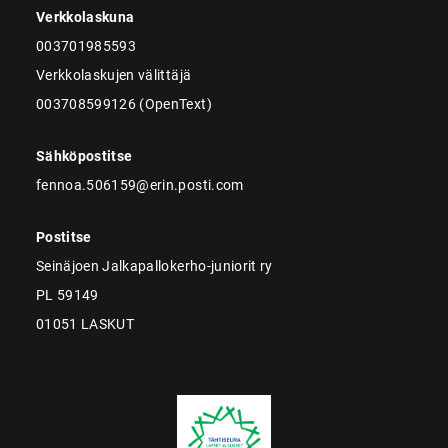
Verkkolaskuna
003701985593
Verkkolaskujen välittäjä
003708599126 (OpenText)
Sähköpostitse
fennoa.506159@erin.posti.com
Postitse
Seinäjoen Jalkapallokerho-juniorit ry
PL 59149
01051 LASKUT