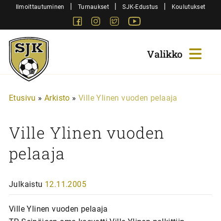
Siirry
|
|
|
Ilmoittautuminen
Turnaukset
SJK-Edustus
Koulutukset
sisältöön
Facebook
Instagram
Twitter
Youtube
Sjk-
Juniorit
Etusivu
»
Arkisto
»
Ville Ylinen vuoden pelaaja
Ville Ylinen vuoden
pelaaja
Julkaistu
12.11.2005
Ville Ylinen vuoden pelaaja