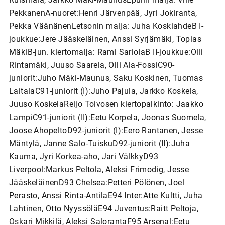
PekkanenA-nuoret:Henri Järvenpää, Jyri Jokiranta,
Pekka VäänänenLetsonin malja: Juha KoskiahdeB I-
joukkue:Jere Jääskeläinen, Anssi Syrjämäki, Topias
MäkiB-jun. kiertomalja: Rami SariolaB II-joukkue:Olli
Rintamäki, Juuso Saarela, Olli Ala-FossiC90-
juniorit:Juho Mäki-Maunus, Saku Koskinen, Tuomas
LaitalaC91-juniorit (I):Juho Pajula, Jarkko Koskela,
Juuso KoskelaReijo Toivosen kiertopalkinto: Jaakko
LampiC91-juniorit (II):Eetu Korpela, Joonas Suomela,
Joose AhopeltoD92-juniorit (I):Eero Rantanen, Jesse
Mäntylä, Janne Salo-TuiskuD92-juniorit (II):Juha
Kauma, Jyri Korkea-aho, Jari VälkkyD93
Liverpool:Markus Peltola, Aleksi Frimodig, Jesse
JääskeläinenD93 Chelsea:Petteri Pölönen, Joel
Perasto, Anssi Rinta-AntilaE94 Inter:Atte Kultti, Juha
Lahtinen, Otto NyyssöläE94 Juventus:Raitt Peltoja,
Oskari Mikkilä, Aleksi SalorantaF95 Arsenal:Eetu