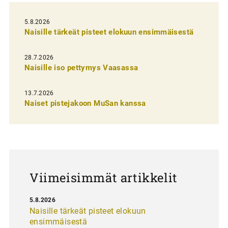
e
l
5.8.2026
Naisille tärkeät pisteet elokuun ensimmäisestä
i
e
28.7.2026
n
Naisille iso pettymys Vaasassa
s
13.7.2026
e
Naiset pistejakoon MuSan kanssa
l
a
u
s
Viimeisimmät artikkelit
5.8.2026
Naisille tärkeät pisteet elokuun
ensimmäisestä