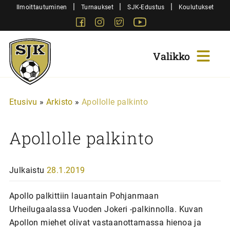
Siirry
|
|
|
Ilmoittautuminen
Turnaukset
SJK-Edustus
Koulutukset
sisältöön
Facebook
Instagram
Twitter
Youtube
Sjk-
Juniorit
Etusivu
»
Arkisto
»
Apollolle palkinto
Apollolle palkinto
Julkaistu
28.1.2019
Apollo palkittiin lauantain Pohjanmaan
Urheilugaalassa Vuoden Jokeri -palkinnolla. Kuvan
Apollon miehet olivat vastaanottamassa hienoa ja