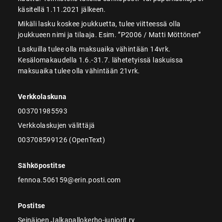
käsitellä 1.11.2021 jälkeen.
Mikäli lasku koskee joukkuetta, tulee viitteessä olla
joukkueen nimi ja tilaaja. Esim. ”P2006 / Matti Möttönen”
Laskuilla tulee olla maksuaika vähintään 14vrk.
Kesälomakaudella 1.6.-31.7. lähetetyissä laskuissa
maksuaika tulee olla vähintään 21vrk.
Verkkolaskuna
003701985593
Verkkolaskujen välittäjä
003708599126 (OpenText)
Sähköpostitse
fennoa.506159@erin.posti.com
Postitse
Seinäjoen Jalkapallokerho-juniorit ry