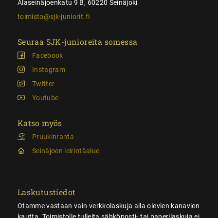
Alaseinäjoenkatu 9 B, 60220 Seinäjoki
toimisto@sjk-juniorit.fi
Seuraa SJK-junioreita somessa
Facebook
Instagram
Twitter
Youtube
Katso myös
Pruukinranta
Seinäjoen leirintäalue
Laskutustiedot
Otamme vastaan vain verkkolaskuja alla olevien kanavien
kautta. Toimistolle tulleita sähköposti- tai paperilaskuja ei