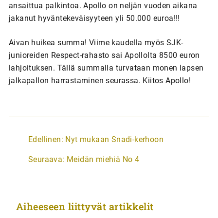
ansaittua palkintoa. Apollo on neljän vuoden aikana
jakanut hyväntekeväisyyteen yli 50.000 euroa!!!
Aivan huikea summa! Viime kaudella myös SJK-
junioreiden Respect-rahasto sai Apollolta 8500 euron
lahjoituksen. Tällä summalla turvataan monen lapsen
jalkapallon harrastaminen seurassa. Kiitos Apollo!
A
Edellinen:
Nyt mukaan Snadi-kerhoon
r
Seuraava:
Meidän miehiä No 4
t
i
k
Aiheeseen liittyvät artikkelit
k