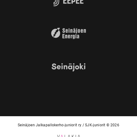
Seinäjoen Jalkapallokerho-juniorit ry / SJK-juniorit © 2026