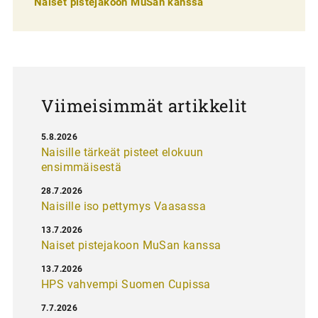
Naiset pistejakoon MuSan kanssa
l
a
u
s
Viimeisimmät artikkelit
5.8.2026
Naisille tärkeät pisteet elokuun
ensimmäisestä
28.7.2026
Naisille iso pettymys Vaasassa
13.7.2026
Naiset pistejakoon MuSan kanssa
13.7.2026
HPS vahvempi Suomen Cupissa
7.7.2026