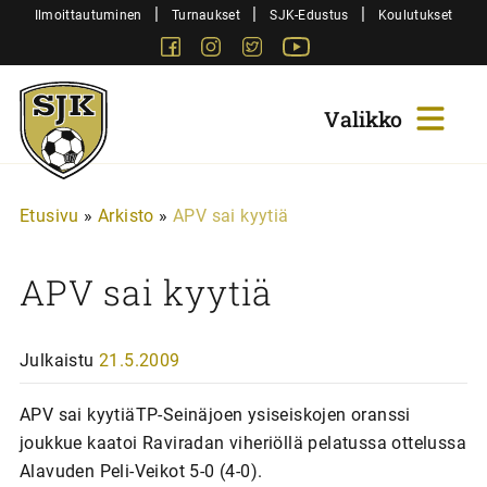
Siirry
|
|
|
Ilmoittautuminen
Turnaukset
SJK-Edustus
Koulutukset
sisältöön
Facebook
Instagram
Twitter
Youtube
Sjk-
Juniorit
Etusivu
»
Arkisto
»
APV sai kyytiä
APV sai kyytiä
Julkaistu
21.5.2009
APV sai kyytiäTP-Seinäjoen ysiseiskojen oranssi
joukkue kaatoi Raviradan viheriöllä pelatussa ottelussa
Alavuden Peli-Veikot 5-0 (4-0).