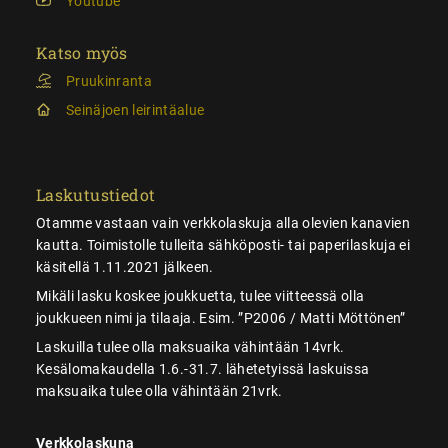
Youtube
Katso myös
Pruukinranta
Seinäjoen leirintäalue
Laskutustiedot
Otamme vastaan vain verkkolaskuja alla olevien kanavien
kautta. Toimistolle tulleita sähköposti- tai paperilaskuja ei
käsitellä 1.11.2021 jälkeen.
Mikäli lasku koskee joukkuetta, tulee viitteessä olla
joukkueen nimi ja tilaaja. Esim. ”P2006 / Matti Möttönen”
Laskuilla tulee olla maksuaika vähintään 14vrk.
Kesälomakaudella 1.6.-31.7. lähetetyissä laskuissa
maksuaika tulee olla vähintään 21vrk.
Verkkolaskuna