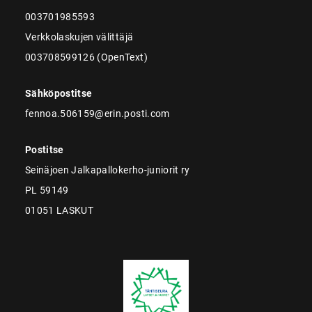
003701985593
Verkkolaskujen välittäjä
003708599126 (OpenText)
Sähköpostitse
fennoa.506159@erin.posti.com
Postitse
Seinäjoen Jalkapallokerho-juniorit ry
PL 59149
01051 LASKUT