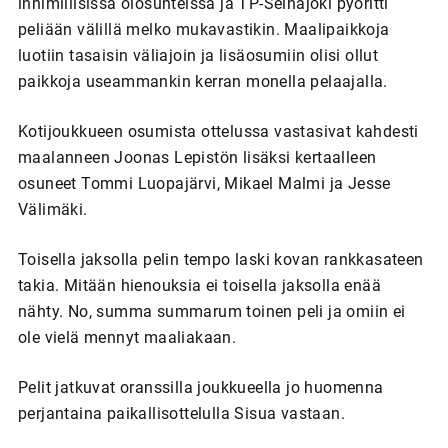
inhimillisissä olosuhteissa ja TP-Seinäjoki pyöritti
peliään välillä melko mukavastikin. Maalipaikkoja
luotiin tasaisin väliajoin ja lisäosumiin olisi ollut
paikkoja useammankin kerran monella pelaajalla.
Kotijoukkueen osumista ottelussa vastasivat kahdesti
maalanneen Joonas Lepistön lisäksi kertaalleen
osuneet Tommi Luopajärvi, Mikael Malmi ja Jesse
Välimäki.
Toisella jaksolla pelin tempo laski kovan rankkasateen
takia. Mitään hienouksia ei toisella jaksolla enää
nähty. No, summa summarum toinen peli ja omiin ei
ole vielä mennyt maaliakaan.
Pelit jatkuvat oranssilla joukkueella jo huomenna
perjantaina paikallisottelulla Sisua vastaan.