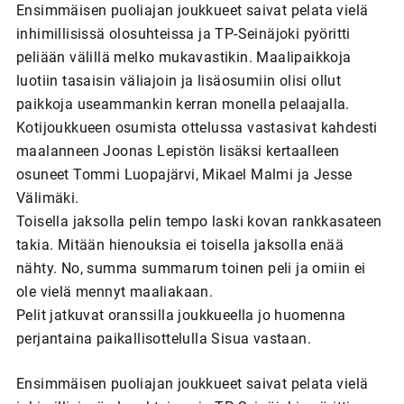
Ensimmäisen puoliajan joukkueet saivat pelata vielä
inhimillisissä olosuhteissa ja TP-Seinäjoki pyöritti
peliään välillä melko mukavastikin. Maalipaikkoja
luotiin tasaisin väliajoin ja lisäosumiin olisi ollut
paikkoja useammankin kerran monella pelaajalla.
Kotijoukkueen osumista ottelussa vastasivat kahdesti
maalanneen Joonas Lepistön lisäksi kertaalleen
osuneet Tommi Luopajärvi, Mikael Malmi ja Jesse
Välimäki.
Toisella jaksolla pelin tempo laski kovan rankkasateen
takia. Mitään hienouksia ei toisella jaksolla enää
nähty. No, summa summarum toinen peli ja omiin ei
ole vielä mennyt maaliakaan.
Pelit jatkuvat oranssilla joukkueella jo huomenna
perjantaina paikallisottelulla Sisua vastaan.
Ensimmäisen puoliajan joukkueet saivat pelata vielä