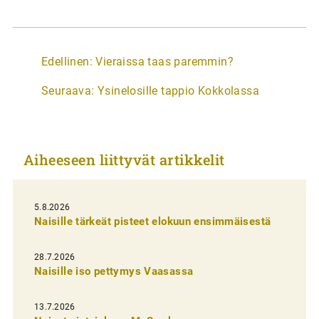
A
Edellinen:
Vieraissa taas paremmin?
r
Seuraava:
Ysinelosille tappio Kokkolassa
t
i
k
Aiheeseen liittyvät artikkelit
k
e
l
5.8.2026
Naisille tärkeät pisteet elokuun ensimmäisestä
i
e
28.7.2026
n
Naisille iso pettymys Vaasassa
s
13.7.2026
e