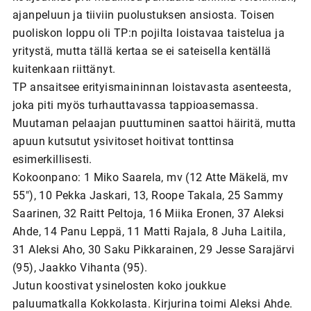
ajanpeluun ja tiiviin puolustuksen ansiosta. Toisen
puoliskon loppu oli TP:n pojilta loistavaa taistelua ja
yritystä, mutta tällä kertaa se ei sateisella kentällä
kuitenkaan riittänyt.
TP ansaitsee erityismaininnan loistavasta asenteesta,
joka piti myös turhauttavassa tappioasemassa.
Muutaman pelaajan puuttuminen saattoi häiritä, mutta
apuun kutsutut ysivitoset hoitivat tonttinsa
esimerkillisesti.
Kokoonpano: 1 Miko Saarela, mv (12 Atte Mäkelä, mv
55"), 10 Pekka Jaskari, 13, Roope Takala, 25 Sammy
Saarinen, 32 Raitt Peltoja, 16 Miika Eronen, 37 Aleksi
Ahde, 14 Panu Leppä, 11 Matti Rajala, 8 Juha Laitila,
31 Aleksi Aho, 30 Saku Pikkarainen, 29 Jesse Sarajärvi
(95), Jaakko Vihanta (95).
Jutun koostivat ysinelosten koko joukkue
paluumatkalla Kokkolasta. Kirjurina toimi Aleksi Ahde.