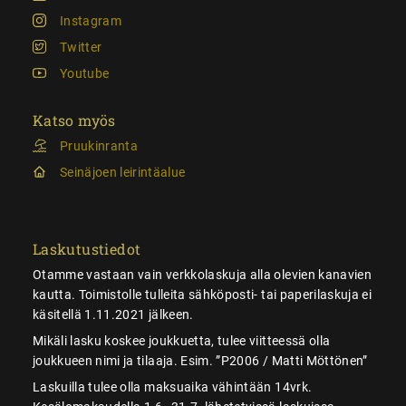
Instagram
Twitter
Youtube
Katso myös
Pruukinranta
Seinäjoen leirintäalue
Laskutustiedot
Otamme vastaan vain verkkolaskuja alla olevien kanavien
kautta. Toimistolle tulleita sähköposti- tai paperilaskuja ei
käsitellä 1.11.2021 jälkeen.
Mikäli lasku koskee joukkuetta, tulee viitteessä olla
joukkueen nimi ja tilaaja. Esim. ”P2006 / Matti Möttönen”
Laskuilla tulee olla maksuaika vähintään 14vrk.