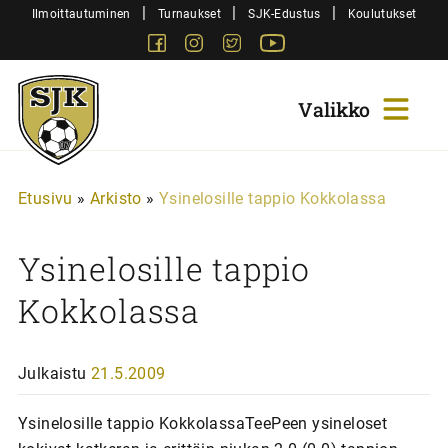
Siirry
|
|
|
Ilmoittautuminen
Turnaukset
SJK-Edustus
Koulutukset
sisältöön
Facebook
Instagram
Twitter
Youtube
Sjk-
Juniorit
Etusivu
»
Arkisto
»
Ysinelosille tappio Kokkolassa
Ysinelosille tappio
Kokkolassa
Julkaistu
21.5.2009
Ysinelosille tappio KokkolassaTeePeen ysineloset