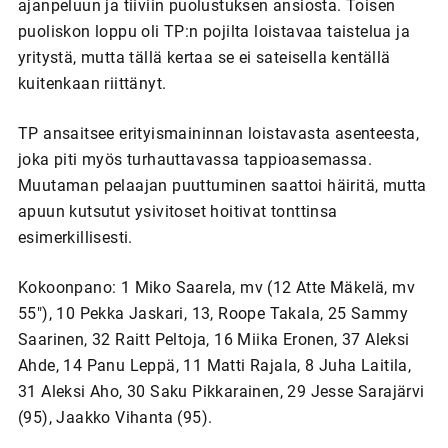
ajanpeluun ja tiiviin puolustuksen ansiosta. Toisen
puoliskon loppu oli TP:n pojilta loistavaa taistelua ja
yritystä, mutta tällä kertaa se ei sateisella kentällä
kuitenkaan riittänyt.
TP ansaitsee erityismaininnan loistavasta asenteesta,
joka piti myös turhauttavassa tappioasemassa.
Muutaman pelaajan puuttuminen saattoi häiritä, mutta
apuun kutsutut ysivitoset hoitivat tonttinsa
esimerkillisesti.
Kokoonpano: 1 Miko Saarela, mv (12 Atte Mäkelä, mv
55"), 10 Pekka Jaskari, 13, Roope Takala, 25 Sammy
Saarinen, 32 Raitt Peltoja, 16 Miika Eronen, 37 Aleksi
Ahde, 14 Panu Leppä, 11 Matti Rajala, 8 Juha Laitila,
31 Aleksi Aho, 30 Saku Pikkarainen, 29 Jesse Sarajärvi
(95), Jaakko Vihanta (95).