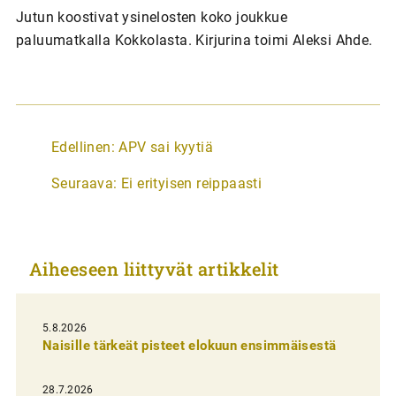
Jutun koostivat ysinelosten koko joukkue
paluumatkalla Kokkolasta. Kirjurina toimi Aleksi Ahde.
A
Edellinen:
APV sai kyytiä
r
Seuraava:
Ei erityisen reippaasti
t
i
k
Aiheeseen liittyvät artikkelit
k
e
l
5.8.2026
Naisille tärkeät pisteet elokuun ensimmäisestä
i
e
28.7.2026