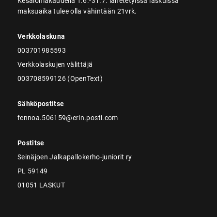
Kesälomakaudella 1.6.-31.7. lähetetyissä laskuissa
maksuaika tulee olla vähintään 21vrk.
Verkkolaskuna
003701985593
Verkkolaskujen välittäjä
003708599126 (OpenText)
Sähköpostitse
fennoa.506159@erin.posti.com
Postitse
Seinäjoen Jalkapallokerho-juniorit ry
PL 59149
01051 LASKUT