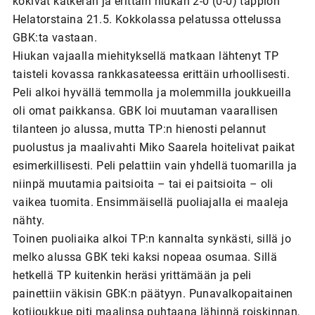
kokivat katkeran ja erittäin niukan 2-0 (0-0) tappion
Helatorstaina 21.5. Kokkolassa pelatussa ottelussa
GBK:ta vastaan.
Hiukan vajaalla miehityksellä matkaan lähtenyt TP
taisteli kovassa rankkasateessa erittäin urhoollisesti.
Peli alkoi hyvällä temmolla ja molemmilla joukkueilla
oli omat paikkansa. GBK loi muutaman vaarallisen
tilanteen jo alussa, mutta TP:n hienosti pelannut
puolustus ja maalivahti Miko Saarela hoitelivat paikat
esimerkillisesti. Peli pelattiin vain yhdellä tuomarilla ja
niinpä muutamia paitsioita – tai ei paitsioita – oli
vaikea tuomita. Ensimmäisellä puoliajalla ei maaleja
nähty.
Toinen puoliaika alkoi TP:n kannalta synkästi, sillä jo
melko alussa GBK teki kaksi nopeaa osumaa. Sillä
hetkellä TP kuitenkin heräsi yrittämään ja peli
painettiin väkisin GBK:n päätyyn. Punavalkopaitainen
kotijoukkue piti maalinsa puhtaana lähinnä roiskinnan,