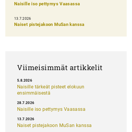
n
Naisille iso pettymys Vaasassa
s
13.7.2026
e
Naiset pistejakoon MuSan kanssa
l
a
u
s
Viimeisimmät artikkelit
5.8.2026
Naisille tärkeät pisteet elokuun
ensimmäisestä
28.7.2026
Naisille iso pettymys Vaasassa
13.7.2026
Naiset pistejakoon MuSan kanssa