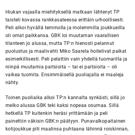
Hiukan vajaalla miehityksellä matkaan lähtenyt TP
taisteli kovassa rankkasateessa erittäin urhoollisesti.
Peli alkoi hyvällä temmolla ja molemmilla joukkueilla
oli omat paikkansa. GBK loi muutaman vaarallisen
tilanteen jo alussa, mutta TP:n hienosti pelannut
puolustus ja maalivahti Miko Saarela hoitelivat paikat
esimerkillisesti. Peli pelattiin vain yhdellä tuomarilla ja
niinpä muutamia paitsioita – tai ei paitsioita – oli
vaikea tuomita. Ensimmäisellä puoliajalla ei maaleja
nähty.
Toinen puoliaika alkoi TP:n kannalta synkästi, sillä jo
melko alussa GBK teki kaksi nopeaa osumaa. Sillä
hetkellä TP kuitenkin heräsi yrittämään ja peli
painettiin väkisin GBK:n päätyyn. Punavalkopaitainen
kotijoukkue piti maalinsa puhtaana lähinnä roiskinnan,