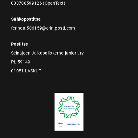
003708599126 (OpenText)
Sähköpostitse
fennoa.506159@erin.posti.com
Postitse
Seinäjoen Jalkapallokerho-juniorit ry
PL 59149
01051 LASKUT