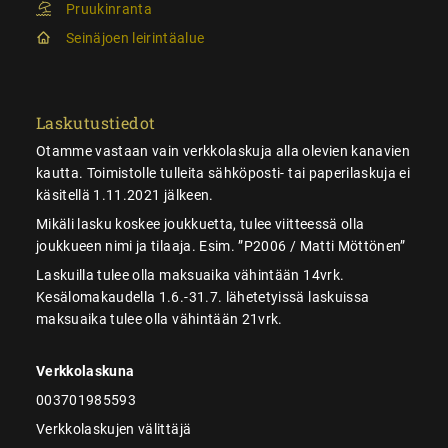
Pruukinranta
Seinäjoen leirintäalue
Laskutustiedot
Otamme vastaan vain verkkolaskuja alla olevien kanavien
kautta. Toimistolle tulleita sähköposti- tai paperilaskuja ei
käsitellä 1.11.2021 jälkeen.
Mikäli lasku koskee joukkuetta, tulee viitteessä olla
joukkueen nimi ja tilaaja. Esim. ”P2006 / Matti Möttönen”
Laskuilla tulee olla maksuaika vähintään 14vrk.
Kesälomakaudella 1.6.-31.7. lähetetyissä laskuissa
maksuaika tulee olla vähintään 21vrk.
Verkkolaskuna
003701985593
Verkkolaskujen välittäjä