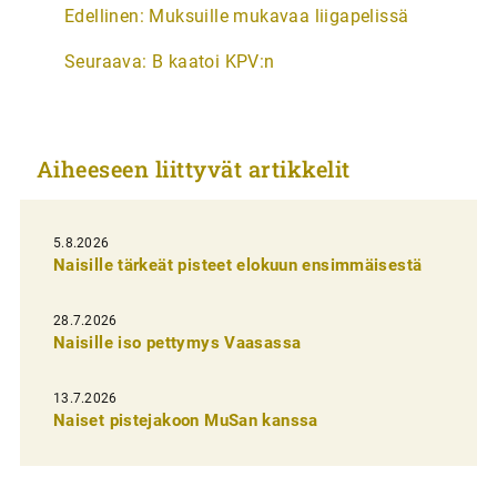
A
Edellinen:
Muksuille mukavaa liigapelissä
r
Seuraava:
B kaatoi KPV:n
t
i
k
Aiheeseen liittyvät artikkelit
k
e
l
5.8.2026
Naisille tärkeät pisteet elokuun ensimmäisestä
i
e
28.7.2026
n
Naisille iso pettymys Vaasassa
s
13.7.2026
e
Naiset pistejakoon MuSan kanssa
l
a