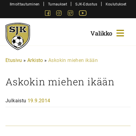
Siirry
|
|
|
Ilmoittautuminen
Turnaukset
SJK-Edustus
Koulutukset
sisältöön
Facebook
Instagram
Twitter
Youtube
Sjk-
Juniorit
Etusivu
»
Arkisto
»
Askokin miehen ikään
Askokin miehen ikään
Julkaistu
19.9.2014