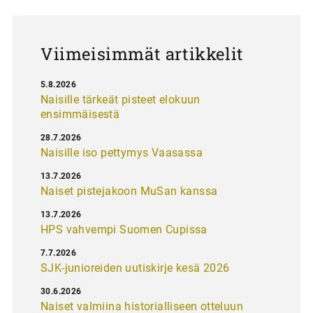
u
s
Viimeisimmät artikkelit
5.8.2026
Naisille tärkeät pisteet elokuun
ensimmäisestä
28.7.2026
Naisille iso pettymys Vaasassa
13.7.2026
Naiset pistejakoon MuSan kanssa
13.7.2026
HPS vahvempi Suomen Cupissa
7.7.2026
SJK-junioreiden uutiskirje kesä 2026
30.6.2026
Naiset valmiina historialliseen otteluun