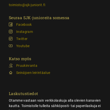
toimisto@sjk-juniorit.fi
Seuraa SJK-junioreita somessa
Facebook
Instagram
Twitter
Youtube
Katso myös
Pruukinranta
Seinäjoen leirintäalue
Laskutustiedot
Otamme vastaan vain verkkolaskuja alla olevien kanavien
kautta. Toimistolle tulleita sähköposti- tai paperilaskuja ei