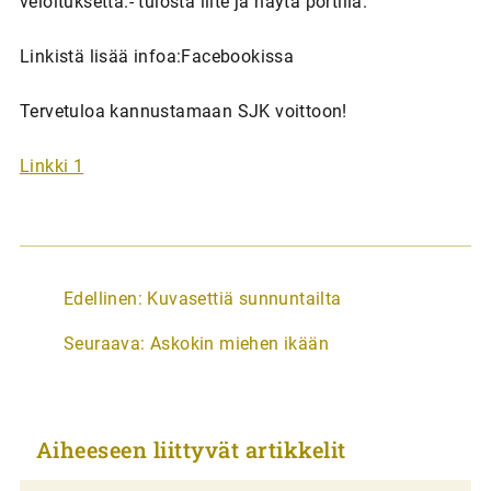
veloituksetta.- tulosta liite ja näytä portilla.
Linkistä lisää infoa:Facebookissa
Tervetuloa kannustamaan SJK voittoon!
Linkki 1
A
Edellinen:
Kuvasettiä sunnuntailta
r
Seuraava:
Askokin miehen ikään
t
i
k
Aiheeseen liittyvät artikkelit
k
e