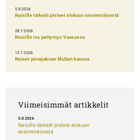
l
5.8.2026
Naisille tärkeät pisteet elokuun ensimmäisestä
i
e
28.7.2026
n
Naisille iso pettymys Vaasassa
s
13.7.2026
e
Naiset pistejakoon MuSan kanssa
l
a
u
s
Viimeisimmät artikkelit
5.8.2026
Naisille tärkeät pisteet elokuun
ensimmäisestä