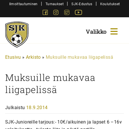
Siirry
|
|
|
Ilmoittautuminen
Turnaukset
SJK-Edustus
Koulutukset
sisältöön
Facebook
Instagram
Twitter
Youtube
Sjk-
Juniorit
Etusivu
»
Arkisto
»
Muksuille mukavaa liigapelissä
Muksuille mukavaa
liigapelissä
Julkaistu
18.9.2014
SJK-Junioreille tarjous:- 10€/aikuinen ja lapset 6 –16v