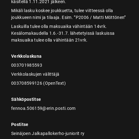
käsitellä 1.11.2021 jälkeen.
Mikäli lasku koskee joukkuetta, tulee viitteessä olla
joukkueen nimi ja tilaaja. Esim. ”P2006 / Matti Möttönen”
Laskuilla tulee olla maksuaika vähintään 14vrk.
Kesälomakaudella 1.6.-31.7. lähetetyissä laskuissa
maksuaika tulee olla vähintään 21vrk.
Verkkolaskuna
003701985593
Verkkolaskujen välittäjä
003708599126 (OpenText)
Sähköpostitse
fennoa.506159@erin.posti.com
Postitse
Seinäjoen Jalkapallokerho-juniorit ry