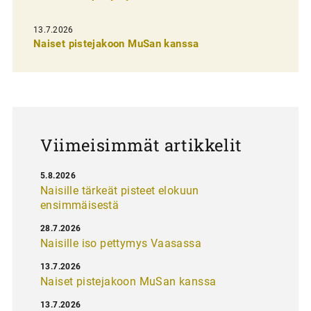
s
13.7.2026
e
Naiset pistejakoon MuSan kanssa
l
a
u
s
Viimeisimmät artikkelit
5.8.2026
Naisille tärkeät pisteet elokuun
ensimmäisestä
28.7.2026
Naisille iso pettymys Vaasassa
13.7.2026
Naiset pistejakoon MuSan kanssa
13.7.2026