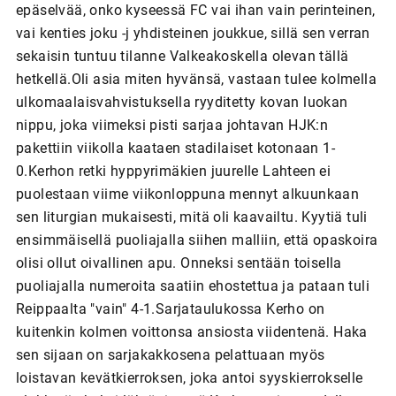
epäselvää, onko kyseessä FC vai ihan vain perinteinen,
vai kenties joku -j yhdisteinen joukkue, sillä sen verran
sekaisin tuntuu tilanne Valkeakoskella olevan tällä
hetkellä.Oli asia miten hyvänsä, vastaan tulee kolmella
ulkomaalaisvahvistuksella ryyditetty kovan luokan
nippu, joka viimeksi pisti sarjaa johtavan HJK:n
pakettiin viikolla kaataen stadilaiset kotonaan 1-
0.Kerhon retki hyppyrimäkien juurelle Lahteen ei
puolestaan viime viikonloppuna mennyt alkuunkaan
sen liturgian mukaisesti, mitä oli kaavailtu. Kyytiä tuli
ensimmäisellä puoliajalla siihen malliin, että opaskoira
olisi ollut oivallinen apu. Onneksi sentään toisella
puoliajalla numeroita saatiin ehostettua ja pataan tuli
Reippaalta "vain" 4-1.Sarjataulukossa Kerho on
kuitenkin kolmen voittonsa ansiosta viidentenä. Haka
sen sijaan on sarjakakkosena pelattuaan myös
loistavan kevätkierroksen, joka antoi syyskierrokselle