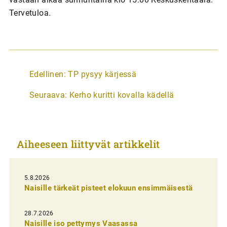
Tervetuloa.
A
Edellinen:
TP pysyy kärjessä
r
Seuraava:
Kerho kuritti kovalla kädellä
t
i
k
Aiheeseen liittyvät artikkelit
k
e
l
5.8.2026
Naisille tärkeät pisteet elokuun ensimmäisestä
i
e
28.7.2026
n
Naisille iso pettymys Vaasassa