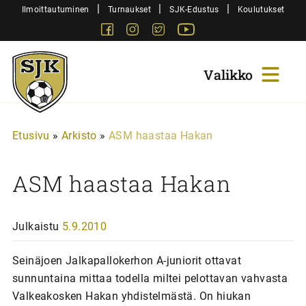
Siirry
|
|
|
Ilmoittautuminen
Turnaukset
SJK-Edustus
Koulutukset
sisältöön
Facebook
Instagram
Twitter
Youtube
Sjk-
Juniorit
Etusivu
»
Arkisto
»
ASM haastaa Hakan
ASM haastaa Hakan
Julkaistu
5.9.2010
Seinäjoen Jalkapallokerhon A-juniorit ottavat
sunnuntaina mittaa todella miltei pelottavan vahvasta
Valkeakosken Hakan yhdistelmästä. On hiukan