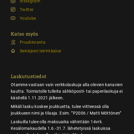
Instagram
Twitter
Youtube
Katso myös
Pruukinranta
Seinäjoen leirintäalue
Laskutustiedot
Otamme vastaan vain verkkolaskuja alla olevien kanavien
kautta. Toimistolle tulleita sähköposti- tai paperilaskuja ei
käsitellä 1.11.2021 jälkeen.
Mikäli lasku koskee joukkuetta, tulee viitteessä olla
joukkueen nimi ja tilaaja. Esim. ”P2006 / Matti Möttönen”
Laskuilla tulee olla maksuaika vähintään 14vrk.
Kesälomakaudella 1.6.-31.7. lähetetyissä laskuissa