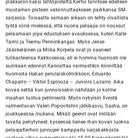
plakkariin kaksi lähtöpistettä.Kerho tarvitsee edelleen
muutaman pisteen vakiinnuttaakseen paikkansa SM-
sarjassa. Toisaalta samaan aikaan on tehty oivallista
työtä siinä mielessä, että nuoria pelaajia on noussut
pelaamaan jopa edustuksen avauksessa, kuten Kalle
Taimi ja Teemu Penninkangas. Myös Jesse
Jääskeläinen ja Miika Korpela ovat jo saaneet
tulikasteensa Kakkosessa, eli ei homma huonosti ole
suinkaan edennyt.Kannattaa varmastikin kiinnittää
huomiota Hakan perulaiskolmikkoon, Eduardo
Chaparro – Viktor Espinoza – Juniors Lazarro. Aika
kovaa settiä kun junnuissakin nähdään jo kolme
maahan tuotua pelimiestä. Myös nykyisin Ilvestä
valmentavan Valeri Popovitshin jälkikasvu, Sasha, on
joukkueessa mukana. Mikäli geenit ovat millään
tavalla periytyneet, kyseessä lienee ihan kovan luokna
pelaajaKerhon junnujen kamppailu sarjakakkosta
vastaan alkaa sunnuntaina klo 15.00 Keskuskentäälä.