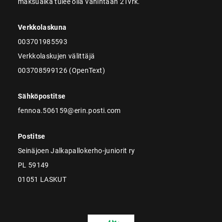
maksuaika tulee olla vähintään 21vrk.
Verkkolaskuna
003701985593
Verkkolaskujen välittäjä
003708599126 (OpenText)
Sähköpostitse
fennoa.506159@erin.posti.com
Postitse
Seinäjoen Jalkapallokerho-juniorit ry
PL 59149
01051 LASKUT