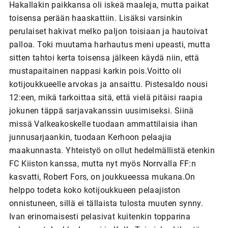
Hakallakin paikkansa oli iskeä maaleja, mutta paikat
toisensa perään haaskattiin. Lisäksi varsinkin
perulaiset hakivat melko paljon toisiaan ja hautoivat
palloa. Toki muutama harhautus meni upeasti, mutta
sitten tahtoi kerta toisensa jälkeen käydä niin, että
mustapaitainen nappasi karkin pois.Voitto oli
kotijoukkueelle arvokas ja ansaittu. Pistesaldo nousi
12:een, mikä tarkoittaa sitä, että vielä pitäisi raapia
jokunen täppä sarjavakanssin uusimiseksi. Siinä
missä Valkeakoskelle tuodaan ammattilaisia ihan
junnusarjaankin, tuodaan Kerhoon pelaajia
maakunnasta. Yhteistyö on ollut hedelmällistä etenkin
FC Kiiston kanssa, mutta nyt myös Norrvalla FF:n
kasvatti, Robert Fors, on joukkueessa mukana.On
helppo todeta koko kotijoukkueen pelaajiston
onnistuneen, sillä ei tällaista tulosta muuten synny.
Ivan erinomaisesti pelasivat kuitenkin topparina