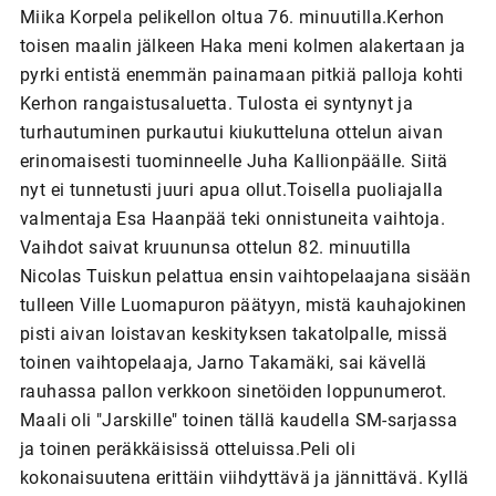
Miika Korpela pelikellon oltua 76. minuutilla.Kerhon
toisen maalin jälkeen Haka meni kolmen alakertaan ja
pyrki entistä enemmän painamaan pitkiä palloja kohti
Kerhon rangaistusaluetta. Tulosta ei syntynyt ja
turhautuminen purkautui kiukutteluna ottelun aivan
erinomaisesti tuominneelle Juha Kallionpäälle. Siitä
nyt ei tunnetusti juuri apua ollut.Toisella puoliajalla
valmentaja Esa Haanpää teki onnistuneita vaihtoja.
Vaihdot saivat kruununsa ottelun 82. minuutilla
Nicolas Tuiskun pelattua ensin vaihtopelaajana sisään
tulleen Ville Luomapuron päätyyn, mistä kauhajokinen
pisti aivan loistavan keskityksen takatolpalle, missä
toinen vaihtopelaaja, Jarno Takamäki, sai kävellä
rauhassa pallon verkkoon sinetöiden loppunumerot.
Maali oli "Jarskille" toinen tällä kaudella SM-sarjassa
ja toinen peräkkäisissä otteluissa.Peli oli
kokonaisuutena erittäin viihdyttävä ja jännittävä. Kyllä