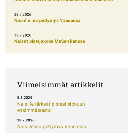
i
e
28.7.2026
n
Naisille iso pettymys Vaasassa
s
13.7.2026
e
Naiset pistejakoon MuSan kanssa
l
a
u
s
Viimeisimmät artikkelit
5.8.2026
Naisille tärkeät pisteet elokuun
ensimmäisestä
28.7.2026
Naisille iso pettymys Vaasassa