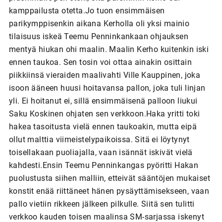
kamppailusta otetta.Jo tuon ensimmäisen
parikymppisenkin aikana Kerholla oli yksi mainio
tilaisuus iskeä Teemu Penninkankaan ohjauksen
mentyä hiukan ohi maalin. Maalin Kerho kuitenkin iski
ennen taukoa. Sen tosin voi ottaa ainakin osittain
piikkiinsä vieraiden maalivahti Ville Kauppinen, joka
isoon ääneen huusi hoitavansa pallon, joka tuli linjan
yli. Ei hoitanut ei, sillä ensimmäisenä palloon liukui
Saku Koskinen ohjaten sen verkkoon.Haka yritti toki
hakea tasoitusta vielä ennen taukoakin, mutta eipä
ollut malttia viimeistelypaikoissa. Sitä ei löytynyt
toisellakaan puoliajalla, vaan isännät iskivät vielä
kahdesti.Ensin Teemu Penninkangas pyöritti Hakan
puolustusta siihen malliin, etteivät sääntöjen mukaiset
konstit enää riittäneet hänen pysäyttämisekseen, vaan
pallo vietiin rikkeen jälkeen pilkulle. Siitä sen tulitti
verkkoo kauden toisen maalinsa SM-sarjassa iskenyt