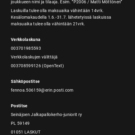
joukkueen nimi ja tilaaja. Esim. ”P2006 / Matti Möttönen”
Laskuilla tulee olla maksuaika vähintään 14vrk.
Kesälomakaudella 1.6.-31.7. lähetetyissä laskuissa
maksuaika tulee olla vähintään 21vrk.
Verkkolaskuna
003701985593
Verkkolaskujen välittäjä
003708599126 (OpenText)
Sähköpostitse
fennoa.506159@erin.posti.com
Postitse
Seinäjoen Jalkapallokerho-juniorit ry
PL 59149
01051 LASKUT