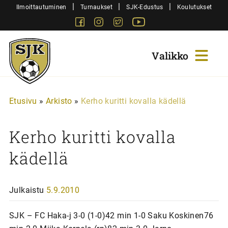
Siirry
|
|
|
Ilmoittautuminen
Turnaukset
SJK-Edustus
Koulutukset
sisältöön
Facebook
Instagram
Twitter
Youtube
Sjk-
Juniorit
Etusivu
»
Arkisto
»
Kerho kuritti kovalla kädellä
Kerho kuritti kovalla
kädellä
Julkaistu
5.9.2010
SJK – FC Haka-j 3-0 (1-0)42 min 1-0 Saku Koskinen76