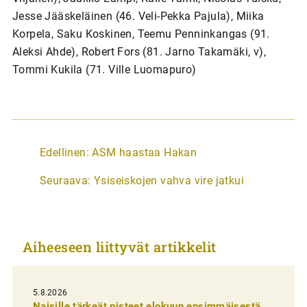
Jesse Jääskeläinen (46. Veli-Pekka Pajula), Miika
Korpela, Saku Koskinen, Teemu Penninkangas (91.
Aleksi Ahde), Robert Fors (81. Jarno Takamäki, v),
Tommi Kukila (71. Ville Luomapuro)
A
Edellinen:
ASM haastaa Hakan
r
Seuraava:
Ysiseiskojen vahva vire jatkui
t
i
k
Aiheeseen liittyvät artikkelit
k
e
l
5.8.2026
Naisille tärkeät pisteet elokuun ensimmäisestä