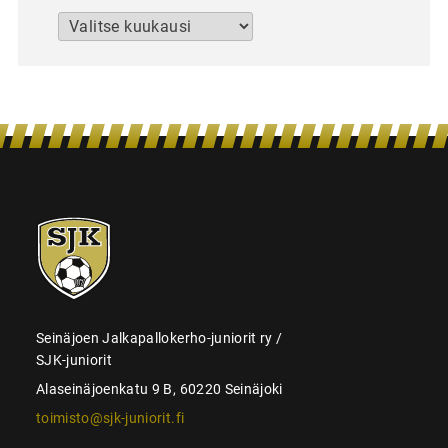
Arkistot
SJK-
juniorit
Seinäjoen Jalkapallokerho-juniorit ry /
SJK-juniorit
Alaseinäjoenkatu 9 B, 60220 Seinäjoki
toimisto@sjk-juniorit.fi