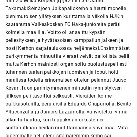
min 2-0 Miika Korpela (rp)82 min 3-0 Jarno
TakamäkiSeinäjoen Jalkapallokerho aiheutti monelle
pienimutoisen yllätyksen kurittamalla viikolla HJK:n
kaatanutta Valkeakosken FC Haka-junioreita peräti
kolmella maalilla. Voitto oli ansaittu kypsän
peliesityksen ja hyvätasoisen kamppailun jälkeen ja
nosti Kerhon sarjataulukossa neljänneksi.Ensimmäiset
parikymmentä minuuttia vieraat veivät pallollista peliä,
mutta Kerhon mainiosti organisoitu puolustuspeli esti
tuhannen taalan paikkojen luomisen ja loput hoiti
maalissa todella erinomaisen ottelun pelannut Juuso
Kevari.Tuon parinkymmenen minuutin rynnistyksen
jälkeen peli tasoittui selkeästi. Vieraiden kolme
palkkasoturilla, perulaisilla Eduardo Chaparrolla, Benito
Yllaconzalla ja Juniors Lazzarrolla, vahvistettu ryhmä
alkoi turhautua, kun tuppukylän orkesteri ei
soittanutkaan heidän nuotittamaansa sävelmää. Mitä
pidemmälle peli eteni, sitä paremmin kerho sai