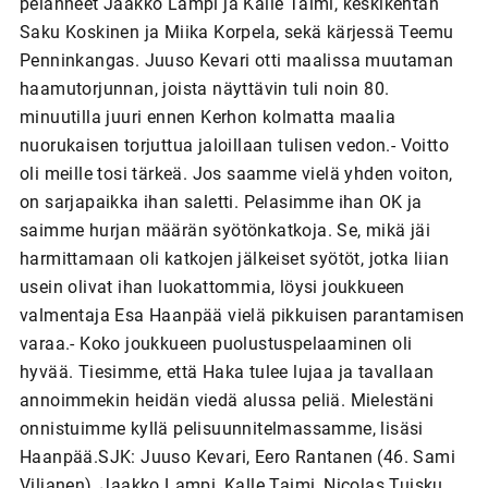
pelanneet Jaakko Lampi ja Kalle Taimi, keskikentän
Saku Koskinen ja Miika Korpela, sekä kärjessä Teemu
Penninkangas. Juuso Kevari otti maalissa muutaman
haamutorjunnan, joista näyttävin tuli noin 80.
minuutilla juuri ennen Kerhon kolmatta maalia
nuorukaisen torjuttua jaloillaan tulisen vedon.- Voitto
oli meille tosi tärkeä. Jos saamme vielä yhden voiton,
on sarjapaikka ihan saletti. Pelasimme ihan OK ja
saimme hurjan määrän syötönkatkoja. Se, mikä jäi
harmittamaan oli katkojen jälkeiset syötöt, jotka liian
usein olivat ihan luokattommia, löysi joukkueen
valmentaja Esa Haanpää vielä pikkuisen parantamisen
varaa.- Koko joukkueen puolustuspelaaminen oli
hyvää. Tiesimme, että Haka tulee lujaa ja tavallaan
annoimmekin heidän viedä alussa peliä. Mielestäni
onnistuimme kyllä pelisuunnitelmassamme, lisäsi
Haanpää.SJK: Juuso Kevari, Eero Rantanen (46. Sami
Viljanen), Jaakko Lampi, Kalle Taimi, Nicolas Tuisku,