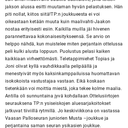
jakson alussa esitti muutaman hyvän pelastuksen. Hän
piti nollat, kiitos siitä!TP:n joukkueesta ei voi
oikeastaan ketään muuta kuin maalivahti-Jaakon
nostaa erityisesti esiin. Kaikilla muilla jäi hivenen
parannettavaa kokonaisesitykseensä. Se arvio on
helppo nähdä, kun muistelee miten perjantain ottelussa
peli kulki alusta loppuun. Puolustus pelasi kaiken
kaikkiaan virheettömästi. Teletappimiehet Topias ja
Joni olivat kyllä vauhdikkaalla pelipäällä ja
menestyivät myös kaksinkamppailuissa huomattavan
isokokoista vastustajaa vastaan. Eikä koskaan
tietenkään voi moittia miestä, joka tekee kolme maalia.
Antilla oli sunnuntaina jyvä kohdallaan.Ottelusiirtojen
seurauksena TP:n ysiseiskojen aluesarjakoitokset
jatkuvat tiiviillä rytmillä. Jo keskiviikkona on vastassa
Vaasan Palloseuran juniorien Musta –joukkue ja
perjantaina saman seuran ysikasien joukkue.