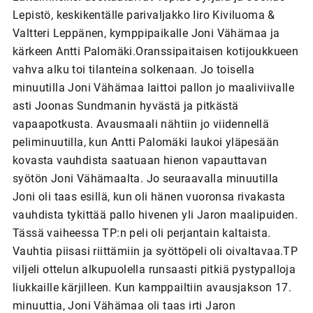
Lepistö, keskikentälle parivaljakko Iiro Kiviluoma &
Valtteri Leppänen, kymppipaikalle Joni Vähämaa ja
kärkeen Antti Palomäki.Oranssipaitaisen kotijoukkueen
vahva alku toi tilanteina solkenaan. Jo toisella
minuutilla Joni Vähämaa laittoi pallon jo maaliviivalle
asti Joonas Sundmanin hyvästä ja pitkästä
vapaapotkusta. Avausmaali nähtiin jo viidennellä
peliminuutilla, kun Antti Palomäki laukoi yläpesään
kovasta vauhdista saatuaan hienon vapauttavan
syötön Joni Vähämaalta. Jo seuraavalla minuutilla
Joni oli taas esillä, kun oli hänen vuoronsa rivakasta
vauhdista tykittää pallo hivenen yli Jaron maalipuiden.
Tässä vaiheessa TP:n peli oli perjantain kaltaista.
Vauhtia piisasi riittämiin ja syöttöpeli oli oivaltavaa.TP
viljeli ottelun alkupuolella runsaasti pitkiä pystypalloja
liukkaille kärjilleen. Kun kamppailtiin avausjakson 17.
minuuttia, Joni Vähämaa oli taas irti Jaron