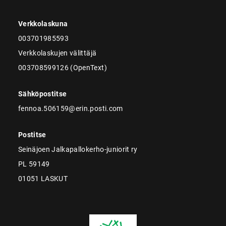
Verkkolaskuna
003701985593
Verkkolaskujen välittäjä
003708599126 (OpenText)
Sähköpostitse
fennoa.506159@erin.posti.com
Postitse
Seinäjoen Jalkapallokerho-juniorit ry
PL 59149
01051 LASKUT