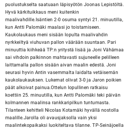
puolustukselta saatuaan läpisyötön Joonas Lepistöltä.
Hyvä kärkituikkaus meni kuitenkin
maalivahdille.Isäntien 2-0 osuma syntyi 21. minuutilla,
kun Antti Palomäki maalasi jo toistamiseen.
Kaukolaukaus meni sisään lopulta maalivahdin
nyrkkeiltyä viuhuvan pallon väärään suuntaan. Pari
minuuttia kiihkeää TP:n yritystä lisää ja Joni Vähämaa
sai vihdoin palkinnon mahtavasti sujuneelle pelilleen
laittamalla pallon sisään aivan maalin edestä. Joni
seurasi hyvin Antin vasemmalta laidalta vetäisemän
kaukolaukauksen. Lukemat olivat 3-0 ja Jaron poikien
päät alkoivat painua.Ottelun lopullinen ratkaisu
koettiin 25. minuutilla, kun Antti Palomäki teki päivän
kolmannen maalinsa rankkaripilkun tuntumasta.
Tilanteen kehitteli Nicolas Kotamäki hyvällä nostolla
maalille.Jarolla oli avausjaksolla vain yksi
maalintekopaikaksi luokiteltava tilanne. TP-Seinäjoella