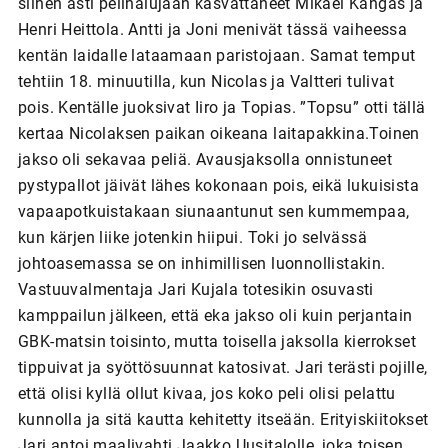
siihen asti pelihalujaan kasvattaneet Mikael Kangas ja
Henri Heittola. Antti ja Joni menivät tässä vaiheessa
kentän laidalle lataamaan paristojaan. Samat temput
tehtiin 18. minuutilla, kun Nicolas ja Valtteri tulivat
pois. Kentälle juoksivat Iiro ja Topias. ”Topsu” otti tällä
kertaa Nicolaksen paikan oikeana laitapakkina.Toinen
jakso oli sekavaa peliä. Avausjaksolla onnistuneet
pystypallot jäivät lähes kokonaan pois, eikä lukuisista
vapaapotkuistakaan siunaantunut sen kummempaa,
kun kärjen liike jotenkin hiipui. Toki jo selvässä
johtoasemassa se on inhimillisen luonnollistakin.
Vastuuvalmentaja Jari Kujala totesikin osuvasti
kamppailun jälkeen, että eka jakso oli kuin perjantain
GBK-matsin toisinto, mutta toisella jaksolla kierrokset
tippuivat ja syöttösuunnat katosivat. Jari terästi pojille,
että olisi kyllä ollut kivaa, jos koko peli olisi pelattu
kunnolla ja sitä kautta kehitetty itseään. Erityiskiitokset
Jari antoi maalivahti Jaakko Uusitalolle, joka toisen