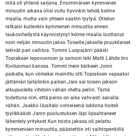
niitä oli yhtenä sarjana. Ensimmäisen kymmenen
minuutin aikana olisi voitu hyvinkin tehdä kolme
maalia, mutta vain yhteen saatiin tyytyä. Ottelun
ratkaisi kuitenkin kymmenen minuuttia ennen
taukovihellystä käynnistynyt kolme maalia tuottanut
noin neljän minuutin jakso.Toiselle jaksolle pruukilaiset
tekivät pari vaihtoa. Tommi Luopajärvi päästi
Topiaksen lepovuoroon ja samoin teki Matti Lähde Iiro
Kiviluoman kanssa. Tommi meni kärkeen Jonin
paikalle, kun viimeksi mainittu otti Topiaksen vapaaksi
jättämän laitalinkin paikan.Jaro sai toisen jakson
alkupuolella vihdoin vähän otetta peliin. Tämä
todettuna niin, että paino on aika vahvasti sanalla:
vähän. Jaakko Uusitalo viimeisenä lukkona hoiteli
tyylikkäästi Jaron puolustuksen läpi lipsahtaneet
lähentely-yritykset.Kun toista jaksoa oli pelattu
kymmenisen minuuttia, päästettiin irti vaihtopenkillä