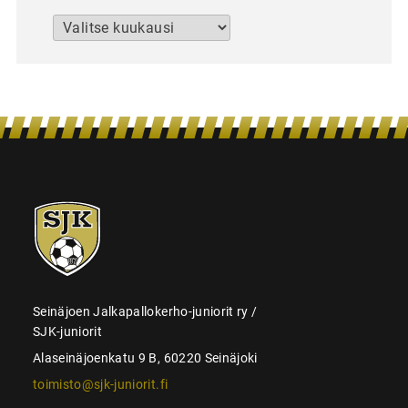
Arkistot
SJK-
juniorit
Seinäjoen Jalkapallokerho-juniorit ry /
SJK-juniorit
Alaseinäjoenkatu 9 B, 60220 Seinäjoki
toimisto@sjk-juniorit.fi