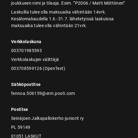
joukkueen nimi ja tilaaja. Esim. ”P2006 / Matti Möttönen”
Laskuilla tulee olla maksuaika vähintään 14vrk.
Kesälomakaudella 1.6.-31.7. lähetetyissä laskuissa
maksuaika tulee olla vähintään 21vrk.
Verkkolaskuna
003701985593
Verkkolaskujen välittäjä
003708599126 (OpenText)
Sähköpostitse
fennoa.506159@erin.posti.com
Postitse
Seinäjoen Jalkapallokerho-juniorit ry
PL 59149
01051 LASKUT