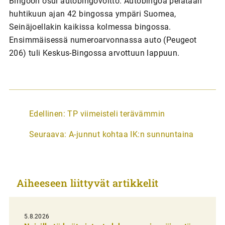
Bingoon osui autobingovoitto. Autobingoa pelataan
huhtikuun ajan 42 bingossa ympäri Suomea,
Seinäjoellakin kaikissa kolmessa bingossa.
Ensimmäisessä numeroarvonnassa auto (Peugeot
206) tuli Keskus-Bingossa arvottuun lappuun.
A
Edellinen:
TP viimeisteli terävämmin
r
Seuraava:
A-junnut kohtaa IK:n sunnuntaina
t
i
k
Aiheeseen liittyvät artikkelit
k
e
l
5.8.2026