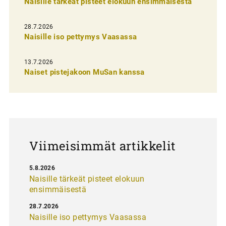
Naisille tärkeät pisteet elokuun ensimmäisestä
i
e
28.7.2026
n
Naisille iso pettymys Vaasassa
s
13.7.2026
e
Naiset pistejakoon MuSan kanssa
l
a
u
s
Viimeisimmät artikkelit
5.8.2026
Naisille tärkeät pisteet elokuun
ensimmäisestä
28.7.2026
Naisille iso pettymys Vaasassa