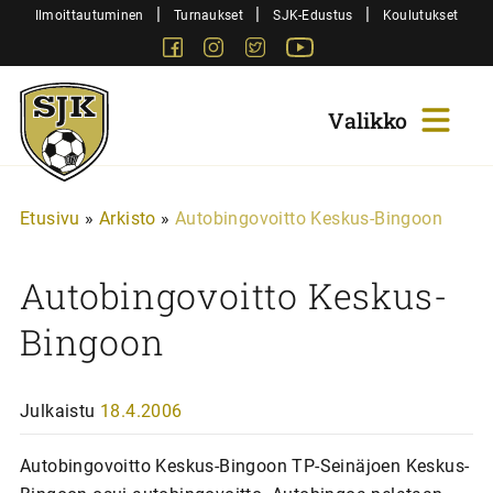
Siirry
|
|
|
Ilmoittautuminen
Turnaukset
SJK-Edustus
Koulutukset
sisältöön
Facebook
Instagram
Twitter
Youtube
Sjk-
Juniorit
Etusivu
»
Arkisto
»
Autobingovoitto Keskus-Bingoon
Autobingovoitto Keskus-
Bingoon
Julkaistu
18.4.2006
Autobingovoitto Keskus-Bingoon TP-Seinäjoen Keskus-