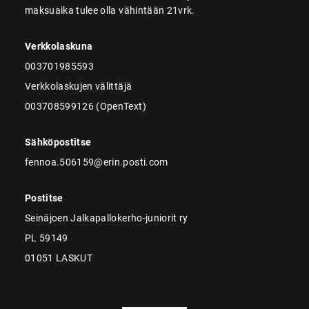
maksuaika tulee olla vähintään 21vrk.
Verkkolaskuna
003701985593
Verkkolaskujen välittäjä
003708599126 (OpenText)
Sähköpostitse
fennoa.506159@erin.posti.com
Postitse
Seinäjoen Jalkapallokerho-juniorit ry
PL 59149
01051 LASKUT