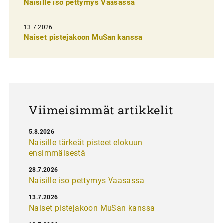
n
Naisille iso pettymys Vaasassa
s
13.7.2026
e
Naiset pistejakoon MuSan kanssa
l
a
u
s
Viimeisimmät artikkelit
5.8.2026
Naisille tärkeät pisteet elokuun
ensimmäisestä
28.7.2026
Naisille iso pettymys Vaasassa
13.7.2026
Naiset pistejakoon MuSan kanssa