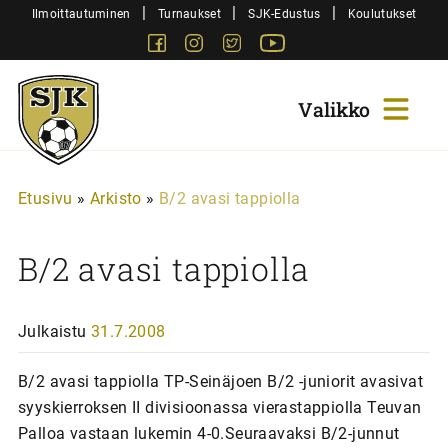
Siirry
|
|
|
Ilmoittautuminen
Turnaukset
SJK-Edustus
Koulutukset
sisältöön
Facebook
Instagram
Twitter
Youtube
Sjk-
Juniorit
Etusivu
»
Arkisto
»
B/2 avasi tappiolla
B/2 avasi tappiolla
Julkaistu
31.7.2008
B/2 avasi tappiolla TP-Seinäjoen B/2 -juniorit avasivat
syyskierroksen II divisioonassa vierastappiolla Teuvan
Palloa vastaan lukemin 4-0.Seuraavaksi B/2-junnut