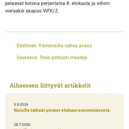
pelaavat kotona perjantaina 8. elokuuta ja silloin
vieraaksi saapuu VIFK/2.
A
Edellinen:
Ysinelosilla vahva avaus
r
Seuraava:
Tono pohjusti maaleja
t
i
k
Aiheeseen liittyvät artikkelit
k
e
l
5.8.2026
Naisille tärkeät pisteet elokuun ensimmäisestä
i
e
28.7.2026