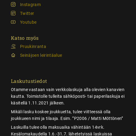
Instagram
Twitter
Youtube
Katso myös
Pruukinranta
Seinäjoen leirintäalue
Laskutustiedot
Otamme vastaan vain verkkolaskuja alla olevien kanavien
kautta. Toimistolle tulleita sähköposti- tai paperilaskuja ei
käsitellä 1.11.2021 jälkeen.
Mikäli lasku koskee joukkuetta, tulee viitteessä olla
joukkueen nimi ja tilaaja. Esim. ”P2006 / Matti Möttönen”
Laskuilla tulee olla maksuaika vähintään 14vrk.
Kesälomakaudella 1.6.-31.7. lähetetyissä laskuissa