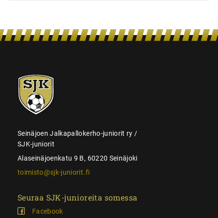
SJK-
juniorit
Seinäjoen Jalkapallokerho-juniorit ry /
SJK-juniorit
Alaseinäjoenkatu 9 B, 60220 Seinäjoki
toimisto@sjk-juniorit.fi
Seuraa SJK-junioreita somessa
Facebook