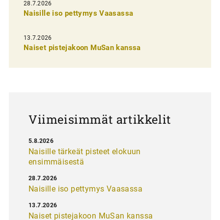
28.7.2026
n
Naisille iso pettymys Vaasassa
s
13.7.2026
e
Naiset pistejakoon MuSan kanssa
l
a
u
s
Viimeisimmät artikkelit
5.8.2026
Naisille tärkeät pisteet elokuun
ensimmäisestä
28.7.2026
Naisille iso pettymys Vaasassa
13.7.2026
Naiset pistejakoon MuSan kanssa