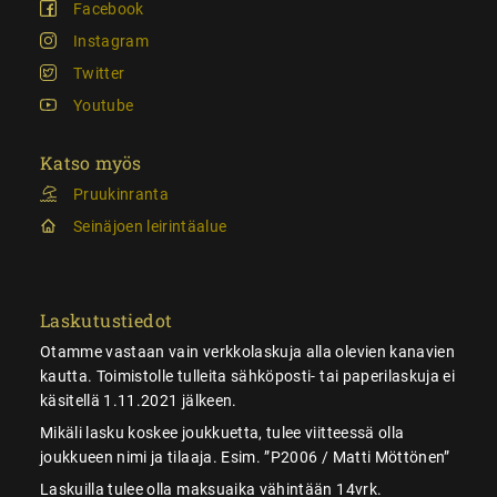
Facebook
Instagram
Twitter
Youtube
Katso myös
Pruukinranta
Seinäjoen leirintäalue
Laskutustiedot
Otamme vastaan vain verkkolaskuja alla olevien kanavien
kautta. Toimistolle tulleita sähköposti- tai paperilaskuja ei
käsitellä 1.11.2021 jälkeen.
Mikäli lasku koskee joukkuetta, tulee viitteessä olla
joukkueen nimi ja tilaaja. Esim. ”P2006 / Matti Möttönen”
Laskuilla tulee olla maksuaika vähintään 14vrk.