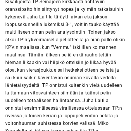
Kisailijoista TP-Seinäjoen kirkkaasti hohtaviin
oranssipaitoihin siirtynyt nopea ja kylmiin ratkaisuihin
kykenevä Juha Laitila täräytti aivan eka jakson
loppusekunneilla lukemiksi 3-1, voitiin tauko käyttää
maltilliseen oman pelin analysointiin. Toinen jakso
alkoi TP:n ylivoimaisella peliotteella ja pian pallo olikin
KPV:n maalissa, kun ”Vemmu” iski illan kolmannen
maalinsa. Tämän jälkeen peliä ehkä rauhoitettiin
hieman liikaakin vai hiipikö otteisiin jo liikaa hyvää
oloa, kun vierasjoukkue sai hetkeksi otteen pelistä ja
sai kuin saikin kaventavan osuman kovalla vedolla
lähietäisyydeltä. TP onnistui kuitenkin vielä uudelleen
laittamaan vitosvaihteen silmään ja käänsi pelin
uudelleen totaaliseen hallintaansa. Juha Laitila
onnistui ensimmäisessä virallisessa ottelussaan TP:n
riveissä jo toisen kerran ja loppupeli voitiin pelata jo
voitonhuuman suhistessa korvien välissä. Miko
Saarelalla oli jälleen kerran vahva ilta TP:n