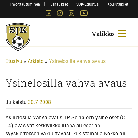
Siirry
|
|
|
Ilmoittautuminen
Turnaukset
SJK-Edustus
Koulutukset
sisältöön
Facebook
Instagram
Twitter
Youtube
Sjk-
Juniorit
Etusivu
»
Arkisto
»
Ysinelosilla vahva avaus
Ysinelosilla vahva avaus
Julkaistu
30.7.2008
Ysinelosilla vahva avaus TP-Seinäjoen ysineloset (C-
14) avasivat keskiviikko-iltana aluesarjan
syyskierroksen vakuuttavasti kukistamalla Kokkolan