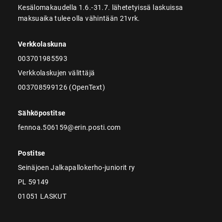
Kesälomakaudella 1.6.-31.7. lähetetyissä laskuissa
maksuaika tulee olla vähintään 21vrk.
Verkkolaskuna
003701985593
Verkkolaskujen välittäjä
003708599126 (OpenText)
Sähköpostitse
fennoa.506159@erin.posti.com
Postitse
Seinäjoen Jalkapallokerho-juniorit ry
PL 59149
01051 LASKUT