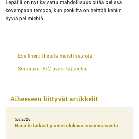
Lepällä on nyt kaivattu mahdollisuus pitää pelissä
kovempaan tempoa, kun penkiltä on heittää kehiin
hyviä pelimiehiä.
A
Edellinen:
Hietala muisti seuroja
r
Seuraava:
B/2 avasi tappiolla
t
i
k
Aiheeseen liittyvät artikkelit
k
e
l
5.8.2026
Naisille tärkeät pisteet elokuun ensimmäisestä
i
e