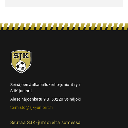
SJK-
juniorit
Seinäjoen Jalkapallokerho-juniorit ry /
SJK-juniorit
Alaseinäjoenkatu 9 B, 60220 Seinäjoki
toimisto@sjk-juniorit.fi
Seuraa SJK-junioreita somessa