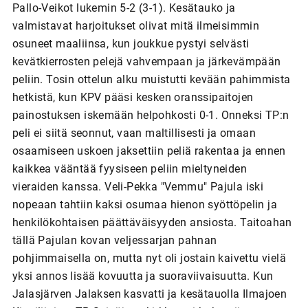
Pallo-Veikot lukemin 5-2 (3-1). Kesätauko ja
valmistavat harjoitukset olivat mitä ilmeisimmin
osuneet maaliinsa, kun joukkue pystyi selvästi
kevätkierrosten pelejä vahvempaan ja järkevämpään
peliin. Tosin ottelun alku muistutti kevään pahimmista
hetkistä, kun KPV pääsi kesken oranssipaitojen
painostuksen iskemään helpohkosti 0-1. Onneksi TP:n
peli ei siitä seonnut, vaan maltillisesti ja omaan
osaamiseen uskoen jaksettiin peliä rakentaa ja ennen
kaikkea vääntää fyysiseen peliin mieltyneiden
vieraiden kanssa. Veli-Pekka "Vemmu" Pajula iski
nopeaan tahtiin kaksi osumaa hienon syöttöpelin ja
henkilökohtaisen päättäväisyyden ansiosta. Taitoahan
tällä Pajulan kovan veljessarjan pahnan
pohjimmaisella on, mutta nyt oli jostain kaivettu vielä
yksi annos lisää kovuutta ja suoraviivaisuutta. Kun
Jalasjärven Jalaksen kasvatti ja kesätauolla Ilmajoen