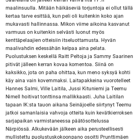
maalinsuulla. Mitään häikäseviä torjuntoja ei ollut tällä
kertaa tarve esittää, kun peli oli kuitenkin koko ajan
mukavasti hallinnassa. Mikon viime aikoina kasvanut
varmuus on kuitenkin selvästi luonut myös
kenttäpelaajien otteisiin itseluottamusta. Hyvän
maalivahdin edessähän kelpaa aina pelata.
Puolustuksen keskellä Raitt Peltoja ja Sammy Saarinen
pitivät jälleen kerran kovaa komentoa. Siinä on
kaksikko, jota on paha ohittaa, kun meno syksyä kohti
käy aina vain kovemmaksi. Laitapakkeina vuorotelleet
Hannes Salmi, Ville Laitila, Jussi Kituniemi ja Teemu
Nimell hoitivat tonttinsa mallikkaasti. Juha Laitilan
tapaan IK:sta tauon aikana Seinäjoelle siirtynyt Teemu
jatkoi samanlaisia vahvoja otteita kuin kevätkierroksen
sarjapaikan varmistaneessa päätösottelussa
Närpiössä. Alkukevään jälkeen aika perusteellisesti
mullistettu puolustuskokoonpano osoitti Prunttimäen