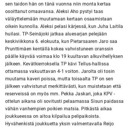
sen taidon hän on tänä vuonna niin monta kertaa
osoittanut omaavansa. Aleksi Aho pystyi taas
väläyttelemään muutamaan kertaan osaamistaan
oikein kunnolla. Aleksi pelasi kärjessä, kun Juha Laitila
huilasi. TP-Seinäjoki jatkaa aluesarjan pelejään
keskiviikkona 6. elokuuta, kun Pietarsaaren Jaro saa
Prunttimäen kentällä kokea vahvistuneen oranssin
päälle käyvää voimaa klo 19 kuultavan alkuvihellyksen
jälkeen. Kevätkierroksella TP kävi Tellus-hallissa
ottamassa vakuuttavan 4-1 voiton. Jarolta oli tosin
muutama kaveri poissa, mutta toisaalta TP on sen
jälkeen vahvistunut merkittävästi, kun muistetaan että
reserveissä on myös mm. Pekka Jaskari, joka KPV -
ottelun aikana oli sovitusti pelaamassa Sisun paidassa
vähän vanhempien poikien matsia. Pitkästä aikaa
joukkueessa on aitoa kilpailua pelipaikoista.
Hyvähenkistä joukkuetta yksin valmentavalla Reijo