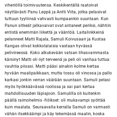
viheriöllä toimivuutensa. Keskikentällä raatoivat
näyttävästi Panu Leppä ja Antti Viita, jotka pelasivat
tuttuun tyyliinsä vahvasti kumpaankin suuntaan. Kun
Panun sitkeät jalkavaivat ovat antaneet periksi, nähtiin
entistä enemmän liikettä ja vääntöä. Laitalinkkeinä
pelanneet Matti Rajala, Samuli Koivusaari ja Kustaa
Kangas olivat kokkolalaisia vastaan hyvässä
pelivireessä. Koko alkukevään vatsan lihasvammasta
kärsinyt Matti oli nyt terveenä ja peli oli vanhaa tuttua:
vauhtia piisasi. Matti pääsi ainakin kolme kertaa
hyvään maalipaikkaan, mutta tossu oli vinossa ja pallo
karkasi jonkin verran väärään suuntaan. Samuli pelasi
myös hyökkäävässä roolissa ja sai pari kertaa
mahdollisuuden läpiajoon. Samulilla oli kuitenkin
päällä raimohelmis -fiilikset: oli mukavampi syöttää
kuin maalata. Seuraavalla kerralla Samuli on varmasti
vähän itsekkäämpi ja käy tekemässä maalin, koska