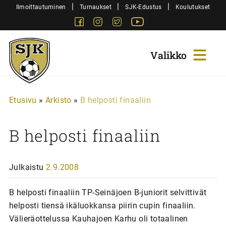
Siirry
|
|
|
Ilmoittautuminen
Turnaukset
SJK-Edustus
Koulutukset
sisältöön
Facebook
Instagram
Twitter
Youtube
Sjk-
Juniorit
Etusivu
»
Arkisto
»
B helposti finaaliin
B helposti finaaliin
Julkaistu
2.9.2008
B helposti finaaliin TP-Seinäjoen B-juniorit selvittivät
helposti tiensä ikäluokkansa piirin cupin finaaliin.
Välieräottelussa Kauhajoen Karhu oli totaalinen