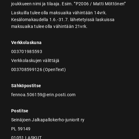
joukkueen nimi ja tilaaja. Esim. ”P2006 / Matti Möttönen”
Laskuilla tulee olla maksuaika vähintään 14vrk.
Kesälomakaudella 1.6.-31.7. lähetetyissä laskuissa
maksuaika tulee olla vähintään 21vrk.
Verkkolaskuna
003701985593
Verkkolaskujen välittäjä
003708599126 (OpenText)
Sähköpostitse
fennoa.506159@erin.posti.com
Postitse
Seinäjoen Jalkapallokerho-juniorit ry
PL 59149
01051 LASKUT