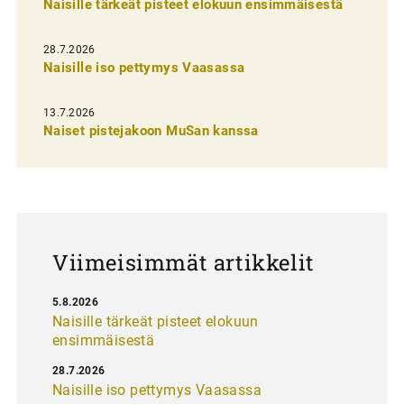
Naisille tärkeät pisteet elokuun ensimmäisestä
i
e
28.7.2026
n
Naisille iso pettymys Vaasassa
s
13.7.2026
e
Naiset pistejakoon MuSan kanssa
l
a
u
s
Viimeisimmät artikkelit
5.8.2026
Naisille tärkeät pisteet elokuun
ensimmäisestä
28.7.2026
Naisille iso pettymys Vaasassa