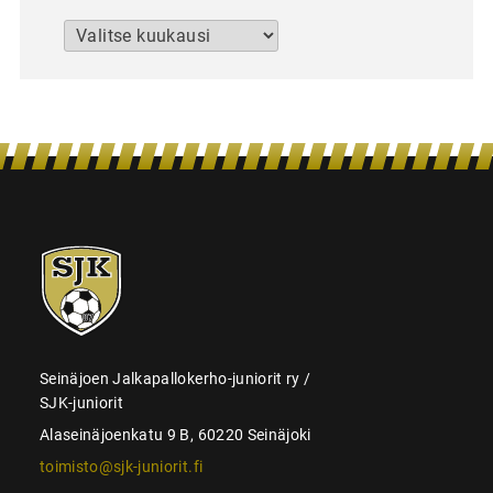
Arkistot
SJK-
juniorit
Seinäjoen Jalkapallokerho-juniorit ry /
SJK-juniorit
Alaseinäjoenkatu 9 B, 60220 Seinäjoki
toimisto@sjk-juniorit.fi