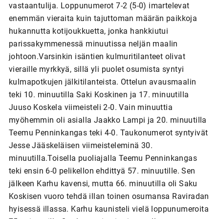
vastaantulija. Loppunumerot 7-2 (5-0) imartelevat
enemmän vieraita kuin tajuttoman määrän paikkoja
hukannutta kotijoukkuetta, jonka hankkiutui
parissakymmenessä minuutissa neljän maalin
johtoon.Varsinkin isäntien kulmuritilanteet olivat
vieraille myrkkyä, sillä yli puolet osumista syntyi
kulmapotkujen jälkitilanteista. Ottelun avausmaalin
teki 10. minuutilla Saki Koskinen ja 17. minuutilla
Juuso Koskela viimeisteli 2-0. Vain minuuttia
myöhemmin oli asialla Jaakko Lampi ja 20. minuutilla
Teemu Penninkangas teki 4-0. Taukonumerot syntyivät
Jesse Jääskeläisen viimeisteleminä 30.
minuutilla.Toisella puoliajalla Teemu Penninkangas
teki ensin 6-0 pelikellon ehdittyä 57. minuutille. Sen
jälkeen Karhu kavensi, mutta 66. minuutilla oli Saku
Koskisen vuoro tehdä illan toinen osumansa Raviradan
hyisessä illassa. Karhu kaunisteli vielä loppunumeroita