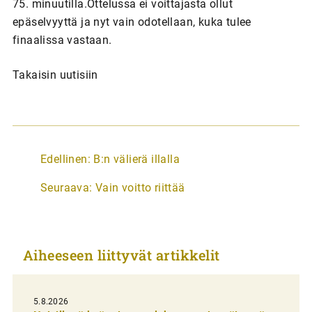
75. minuutilla.Ottelussa ei voittajasta ollut
epäselvyyttä ja nyt vain odotellaan, kuka tulee
finaalissa vastaan.
Takaisin uutisiin
A
Edellinen:
B:n välierä illalla
r
Seuraava:
Vain voitto riittää
t
i
k
Aiheeseen liittyvät artikkelit
k
e
l
5.8.2026