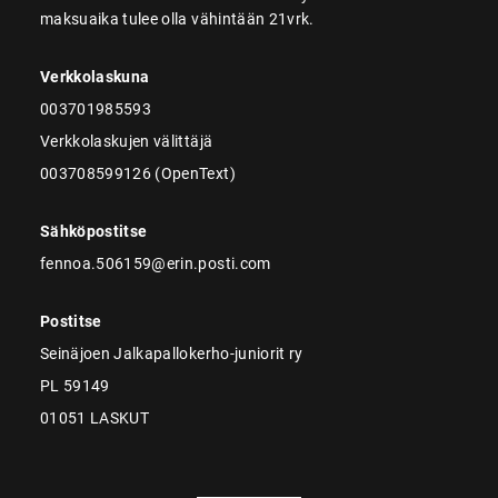
maksuaika tulee olla vähintään 21vrk.
Verkkolaskuna
003701985593
Verkkolaskujen välittäjä
003708599126 (OpenText)
Sähköpostitse
fennoa.506159@erin.posti.com
Postitse
Seinäjoen Jalkapallokerho-juniorit ry
PL 59149
01051 LASKUT