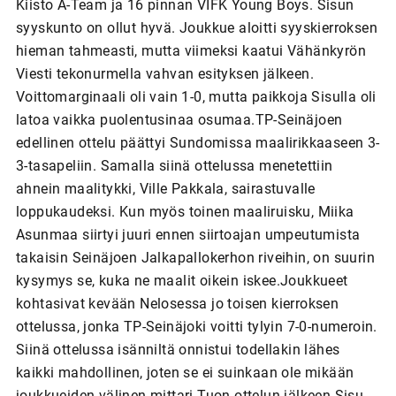
Kiisto A-Team ja 16 pinnan VIFK Young Boys. Sisun
syyskunto on ollut hyvä. Joukkue aloitti syyskierroksen
hieman tahmeasti, mutta viimeksi kaatui Vähänkyrön
Viesti tekonurmella vahvan esityksen jälkeen.
Voittomarginaali oli vain 1-0, mutta paikkoja Sisulla oli
latoa vaikka puolentusinaa osumaa.TP-Seinäjoen
edellinen ottelu päättyi Sundomissa maalirikkaaseen 3-
3-tasapeliin. Samalla siinä ottelussa menetettiin
ahnein maalitykki, Ville Pakkala, sairastuvalle
loppukaudeksi. Kun myös toinen maaliruisku, Miika
Asunmaa siirtyi juuri ennen siirtoajan umpeutumista
takaisin Seinäjoen Jalkapallokerhon riveihin, on suurin
kysymys se, kuka ne maalit oikein iskee.Joukkueet
kohtasivat kevään Nelosessa jo toisen kierroksen
ottelussa, jonka TP-Seinäjoki voitti tylyin 7-0-numeroin.
Siinä ottelussa isänniltä onnistui todellakin lähes
kaikki mahdollinen, joten se ei suinkaan ole mikään
joukkueiden välinen mittari.Tuon ottelun jälkeen Sisu