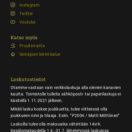
Instagram
Twitter
Youtube
Katso myös
Pruukinranta
Seinäjoen leirintäalue
Laskutustiedot
Otamme vastaan vain verkkolaskuja alla olevien kanavien
kautta. Toimistolle tulleita sähköposti- tai paperilaskuja ei
käsitellä 1.11.2021 jälkeen.
Mikäli lasku koskee joukkuetta, tulee viitteessä olla
joukkueen nimi ja tilaaja. Esim. ”P2006 / Matti Möttönen”
Laskuilla tulee olla maksuaika vähintään 14vrk.
Kesälomakaudella 1.6.-31.7. lähetetyissä laskuissa