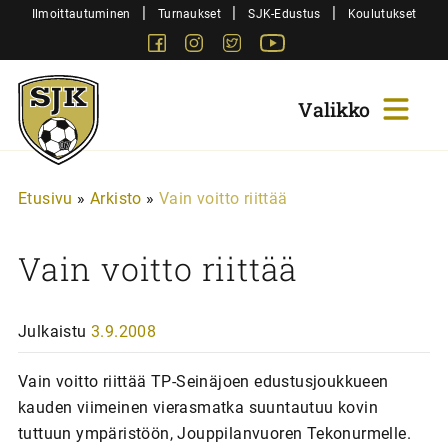
Siirry
|
|
|
Ilmoittautuminen
Turnaukset
SJK-Edustus
Koulutukset
sisältöön
Facebook
Instagram
Twitter
Youtube
Sjk-
Juniorit
Etusivu
»
Arkisto
»
Vain voitto riittää
Vain voitto riittää
Julkaistu
3.9.2008
Vain voitto riittää TP-Seinäjoen edustusjoukkueen
kauden viimeinen vierasmatka suuntautuu kovin
tuttuun ympäristöön, Jouppilanvuoren Tekonurmelle.