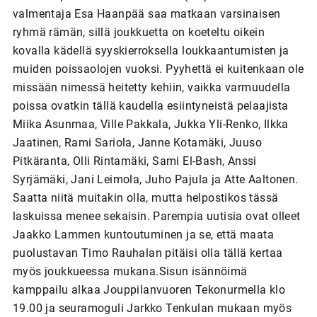
valmentaja Esa Haanpää saa matkaan varsinaisen
ryhmä rämän, sillä joukkuetta on koeteltu oikein
kovalla kädellä syyskierroksella loukkaantumisten ja
muiden poissaolojen vuoksi. Pyyhettä ei kuitenkaan ole
missään nimessä heitetty kehiin, vaikka varmuudella
poissa ovatkin tällä kaudella esiintyneistä pelaajista
Miika Asunmaa, Ville Pakkala, Jukka Yli-Renko, Ilkka
Jaatinen, Rami Sariola, Janne Kotamäki, Juuso
Pitkäranta, Olli Rintamäki, Sami El-Bash, Anssi
Syrjämäki, Jani Leimola, Juho Pajula ja Atte Aaltonen.
Saatta niitä muitakin olla, mutta helpostikos tässä
laskuissa menee sekaisin. Parempia uutisia ovat olleet
Jaakko Lammen kuntoutuminen ja se, että maata
puolustavan Timo Rauhalan pitäisi olla tällä kertaa
myös joukkueessa mukana.Sisun isännöimä
kamppailu alkaa Jouppilanvuoren Tekonurmella klo
19.00 ja seuramoguli Jarkko Tenkulan mukaan myös