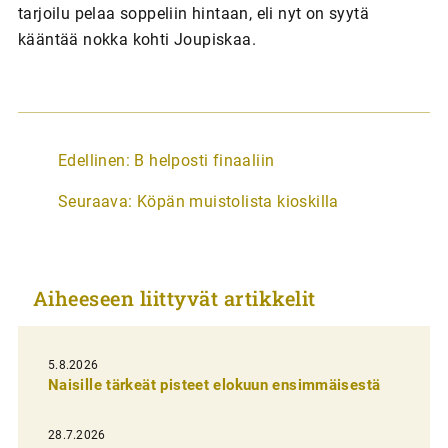
tarjoilu pelaa soppeliin hintaan, eli nyt on syytä
kääntää nokka kohti Joupiskaa.
A
Edellinen:
B helposti finaaliin
r
Seuraava:
Köpän muistolista kioskilla
t
i
k
Aiheeseen liittyvät artikkelit
k
e
l
5.8.2026
Naisille tärkeät pisteet elokuun ensimmäisestä
i
e
28.7.2026