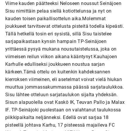
Viime kauden päätteeksi Neloseen noussut Seinäjoen
Sisu nimittäin pelaa siellä kotiottelunsa ja nyt on
kauden toisen paikallisottelun aika.Molemmat
joukkueet tarvitsevat ottelusta pisteitä todella kipeästi.
Tällä hetkellä tosin eri sysistä, sillä Sisu taistelee
sarjapaikastaan kynsin hampain TP-Seinäjoen
yrittäessä pysyä mukana nousutaistelussa, joka on
viimeisen reilun viikon aikana kääntynyt Kauhajoen
Karhulle edulliseksi joukkueen noustua sarjan
kärkeen.Tämä ottelu on kuitenkin kahdeksannen
kierroksen viimeinen, eli asetelmat voivat vielä hiukan
muuttua jommassakummassa päässä sarjataulukkoa.
Sisu lähtee otteluun sarjataulukon sijalta yhdeksän.
Sisun alapuolella ovat Kaskö IK, Teuvan Pallo ja Malax
IF. TP-Seinäjoki puolestaan on valahtanut taulukossa
piikkipaikalta neljänneksi. Edellä ovat sarjaa 18
pisteellä johtava Karhu, 17 pisteessä majaileva FC