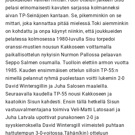
pelasi erinomaisesti kavuten sarjassa kolmanneksi
aivan TP-Seinäjoen kantaan. Se, pikemminkin on se
mittari, joka kannattaa pitää mielessä.Toki aiemminkin
on kohdattu ja onpa käynyt niinkin, että joukkueiden
pelatessa kolmosessa 1980-luvulla Sisu torpedoi
oranssi-mustien nousun Kakkoseen voittamalla
paikallisottelun nykyisin Nurmon Pallossa pelaavan
Seppo Salmen osumalla. Tuolloin elettiin armon vuotta
1985. Kauden ensimmäisen ottelun silloin TP-55:n
nimellä pelannut ryhmä puolestaan voitti lukemin 2-0
David Wintersgillin ja Juha Salosen maaleilla.
Seuraavalla kaudella TP-55 nousi Kakkoseen ja
kaatoikin Sisun kahdesti. Ensin tällä hetkellä Sisun
vastuuvalmentajana toimiva Veli-Matti Latosaari ja
Juha Latvala upottivat punakoneen 2-0 ja
syyskierroksella David Wintersgill viimeisteli puhtaan
hattutempun 3-0-voitossa.Tähän(kin) otteluun