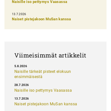
n
Naisille iso pettymys Vaasassa
s
13.7.2026
e
Naiset pistejakoon MuSan kanssa
l
a
u
s
Viimeisimmät artikkelit
5.8.2026
Naisille tärkeät pisteet elokuun
ensimmäisestä
28.7.2026
Naisille iso pettymys Vaasassa
13.7.2026
Naiset pistejakoon MuSan kanssa