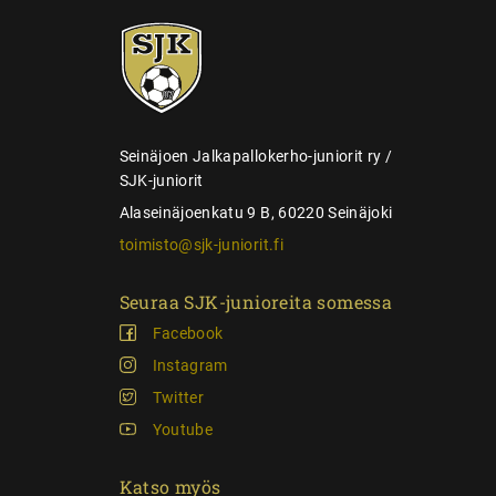
e
SJK-
l
juniorit
a
u
s
Seinäjoen Jalkapallokerho-juniorit ry /
SJK-juniorit
Alaseinäjoenkatu 9 B, 60220 Seinäjoki
toimisto@sjk-juniorit.fi
Seuraa SJK-junioreita somessa
Facebook
Instagram
Twitter
Youtube
Katso myös