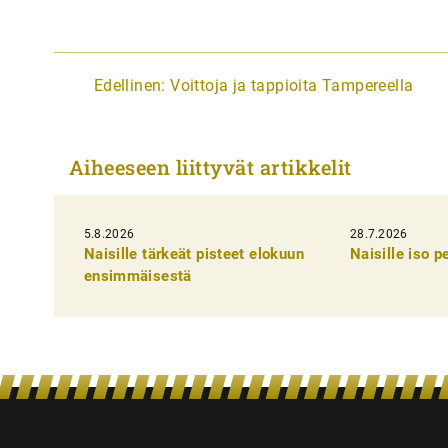
A
Edellinen:
Voittoja ja tappioita Tampereella
r
t
Aiheeseen liittyvät artikkelit
i
k
5.8.2026
k
28.7.2026
Naisille tärkeät pisteet elokuun
Naisille iso 
e
ensimmäisestä
l
i
e
n
s