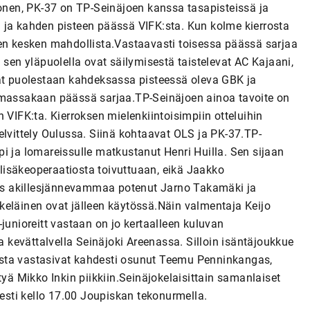
monen, PK-37 on TP-Seinäjoen kanssa tasapisteissä ja
 ja kahden pisteen päässä VIFK:sta. Kun kolme kierrosta
een kesken mahdollista.Vastaavasti toisessa päässä sarjaa
 sen yläpuolella ovat säilymisestä taistelevat AC Kajaani,
vat puolestaan kahdeksassa pisteessä oleva GBK ja
ummassakaan päässä sarjaa.TP-Seinäjoen ainoa tavoite on
 VIFK:ta. Kierroksen mielenkiintoisimpiin otteluihin
elvittely Oulussa. Siinä kohtaavat OLS ja PK-37.TP-
i ja lomareissulle matkustanut Henri Huilla. Sen sijaan
isäkeoperaatiosta toivuttuaan, eikä Jaakko
ös akillesjännevammaa potenut Jarno Takamäki ja
keläinen ovat jälleen käytössä.Näin valmentaja Keijo
junioreitt vastaan on jo kertaalleen kuluvan
ua kevättalvella Seinäjoki Areenassa. Silloin isäntäjoukkue
leista vastasivat kahdesti osunut Teemu Penninkangas,
 Mikko Inkin piikkiin.Seinäjokelaisittain samanlaiset
sesti kello 17.00 Joupiskan tekonurmella.