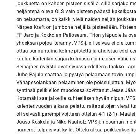
joukkuetta on kahden pisteen sisällä, sillä sarjakol
neljäntenä oleva OLS vain pisteen päässä kaksikosta
on pelaamatta, on kaikki vielä näiden neljän joukku
Närpes Kraft on jumbona neljällä pisteellään. Pisteen
FF Jaro ja Kokkolan Palloseura. Trion yläpuolella o
yhdeksän pojoa kerännyt VPS-j, eli selvää ei ole k
ottaa sunnuntaina kolme pistettä ja ahdistaa edelleen
kuuluu kuitenkin sarjan kolmosen ja nelosen välien s
Seinäjoen riveistä ovat sivussa edelleen Jaakko Lamp
Juho Pajula saattaa jo pystyä pelaamaan tovin umpil
Vähäpesolankaan pelaaminen ole poissuljettua. My
syntinsä pelikiellon muodossa sovittanut Jesse Jääs
Kotamäki saa jalkeille suhteellisen hyvän nipun. VPS-
kalenterivuoden aikana pelattu raitapaitojen vierailt
oli selvästi parempi voittaen ottelun 4-1 (2-1). Maa
Juuso Koskela ja Niko Nauholz VPS-j:n osuman mentyä
numerot kelpaisivat kyllä. Ottelu alkaa poikkeukselli