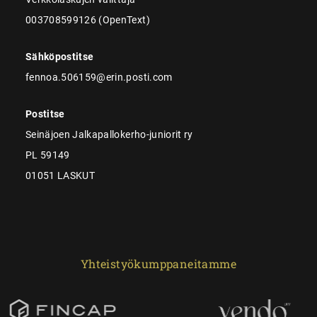
003708599126 (OpenText)
Sähköpostitse
fennoa.506159@erin.posti.com
Postitse
Seinäjoen Jalkapallokerho-juniorit ry
PL 59149
01051 LASKUT
Yhteistyökumppaneitamme