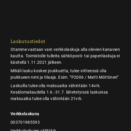
Laskutustiedot
Otamme vastaan vain verkkolaskuja alla olevien kanavien
kautta. Toimistolle tulleita sähköposti- tai paperilaskuja ei
käsitellä 1.11.2021 jälkeen.
Mikäli lasku koskee joukkuetta, tulee viitteessä olla
joukkueen nimi ja tilaaja. Esim. ”P2006 / Matti Möttönen”
Laskuilla tulee olla maksuaika vähintään 14vrk.
Kesälomakaudella 1.6.-31.7. lähetetyissä laskuissa
maksuaika tulee olla vähintään 21vrk.
Verkkolaskuna
003701985593
Verkkolaskujen välittäjä