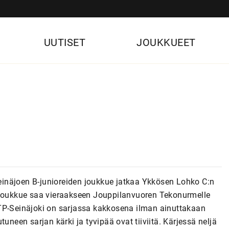
UUTISET
JOUKKUEET
inäjoen B-junioreiden joukkue jatkaa Ykkösen Lohko C:n
a joukkue saa vieraakseen Jouppilanvuoren Tekonurmelle
TP-Seinäjoki on sarjassa kakkosena ilman ainuttakaan
uneen sarjan kärki ja tyvipää ovat tiiviitä. Kärjessä neljä