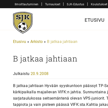
Siirry
|
|
|
Ilmoittautuminen
Turnaukset
SJK-Edustus
Koulutukset
sisältöön
Sjk-
ETUSIVU
Juniorit
Etusivu
»
Arkisto
»
B jatkaa jahtiaan
B jatkaa jahtiaan
Julkaistu
20.9.2008
B jatkaa jahtiaan Hyvään syyskuntoon päässyt TP-Se
kärkipaikalla majailevan VIFK:n jahtia. Sunnuntain
sarjataulukossa seitsemäntenä olevan VPS-juniorit. 
tappiota ja vain pisteen päässä VIFK:sta.Kahtia jakaut