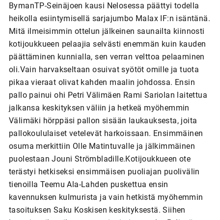
BymanTP-Seinäjoen kausi Nelosessa päättyi todella
heikolla esiintymisellä sarjajumbo Malax IF:n isäntänä.
Mitä ilmeisimmin ottelun jälkeinen saunailta kiinnosti
kotijoukkueen pelaajia selvästi enemmän kuin kauden
päättäminen kunnialla, sen verran velttoa pelaaminen
oli.Vain harvakseltaan osuivat syötöt omille ja tuota
pikaa vieraat olivat kahden maalin johdossa. Ensin
pallo painui ohi Petri Välimäen Rami Sariolan laitettua
jalkansa keskityksen väliin ja hetkeä myöhemmin
Välimäki hörppäsi pallon sisään laukauksesta, joita
pallokoululaiset vetelevät harkoissaan. Ensimmäinen
osuma merkittiin Olle Matintuvalle ja jälkimmäinen
puolestaan Jouni Strömbladille.Kotijoukkueen ote
terästyi hetkiseksi ensimmäisen puoliajan puolivälin
tienoilla Teemu Ala-Lahden puskettua ensin
kavennuksen kulmurista ja vain hetkistä myöhemmin
tasoituksen Saku Koskisen keskityksestä. Siihen