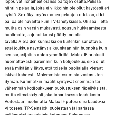
loppuivat ilonaiheet oranssipaitojen osalta.Pelissä
nähtiin pelaajia, joita ei viikkoihin ole ollut käytössä eri
syistä. Se näkyi myös monen pelaajan otteissa, ettei
palloa ole havaittu kuin TV-lähetyksissä. Oli sääli, että
muilta osin varsin mukavasti, nousun hukkaamisesta
huolimatta, sujunut kausi päättyi nololla
tavalla.Vieraiden kunniaksi on kuitenkin sanottava,
ettei joukkue näyttänyt alkuunkaan niin huonolta kuin
sen sarjasijoitus antaa ymmärtää. Malax IF puolusti
huomattavasti paremmin kuin kotijoukkue, eikä ollut
enää mikään yllätys, että toisella puoliajalla vieraat
iskivät kahdesti. Molemmista osumista vastasi Jon
Byman. Kummatkin maalit syntyivät enemmän tai
vähemmän kotijoukkueen puolustuksen räpellyksistä,
mutta viimeistely oli joka tapauksessa laadukasta.
Voitostaan huolimatta Malax IF putosi ensi kaudeksi
Viitoseen. TP-Seinäjoki puolestaan jäi sarjassa
neljänneksi tasapistein kotonaan Kolmoseen