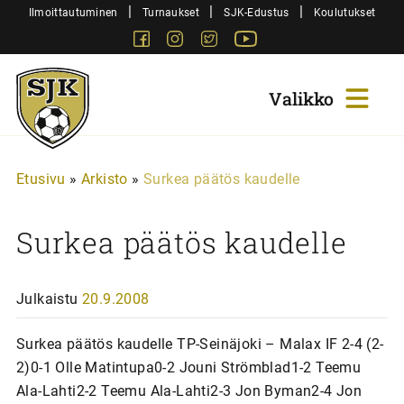
Siirry
|
|
|
Ilmoittautuminen
Turnaukset
SJK-Edustus
Koulutukset
sisältöön
Facebook
Instagram
Twitter
Youtube
Sjk-
Juniorit
Etusivu
»
Arkisto
»
Surkea päätös kaudelle
Surkea päätös kaudelle
Julkaistu
20.9.2008
Surkea päätös kaudelle TP-Seinäjoki – Malax IF 2-4 (2-
2)0-1 Olle Matintupa0-2 Jouni Strömblad1-2 Teemu
Ala-Lahti2-2 Teemu Ala-Lahti2-3 Jon Byman2-4 Jon