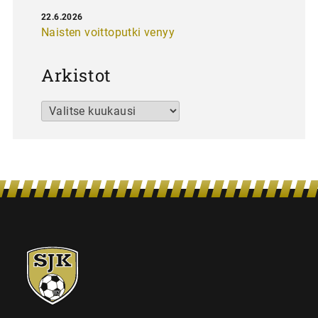
22.6.2026
Naisten voittoputki venyy
Arkistot
Arkistot
SJK-
juniorit