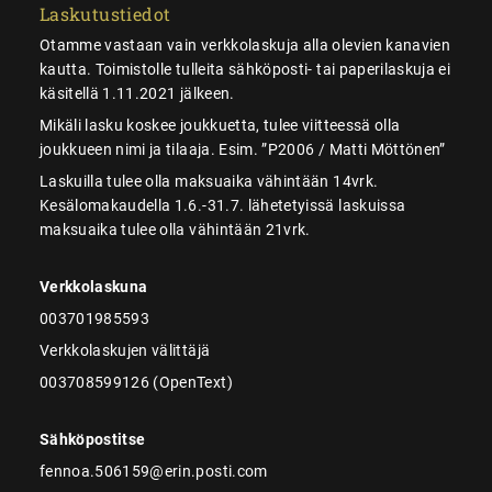
Laskutustiedot
Otamme vastaan vain verkkolaskuja alla olevien kanavien
kautta. Toimistolle tulleita sähköposti- tai paperilaskuja ei
käsitellä 1.11.2021 jälkeen.
Mikäli lasku koskee joukkuetta, tulee viitteessä olla
joukkueen nimi ja tilaaja. Esim. ”P2006 / Matti Möttönen”
Laskuilla tulee olla maksuaika vähintään 14vrk.
Kesälomakaudella 1.6.-31.7. lähetetyissä laskuissa
maksuaika tulee olla vähintään 21vrk.
Verkkolaskuna
003701985593
Verkkolaskujen välittäjä
003708599126 (OpenText)
Sähköpostitse
fennoa.506159@erin.posti.com