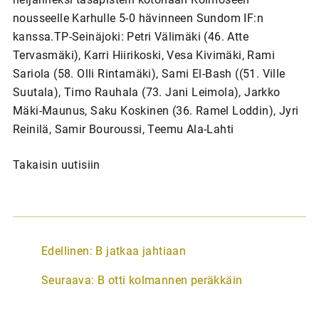
nousseelle Karhulle 5-0 hävinneen Sundom IF:n
kanssa.TP-Seinäjoki: Petri Välimäki (46. Atte
Tervasmäki), Karri Hiirikoski, Vesa Kivimäki, Rami
Sariola (58. Olli Rintamäki), Sami El-Bash ((51. Ville
Suutala), Timo Rauhala (73. Jani Leimola), Jarkko
Mäki-Maunus, Saku Koskinen (36. Ramel Loddin), Jyri
Reinilä, Samir Bouroussi, Teemu Ala-Lahti
Takaisin uutisiin
A
Edellinen:
B jatkaa jahtiaan
r
Seuraava:
B otti kolmannen peräkkäin
t
i