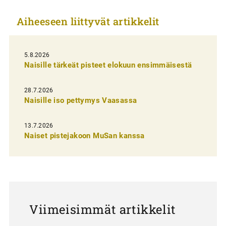
k
Aiheeseen liittyvät artikkelit
k
e
l
5.8.2026
Naisille tärkeät pisteet elokuun ensimmäisestä
i
e
28.7.2026
n
Naisille iso pettymys Vaasassa
s
13.7.2026
e
Naiset pistejakoon MuSan kanssa
l
a
u
s
Viimeisimmät artikkelit