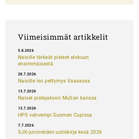
a
u
s
Viimeisimmät artikkelit
5.8.2026
Naisille tärkeät pisteet elokuun
ensimmäisestä
28.7.2026
Naisille iso pettymys Vaasassa
13.7.2026
Naiset pistejakoon MuSan kanssa
13.7.2026
HPS vahvempi Suomen Cupissa
7.7.2026
SJK-junioreiden uutiskirje kesä 2026