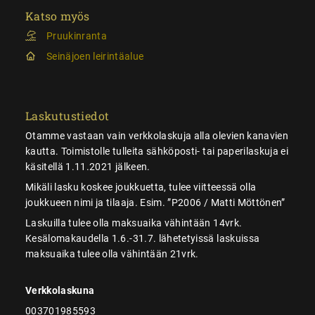
Katso myös
Pruukinranta
Seinäjoen leirintäalue
Laskutustiedot
Otamme vastaan vain verkkolaskuja alla olevien kanavien
kautta. Toimistolle tulleita sähköposti- tai paperilaskuja ei
käsitellä 1.11.2021 jälkeen.
Mikäli lasku koskee joukkuetta, tulee viitteessä olla
joukkueen nimi ja tilaaja. Esim. ”P2006 / Matti Möttönen”
Laskuilla tulee olla maksuaika vähintään 14vrk.
Kesälomakaudella 1.6.-31.7. lähetetyissä laskuissa
maksuaika tulee olla vähintään 21vrk.
Verkkolaskuna
003701985593