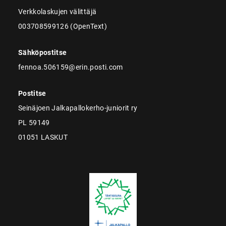
Verkkolaskujen välittäjä
003708599126 (OpenText)
Sähköpostitse
fennoa.506159@erin.posti.com
Postitse
Seinäjoen Jalkapallokerho-juniorit ry
PL 59149
01051 LASKUT