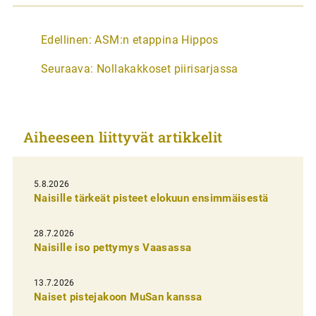
A
Edellinen:
ASM:n etappina Hippos
r
Seuraava:
Nollakakkoset piirisarjassa
t
i
k
Aiheeseen liittyvät artikkelit
k
e
l
5.8.2026
Naisille tärkeät pisteet elokuun ensimmäisestä
i
e
28.7.2026
n
Naisille iso pettymys Vaasassa
s
13.7.2026
e
Naiset pistejakoon MuSan kanssa
l