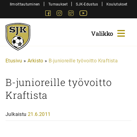
Siirry
|
|
|
Ilmoittautuminen
Turnaukset
SJK-Edustus
Koulutukset
sisältöön
Facebook
Instagram
Twitter
Youtube
Sjk-
Juniorit
Etusivu
»
Arkisto
»
B-junioreille työvoitto Kraftista
B-junioreille työvoitto
Kraftista
Julkaistu
21.6.2011