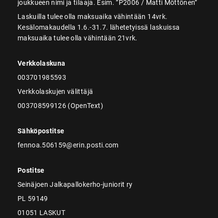
joukkueen nimi ja tilaaja. Esim. ”P2006 / Matti Möttönen”
Laskuilla tulee olla maksuaika vähintään 14vrk.
Kesälomakaudella 1.6.-31.7. lähetetyissä laskuissa
maksuaika tulee olla vähintään 21vrk.
Verkkolaskuna
003701985593
Verkkolaskujen välittäjä
003708599126 (OpenText)
Sähköpostitse
fennoa.506159@erin.posti.com
Postitse
Seinäjoen Jalkapallokerho-juniorit ry
PL 59149
01051 LASKUT