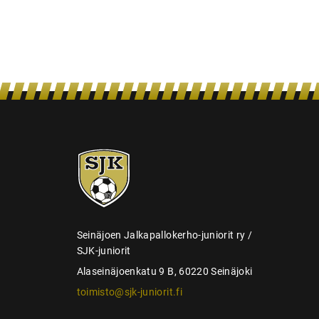
s
SJK-
juniorit
Seinäjoen Jalkapallokerho-juniorit ry /
SJK-juniorit
Alaseinäjoenkatu 9 B, 60220 Seinäjoki
toimisto@sjk-juniorit.fi