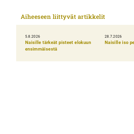
r
t
Aiheeseen liittyvät artikkelit
i
k
5.8.2026
k
28.7.2026
Naisille tärkeät pisteet elokuun
Naisille iso 
e
ensimmäisestä
l
i
e
n
s
e
l
a
u