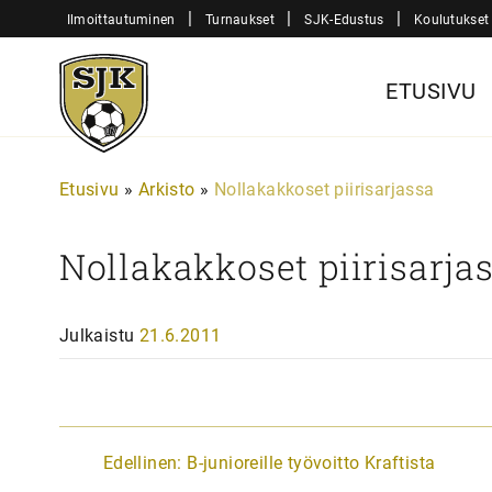
Siirry
|
|
|
Ilmoittautuminen
Turnaukset
SJK-Edustus
Koulutukset
sisältöön
Sjk-
ETUSIVU
Juniorit
Etusivu
»
Arkisto
»
Nollakakkoset piirisarjassa
Nollakakkoset piirisarja
Julkaistu
21.6.2011
A
Edellinen:
B-junioreille työvoitto Kraftista