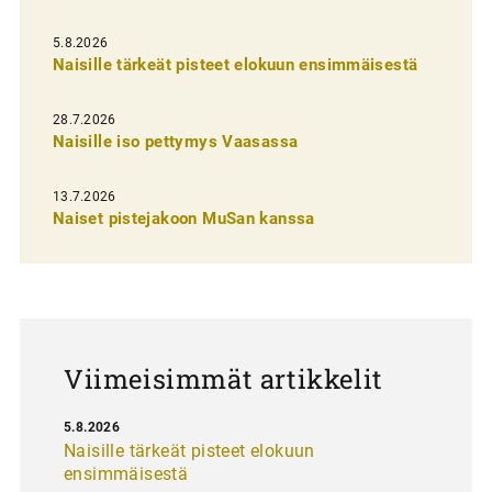
e
l
5.8.2026
Naisille tärkeät pisteet elokuun ensimmäisestä
i
e
28.7.2026
n
Naisille iso pettymys Vaasassa
s
13.7.2026
e
Naiset pistejakoon MuSan kanssa
l
a
u
s
Viimeisimmät artikkelit
5.8.2026
Naisille tärkeät pisteet elokuun
ensimmäisestä