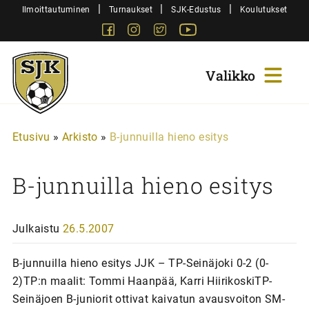
Siirry
|
|
|
Ilmoittautuminen
Turnaukset
SJK-Edustus
Koulutukset
sisältöön
Facebook
Instagram
Twitter
Youtube
Sjk-
Juniorit
Etusivu
»
Arkisto
»
B-junnuilla hieno esitys
B-junnuilla hieno esitys
Julkaistu
26.5.2007
B-junnuilla hieno esitys JJK – TP-Seinäjoki 0-2 (0-
2)TP:n maalit: Tommi Haanpää, Karri HiirikoskiTP-
Seinäjoen B-juniorit ottivat kaivatun avausvoiton SM-