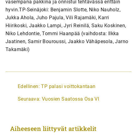
vasempana pakkina ja onnistui tehtävässä erittäin
hyvin.TP-Seinäjoki: Benjamin Slotte, Niko Nauholz,
Jukka Ahola, Juho Pajula, Vili Rajamäki, Karri
Hiirikoski, Jaakko Lampi, Jyri Reinilä, Saku Koskinen,
Niko Lehdontie, Tommi Haanpää (vaihdosta: Ilkka
Jaatinen, Samir Bouroussi, Jaakko Vähäpesola, Jarno
Takamäki)
A
Edellinen:
TP palasi voittokantaan
r
Seuraava:
Vuosien Saatossa Osa VI
t
i
k
Aiheeseen liittyvät artikkelit
k