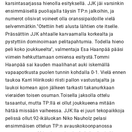
karsintasarjassa hienolla esityksellä. JJK jäi varsinkin
ensimmäisellä puoliajalla täysin TP:n jalkoihin, ja
numerot olisivat voineet olla oranssipaidoille vielä
selvemmätkin."Otettiin heti alusta lähtien ote itselle.
Prässättiin JJK ahtaalle karvaamalla korkealta ja
pystyttiin dominoimaan pelitapahtumia. Todella hieno
peli koko joukkueelta", valmentaja Esa Haanpää pääsi
viimein hehkuttamaan omiensa esitystä.Tommi
Haanpää sai kauden maalihanat auki iskemällä
vapaapotkusta puolen tunnin kohdalla 0-1. Vielä ennen
taukoa Karri Hiirikoski riisti pallon vastustajalta ja
laukoi komean ajon jälkeen tarkasti takanurkkaan
vieraiden toisen osuman.Toisella jaksolla ottelu
tasaantui, mutta TP:llä ei ollut joukkueena mitään
hätää missään vaiheessa. JJK:lla ei juuri tekopaikkoja
pelissä ollut.92-ikäluokan Niko Nauholz pelasi
ensimmäisen ottelun TP:n avauskokoonpanossa