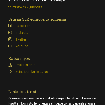
Alaseinäjoenkatu 9 B, 60220 Seinäjoki
toimisto@sjk-juniorit.fi
Seuraa SJK-junioreita somessa
Facebook
Instagram
Twitter
Youtube
Katso myös
Pruukinranta
Seinäjoen leirintäalue
Laskutustiedot
Otamme vastaan vain verkkolaskuja alla olevien kanavien
kautta. Toimistolle tulleita sähköposti- tai paperilaskuja ei