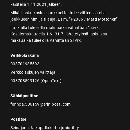
käsitellä 1.11.2021 jälkeen.
Mikäli lasku koskee joukkuetta, tulee viitteessä olla
joukkueen nimi ja tilaaja. Esim. ”P2006 / Matti Möttönen”
Laskuilla tulee olla maksuaika vähintään 14vrk.
Kesälomakaudella 1.6.-31.7. lähetetyissä laskuissa
maksuaika tulee olla vähintään 21vrk.
Verkkolaskuna
003701985593
Verkkolaskujen välittäjä
003708599126 (OpenText)
Sähköpostitse
fennoa.506159@erin.posti.com
Postitse
Seinäjoen Jalkapallokerho-juniorit ry