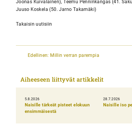
Joonas Kuivalainen), Teemu Penninkangas (41. Saku
Juuso Koskela (50. Jarno Takamäki)
Takaisin uutisiin
A
Edellinen:
Millin verran parempia
r
t
Aiheeseen liittyvät artikkelit
i
k
5.8.2026
k
28.7.2026
Naisille tärkeät pisteet elokuun
Naisille iso 
e
ensimmäisestä
l
i