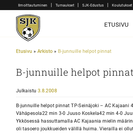
Siirry
|
|
|
Ilmoittautuminen
Turnaukset
SJK-Edustus
Koulutukset
sisältöön
Sjk-
ETUSIVU
Juniorit
Etusivu
»
Arkisto
»
B-junnuille helpot pinnat
B-junnuille helpot pinna
Julkaistu
3.8.2008
B-junnuille helpot pinnat TP-Seinäjoki – AC Kajaani
Vähäpesola22 min 3-0 Juuso Koskela42 min 4-0 Juuso
Ykkösessä hassuttamalla AC Kajaania mielin määrin. Va
oli tasoero joukkueiden välillä huima. Vierailla ei ol