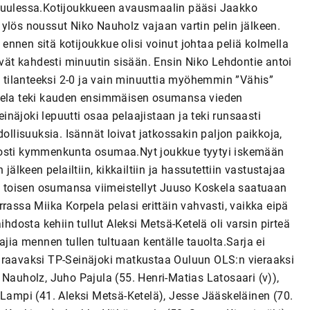
 tuulessa.Kotijoukkueen avausmaalin pääsi Jaakko
ös noussut Niko Nauholz vajaan vartin pelin jälkeen.
nnen sitä kotijoukkue olisi voinut johtaa peliä kolmella
ivät kahdesti minuutin sisään. Ensin Niko Lehdontie antoi
li tilanteeksi 2-0 ja vain minuuttia myöhemmin ”Vähis”
skela teki kauden ensimmäisen osumansa vieden
näjoki lepuutti osaa pelaajistaan ja teki runsaasti
ollisuuksia. Isännät loivat jatkossakin paljon paikkoja,
helposti kymmenkunta osumaa.Nyt joukkue tyytyi iskemään
jälkeen pelailtiin, kikkailtiin ja hassutettiin vastustajaa
än toisen osumansa viimeistellyt Juuso Koskela saatuaan
rassa Miika Korpela pelasi erittäin vahvasti, vaikka eipä
ihdosta kehiin tullut Aleksi Metsä-Ketelä oli varsin pirteä
ajia mennen tullen tultuaan kentälle tauolta.Sarja ei
 seuraavaksi TP-Seinäjoki matkustaa Ouluun OLS:n vieraaksi
 Nauholz, Juho Pajula (55. Henri-Matias Latosaari (v)),
 Lampi (41. Aleksi Metsä-Ketelä), Jesse Jääskeläinen (70.