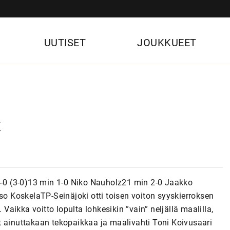
UUTISET
JOUKKUEET
t
 4-0 (3-0)13 min 1-0 Niko Nauholz21 min 2-0 Jaakko
 KoskelaTP-Seinäjoki otti toisen voiton syyskierroksen
ikka voitto lopulta lohkesikin ”vain” neljällä maalilla,
lut ainuttakaan tekopaikkaa ja maalivahti Toni Koivusaari