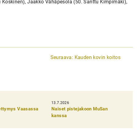
 Koskinen), Jaakko Vähäpesola (50. Santtu Kimpimäki),
Seuraava:
Kauden kovin koitos
13.7.2026
pettymys Vaasassa
Naiset pistejakoon MuSan
kanssa