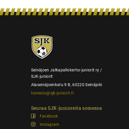
e
n
s
e
SJK-
l
juniorit
a
u
s
Seinäjoen Jalkapallokerho-juniorit ry /
SJK-juniorit
Alaseinäjoenkatu 9 B, 60220 Seinäjoki
toimisto@sjk-juniorit.fi
Seuraa SJK-junioreita somessa
Facebook
Instagram