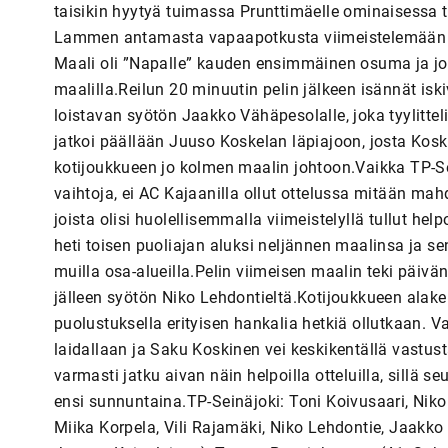
taisikin hyytyä tuimassa Prunttimäelle ominaisessa
Lammen antamasta vapaapotkusta viimeistelemään yl
Maali oli ”Napalle” kauden ensimmäinen osuma ja jo e
maalilla.Reilun 20 minuutin pelin jälkeen isännät isk
loistavan syötön Jaakko Vähäpesolalle, joka tyylitte
jatkoi päällään Juuso Koskelan läpiajoon, josta Ko
kotijoukkueen jo kolmen maalin johtoon.Vaikka TP-Sei
vaihtoja, ei AC Kajaanilla ollut ottelussa mitään mahd
joista olisi huolellisemmalla viimeistelyllä tullut 
heti toisen puoliajan aluksi neljännen maalinsa ja sen 
muilla osa-alueilla.Pelin viimeisen maalin teki päiv
jälleen syötön Niko Lehdontieltä.Kotijoukkueen alaker
puolustuksella erityisen hankalia hetkiä ollutkaan. Va
laidallaan ja Saku Koskinen vei keskikentällä vastust
varmasti jatku aivan näin helpoilla otteluilla, sillä
ensi sunnuntaina.TP-Seinäjoki: Toni Koivusaari, Niko
Miika Korpela, Vili Rajamäki, Niko Lehdontie, Jaakko