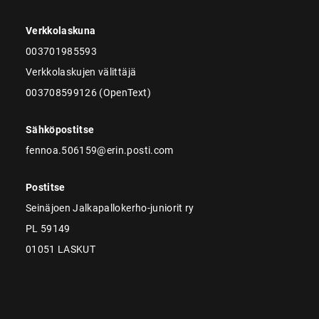
Verkkolaskuna
003701985593
Verkkolaskujen välittäjä
003708599126 (OpenText)
Sähköpostitse
fennoa.506159@erin.posti.com
Postitse
Seinäjoen Jalkapallokerho-juniorit ry
PL 59149
01051 LASKUT