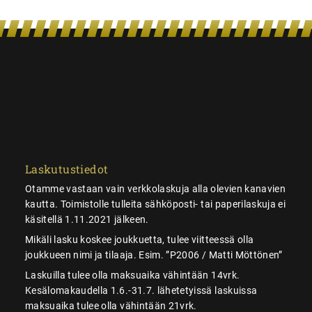
Laskutustiedot
Otamme vastaan vain verkkolaskuja alla olevien kanavien
kautta. Toimistolle tulleita sähköposti- tai paperilaskuja ei
käsitellä 1.11.2021 jälkeen.
Mikäli lasku koskee joukkuetta, tulee viitteessä olla
joukkueen nimi ja tilaaja. Esim. ”P2006 / Matti Möttönen”
Laskuilla tulee olla maksuaika vähintään 14vrk.
Kesälomakaudella 1.6.-31.7. lähetetyissä laskuissa
maksuaika tulee olla vähintään 21vrk.