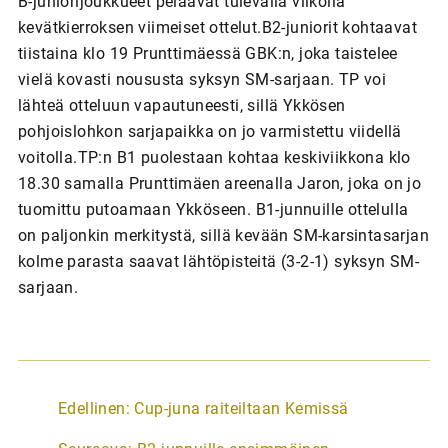
B-juniorijoukkueet pelaavat tulevalla viikolla
kevätkierroksen viimeiset ottelut.B2-juniorit kohtaavat
tiistaina klo 19 Prunttimäessä GBK:n, joka taistelee
vielä kovasti noususta syksyn SM-sarjaan. TP voi
lähteä otteluun vapautuneesti, sillä Ykkösen
pohjoislohkon sarjapaikka on jo varmistettu viidellä
voitolla.TP:n B1 puolestaan kohtaa keskiviikkona klo
18.30 samalla Prunttimäen areenalla Jaron, joka on jo
tuomittu putoamaan Ykköseen. B1-junnuille ottelulla
on paljonkin merkitystä, sillä kevään SM-karsintasarjan
kolme parasta saavat lähtöpisteitä (3-2-1) syksyn SM-
sarjaan.
A
Edellinen:
Cup-juna raiteiltaan Kemissä
r