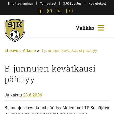
Siirry
|
|
|
Ilmoittautuminen
Turnaukset
SJK-Edustus
Koulutukset
sisältöön
Facebook
Instagram
Twitter
Youtube
Sjk-
Juniorit
Etusivu
»
Arkisto
»
B-junnujen kevätkausi päättyy
B-junnujen kevätkausi
päättyy
Julkaistu
23.6.2006
B-junnujen kevätkausi päättyy Molemmat TP-Seinäjoen