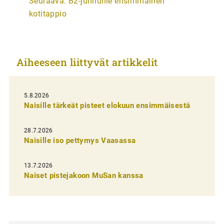
Seuraava:
B2-junnuille ensimmäinen
t
kotitappio
i
k
k
Aiheeseen liittyvät artikkelit
e
l
i
5.8.2026
Naisille tärkeät pisteet elokuun ensimmäisestä
e
n
28.7.2026
Naisille iso pettymys Vaasassa
s
e
13.7.2026
l
Naiset pistejakoon MuSan kanssa
a
u
s