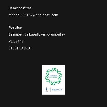
Sähköpostitse
fennoa.506159@erin.posti.com
Postitse
Seinäjoen Jalkapallokerho-juniorit ry
PL 59149
01051 LASKUT