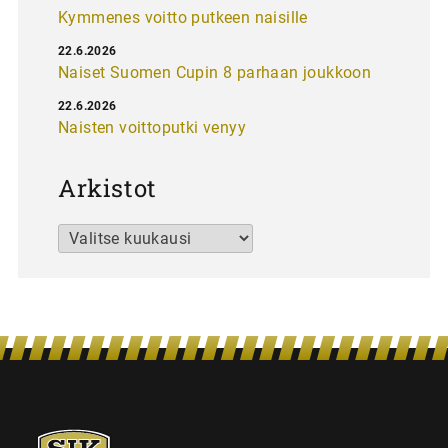
Kymmenes voitto putkeen naisille
22.6.2026
Naiset Suomen Cupin 8 parhaan joukkoon
22.6.2026
Naisten voittoputki venyy
Arkistot
Arkistot
SJK-