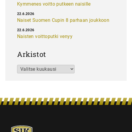
Kymmenes voitto putkeen naisille
22.6.2026
Naiset Suomen Cupin 8 parhaan joukkoon
22.6.2026
Naisten voittoputki venyy
Arkistot
Arkistot
SJK-