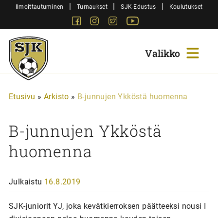
Siirry
|
|
|
Ilmoittautuminen
Turnaukset
SJK-Edustus
Koulutukset
sisältöön
Facebook
Instagram
Twitter
Youtube
Sjk-
Juniorit
Etusivu
»
Arkisto
»
B-junnujen Ykköstä huomenna
B-junnujen Ykköstä
huomenna
Julkaistu
16.8.2019
SJK-juniorit YJ, joka kevätkierroksen päätteeksi nousi I