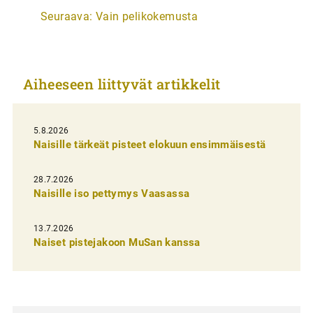
Seuraava:
Vain pelikokemusta
t
i
k
Aiheeseen liittyvät artikkelit
k
e
l
5.8.2026
Naisille tärkeät pisteet elokuun ensimmäisestä
i
e
28.7.2026
n
Naisille iso pettymys Vaasassa
s
13.7.2026
e
Naiset pistejakoon MuSan kanssa
l
a
u