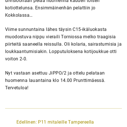
divisioonaan pelaa huomenna kauden toisen
kotiottelunsa. Ensimmäinenhän pelattiin jo
Kokkolassa…
Viime sunnuntaina lähes täysin C15-ikäluokasta
muodostuva nippu vieraili Torniossa melko traagisia
piirteitä saaneella reissulla. Oli kolaria, sairastumisia ja
loukkaantumisiakin. Lopputuloksena kotijoukkue otti
voiton 2-0.
Nyt vastaan asettuu JiPPO/2 ja ottelu pelataan
huomenna lauantaina klo 14.00 Prunttimäessä.
Tervetuloa!
A
Edellinen:
P11 mitaleille Tampereella
r