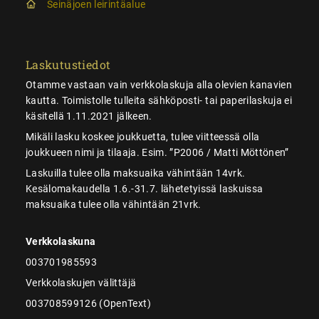
Seinäjoen leirintäalue
Laskutustiedot
Otamme vastaan vain verkkolaskuja alla olevien kanavien
kautta. Toimistolle tulleita sähköposti- tai paperilaskuja ei
käsitellä 1.11.2021 jälkeen.
Mikäli lasku koskee joukkuetta, tulee viitteessä olla
joukkueen nimi ja tilaaja. Esim. ”P2006 / Matti Möttönen”
Laskuilla tulee olla maksuaika vähintään 14vrk.
Kesälomakaudella 1.6.-31.7. lähetetyissä laskuissa
maksuaika tulee olla vähintään 21vrk.
Verkkolaskuna
003701985593
Verkkolaskujen välittäjä
003708599126 (OpenText)