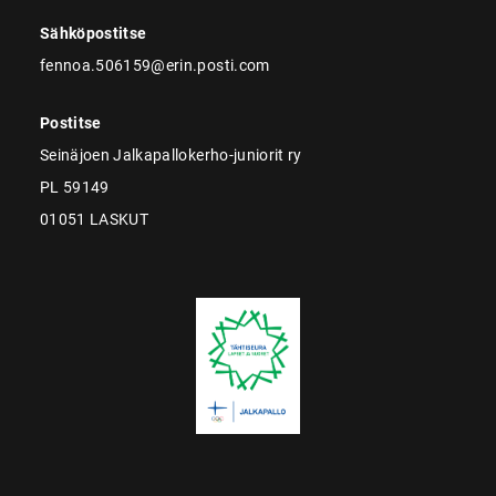
Sähköpostitse
fennoa.506159@erin.posti.com
Postitse
Seinäjoen Jalkapallokerho-juniorit ry
PL 59149
01051 LASKUT