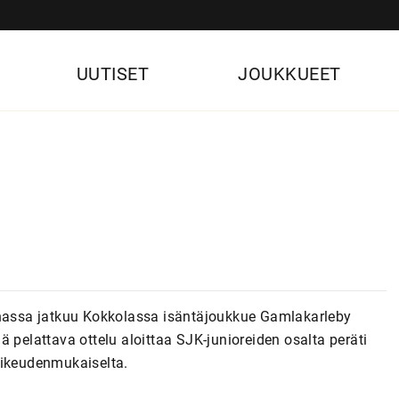
UUTISET
JOUKKUEET
oonassa jatkuu Kokkolassa isäntäjoukkue Gamlakarleby
 pelattava ottelu aloittaa SJK-junioreiden osalta peräti
oikeudenmukaiselta.