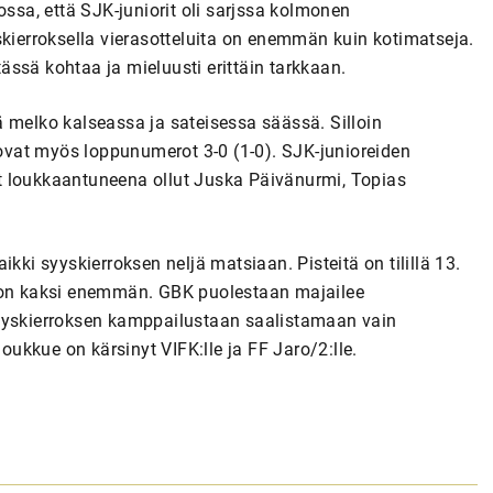
ossa, että SJK-juniorit oli sarjssa kolmonen
skierroksella vierasotteluita on enemmän kuin kotimatseja.
tässä kohtaa ja mieluusti erittäin tarkkaan.
 melko kalseassa ja sateisessa säässä. Silloin
rtovat myös loppunumerot 3-0 (1-0). SJK-junioreiden
t loukkaantuneena ollut Juska Päivänurmi, Topias
kki syyskierroksen neljä matsiaan. Pisteitä on tilillä 13.
ä on kaksi enemmän. GBK puolestaan majailee
syyskierroksen kamppailustaan saalistamaan vain
joukkue on kärsinyt VIFK:lle ja FF Jaro/2:lle.