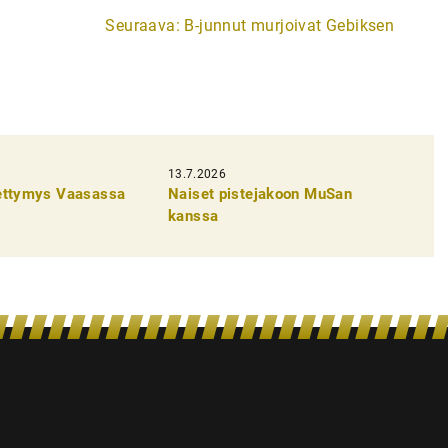
Seuraava:
B-junnut murjoivat Gebiksen
13.7.2026
pettymys Vaasassa
Naiset pistejakoon MuSan
kanssa