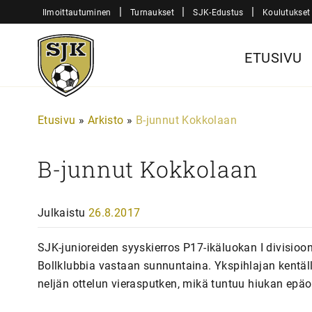
Siirry
|
|
|
Ilmoittautuminen
Turnaukset
SJK-Edustus
Koulutukset
sisältöön
Sjk-
ETUSIVU
Juniorit
Etusivu
»
Arkisto
»
B-junnut Kokkolaan
B-junnut Kokkolaan
Julkaistu
26.8.2017
SJK-junioreiden syyskierros P17-ikäluokan I divisi
Bollklubbia vastaan sunnuntaina. Ykspihlajan kentällä
neljän ottelun vierasputken, mikä tuntuu hiukan epä