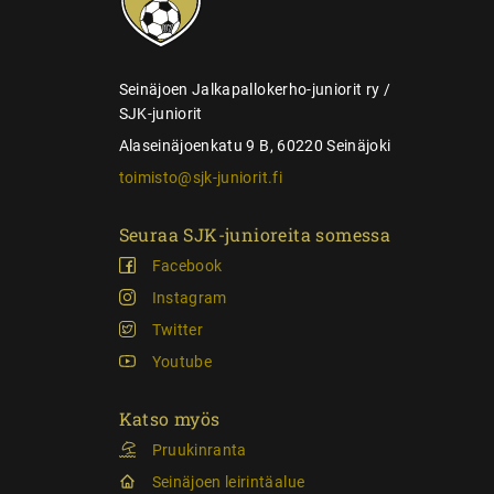
a
u
s
Seinäjoen Jalkapallokerho-juniorit ry /
SJK-juniorit
Alaseinäjoenkatu 9 B, 60220 Seinäjoki
toimisto@sjk-juniorit.fi
Seuraa SJK-junioreita somessa
Facebook
Instagram
Twitter
Youtube
Katso myös
Pruukinranta
Seinäjoen leirintäalue