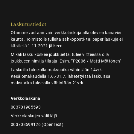
Laskutustiedot
Otamme vastaan vain verkkolaskuja alla olevien kanavien
kautta. Toimistolle tulleita sähköposti- tai paperilaskuja ei
käsitellä 1.11.2021 jälkeen.
Mikäli lasku koskee joukkuetta, tulee viitteessä olla
joukkueen nimi ja tilaaja. Esim. ”P2006 / Matti Möttönen”
Laskuilla tulee olla maksuaika vähintään 14vrk.
Kesälomakaudella 1.6.-31.7. lähetetyissä laskuissa
maksuaika tulee olla vähintään 21vrk.
Verkkolaskuna
003701985593
Verkkolaskujen välittäjä
003708599126 (OpenText)