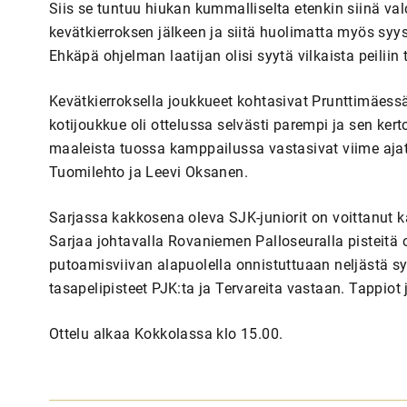
Siis se tuntuu hiukan kummalliselta etenkin siinä val
kevätkierroksen jälkeen ja siitä huolimatta myös syy
Ehkäpä ohjelman laatijan olisi syytä vilkaista peiliin 
Kevätkierroksella joukkueet kohtasivat Prunttimäessä
kotijoukkue oli ottelussa selvästi parempi ja sen ke
maaleista tuossa kamppailussa vastasivat viime aja
Tuomilehto ja Leevi Oksanen.
Sarjassa kakkosena oleva SJK-juniorit on voittanut kai
Sarjaa johtavalla Rovaniemen Palloseuralla pisteit
putoamisviivan alapuolella onnistuttuaan neljästä 
tasapelipisteet PJK:ta ja Tervareita vastaan. Tappiot 
Ottelu alkaa Kokkolassa klo 15.00.