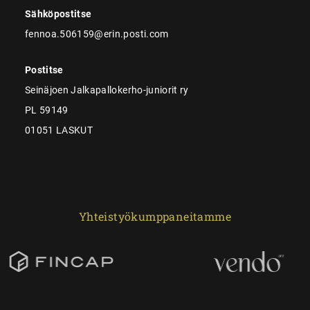
Sähköpostitse
fennoa.506159@erin.posti.com
Postitse
Seinäjoen Jalkapallokerho-juniorit ry
PL 59149
01051 LASKUT
Yhteistyökumppaneitamme