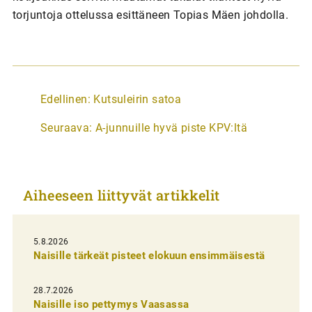
torjuntoja ottelussa esittäneen Topias Mäen johdolla.
A
Edellinen:
Kutsuleirin satoa
r
Seuraava:
A-junnuille hyvä piste KPV:ltä
t
i
k
Aiheeseen liittyvät artikkelit
k
e
l
5.8.2026
Naisille tärkeät pisteet elokuun ensimmäisestä
i
e
28.7.2026
n
Naisille iso pettymys Vaasassa