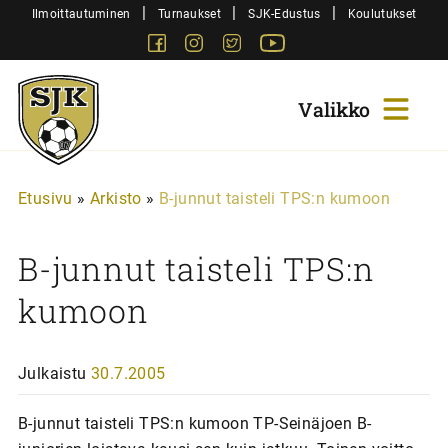
Siirry
|
|
|
Ilmoittautuminen
Turnaukset
SJK-Edustus
Koulutukset
sisältöön
Facebook
Instagram
Twitter
Youtube
Sjk-
Juniorit
Etusivu
»
Arkisto
»
B-junnut taisteli TPS:n kumoon
B-junnut taisteli TPS:n
kumoon
Julkaistu
30.7.2005
B-junnut taisteli TPS:n kumoon TP-Seinäjoen B-