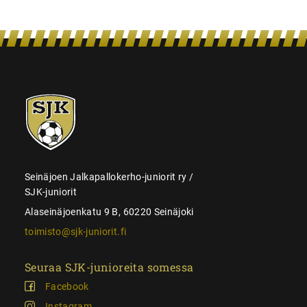
SJK-
juniorit
Seinäjoen Jalkapallokerho-juniorit ry /
SJK-juniorit
Alaseinäjoenkatu 9 B, 60220 Seinäjoki
toimisto@sjk-juniorit.fi
Seuraa SJK-junioreita somessa
Facebook
Instagram