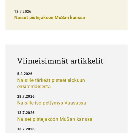
s
13.7.2026
e
Naiset pistejakoon MuSan kanssa
l
a
u
s
Viimeisimmät artikkelit
5.8.2026
Naisille tärkeät pisteet elokuun
ensimmäisestä
28.7.2026
Naisille iso pettymys Vaasassa
13.7.2026
Naiset pistejakoon MuSan kanssa
13.7.2026