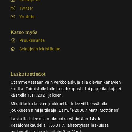
Twitter
Youtube
Katso myös
Pruukinranta
Seinäjoen leirintäalue
Laskutustiedot
Otamme vastaan vain verkkolaskuja alla olevien kanavien
kautta. Toimistolle tulleita sähköposti- tai paperilaskuja ei
käsitellä 1.11.2021 jälkeen.
Mikäli lasku koskee joukkuetta, tulee viitteessä olla
joukkueen nimi ja tilaaja. Esim. ”P2006 / Matti Möttönen”
Laskuilla tulee olla maksuaika vähintään 14vrk.
Kesälomakaudella 1.6.-31.7. lähetetyissä laskuissa
maksuaika tulee olla vähintään 21vrk.