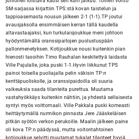
juniorien loistava kausi sen kuin jatkuu. Toinen voitto
SM-sarjassa kirjattiin TPS:stä kovan taistelun ja
tappioasemasta nousun jälkeen 2-1 (1-1).TP joutui
avausjaksolla ensimmäisen kerran tällä kaudella
altavastaajaksi, kun turkulaisjoukkue meni johtoon
hyödyntämällä oranssipaitojen puolustuspään
pallonmenetyksen. Kotijoukkue nousi kuitenkin pian
hienosti tasoihin Timo Rauhalan keskitettyä laidasta
Ville Pajulalle, joka puski 1-1.Hyvin liikkunut TPS
painoi toisella puoliajalla pelin väkisin TP:n
kenttäpuoliskolle, ja oranssipaidoilla oli suuria
vaikeuksia saada tilanteita purettua. Muutama
vastahyökkäys kuitenkin nähtiin, ja yhdestä sellaisesta
syntyi myös voittomaali. Ville Pakkala puski komeasti
heittäytymällä nurmikon pinnasta Jere Jääskeläisen
pitkän syötön verkon perukoille. Maalin jälkeen paine
oli kova TP:n päädyssä, mutta voitontahtoinen
kotijoukkue selvitti muutamat tukalat tilanteet hyviä