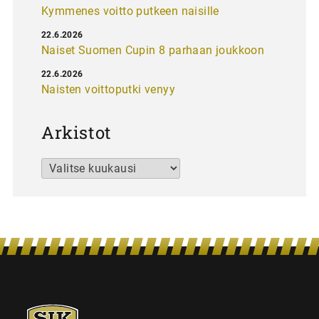
Kymmenes voitto putkeen naisille
22.6.2026
Naiset Suomen Cupin 8 parhaan joukkoon
22.6.2026
Naisten voittoputki venyy
Arkistot
Arkistot
SJK-