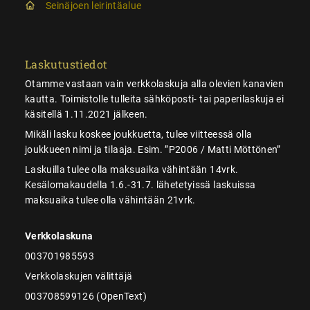
Seinäjoen leirintäalue
Laskutustiedot
Otamme vastaan vain verkkolaskuja alla olevien kanavien
kautta. Toimistolle tulleita sähköposti- tai paperilaskuja ei
käsitellä 1.11.2021 jälkeen.
Mikäli lasku koskee joukkuetta, tulee viitteessä olla
joukkueen nimi ja tilaaja. Esim. ”P2006 / Matti Möttönen”
Laskuilla tulee olla maksuaika vähintään 14vrk.
Kesälomakaudella 1.6.-31.7. lähetetyissä laskuissa
maksuaika tulee olla vähintään 21vrk.
Verkkolaskuna
003701985593
Verkkolaskujen välittäjä
003708599126 (OpenText)