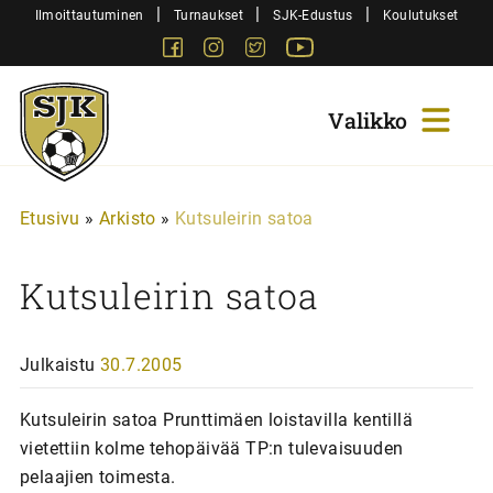
Siirry
|
|
|
Ilmoittautuminen
Turnaukset
SJK-Edustus
Koulutukset
sisältöön
Facebook
Instagram
Twitter
Youtube
Sjk-
Juniorit
Etusivu
»
Arkisto
»
Kutsuleirin satoa
Kutsuleirin satoa
Julkaistu
30.7.2005
Kutsuleirin satoa Prunttimäen loistavilla kentillä
vietettiin kolme tehopäivää TP:n tulevaisuuden
pelaajien toimesta.