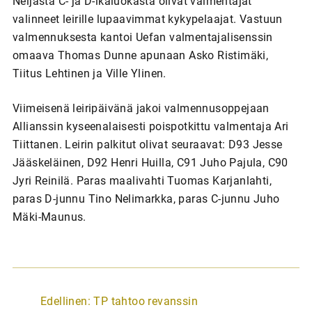
Neljästä C- ja D-ikäluokasta olivat valmentajat
valinneet leirille lupaavimmat kykypelaajat. Vastuun
valmennuksesta kantoi Uefan valmentajalisenssin
omaava Thomas Dunne apunaan Asko Ristimäki,
Tiitus Lehtinen ja Ville Ylinen.
Viimeisenä leiripäivänä jakoi valmennusoppejaan
Allianssin kyseenalaisesti poispotkittu valmentaja Ari
Tiittanen. Leirin palkitut olivat seuraavat: D93 Jesse
Jääskeläinen, D92 Henri Huilla, C91 Juho Pajula, C90
Jyri Reinilä. Paras maalivahti Tuomas Karjanlahti,
paras D-junnu Tino Nelimarkka, paras C-junnu Juho
Mäki-Maunus.
A
Edellinen:
TP tahtoo revanssin