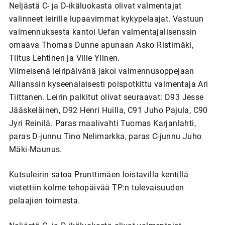
Neljästä C- ja D-ikäluokasta olivat valmentajat
valinneet leirille lupaavimmat kykypelaajat. Vastuun
valmennuksesta kantoi Uefan valmentajalisenssin
omaava Thomas Dunne apunaan Asko Ristimäki,
Tiitus Lehtinen ja Ville Ylinen.
Viimeisenä leiripäivänä jakoi valmennusoppejaan
Allianssin kyseenalaisesti poispotkittu valmentaja Ari
Tiittanen. Leirin palkitut olivat seuraavat: D93 Jesse
Jääskeläinen, D92 Henri Huilla, C91 Juho Pajula, C90
Jyri Reinilä. Paras maalivahti Tuomas Karjanlahti,
paras D-junnu Tino Nelimarkka, paras C-junnu Juho
Mäki-Maunus.
Kutsuleirin satoa Prunttimäen loistavilla kentillä
vietettiin kolme tehopäivää TP:n tulevaisuuden
pelaajien toimesta.