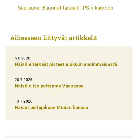
r
Seuraava:
B-junnut taisteli TPS:n kumoon
t
i
k
Aiheeseen liittyvät artikkelit
k
e
l
5.8.2026
Naisille tärkeät pisteet elokuun ensimmäisestä
i
e
28.7.2026
n
Naisille iso pettymys Vaasassa
s
13.7.2026
e
Naiset pistejakoon MuSan kanssa
l
a
u