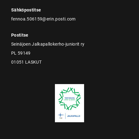
Sähköpostitse
fennoa.506159@erin.posti.com
Postitse
Seinäjoen Jalkapallokerho-juniorit ry
PL 59149
01051 LASKUT