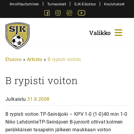
Siirry
|
|
|
Ilmoittautuminen
Turnaukset
SJK-Edustus
Koulutukset
sisältöön
Facebook
Instagram
Twitter
Youtube
Sjk-
Juniorit
Etusivu
»
Arkisto
»
B rypisti voiton
B rypisti voiton
Julkaistu
31.8.2008
B rypisti voiton TP-Seinäjoki – KPV 1-0 (1-0)40 min 1-0
Niko LehdontieTP-Seinäjoen B-juniorit ottivat kolmen
peräkkäisen tasapelin jälkeen maukkaan voiton