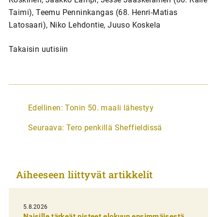
Taimi), Teemu Penninkangas (68. Henri-Matias
Latosaari), Niko Lehdontie, Juuso Koskela
Takaisin uutisiin
A
Edellinen:
Tonin 50. maali lähestyy
r
Seuraava:
Tero penkillä Sheffieldissä
t
i
k
Aiheeseen liittyvät artikkelit
k
e
l
5.8.2026
Naisille tärkeät pisteet elokuun ensimmäisestä