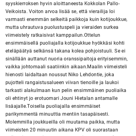
syyskierroksen hyvin aloittaneesta Kokkolan Pallo-
Veikoista. Voiton arvoa lisää se, että vierailija loi
varmasti enemmän selkeitä paikkoja kuin kotijoukkue,
mutta uhrautuva puolustuspeli ja vieraiden surkea
viimeistely ratkaisivat kamppailun.Ottelun
ensimmäisellä puoliajalla kotijoukkue hyökkäsi kohti
eteläpäätyä selkänsä takana kolea pohjoistuuli. Se ei
sinällään auttanut nuoria oranssipaitoja erityisemmin,
vaikka johtomaali saatiinkin aikaan.Maalin viimeisteli
hienosti laidaltaan noussut Niko Lehdontie, joka
pujotteli rangaistusalueen viivan tienoille ja laukoi
tarkasti alakulmaan kun pelin ensimmäinen puoliaika
oli ehtinyt jo erotuomari Jouni Hietalan antamalle
lisäajalle.Toisella puoliajalla ensimmäiset
parikymmentä minuuttia mentiin tasapäisesti.
Molemmilla joukkueilla oli muutama paikka, mutta
viimeisten 20 minuutin aikana KPV oli suorastaan