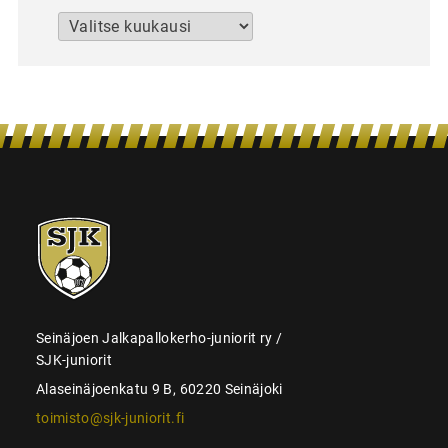
Arkistot
SJK-
juniorit
Seinäjoen Jalkapallokerho-juniorit ry /
SJK-juniorit
Alaseinäjoenkatu 9 B, 60220 Seinäjoki
toimisto@sjk-juniorit.fi