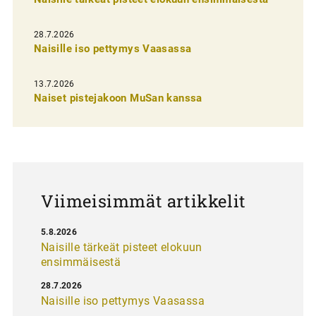
i
e
28.7.2026
n
Naisille iso pettymys Vaasassa
s
13.7.2026
e
Naiset pistejakoon MuSan kanssa
l
a
u
s
Viimeisimmät artikkelit
5.8.2026
Naisille tärkeät pisteet elokuun
ensimmäisestä
28.7.2026
Naisille iso pettymys Vaasassa