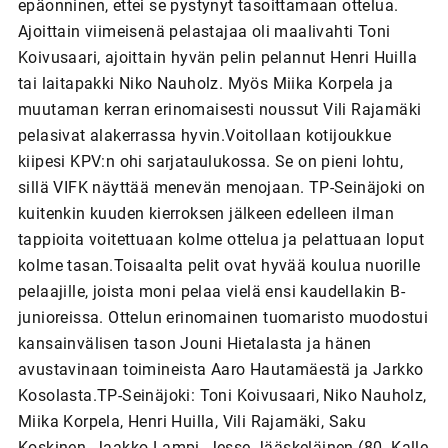
epäonninen, ettei se pystynyt tasoittamaan ottelua.
Ajoittain viimeisenä pelastajaa oli maalivahti Toni
Koivusaari, ajoittain hyvän pelin pelannut Henri Huilla
tai laitapakki Niko Nauholz. Myös Miika Korpela ja
muutaman kerran erinomaisesti noussut Vili Rajamäki
pelasivat alakerrassa hyvin.Voitollaan kotijoukkue
kiipesi KPV:n ohi sarjataulukossa. Se on pieni lohtu,
sillä VIFK näyttää menevän menojaan. TP-Seinäjoki on
kuitenkin kuuden kierroksen jälkeen edelleen ilman
tappioita voitettuaan kolme ottelua ja pelattuaan loput
kolme tasan.Toisaalta pelit ovat hyvää koulua nuorille
pelaajille, joista moni pelaa vielä ensi kaudellakin B-
junioreissa. Ottelun erinomainen tuomaristo muodostui
kansainvälisen tason Jouni Hietalasta ja hänen
avustavinaan toimineista Aaro Hautamäestä ja Jarkko
Kosolasta.TP-Seinäjoki: Toni Koivusaari, Niko Nauholz,
Miika Korpela, Henri Huilla, Vili Rajamäki, Saku
Koskinen, Jaakko Lampi, Jesse Jääskeläinen (80. Kalle