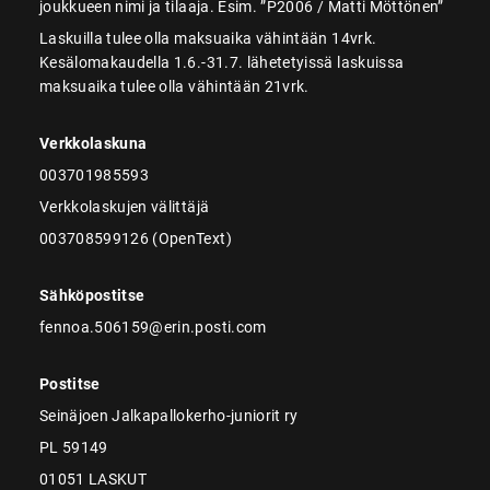
joukkueen nimi ja tilaaja. Esim. ”P2006 / Matti Möttönen”
Laskuilla tulee olla maksuaika vähintään 14vrk.
Kesälomakaudella 1.6.-31.7. lähetetyissä laskuissa
maksuaika tulee olla vähintään 21vrk.
Verkkolaskuna
003701985593
Verkkolaskujen välittäjä
003708599126 (OpenText)
Sähköpostitse
fennoa.506159@erin.posti.com
Postitse
Seinäjoen Jalkapallokerho-juniorit ry
PL 59149
01051 LASKUT