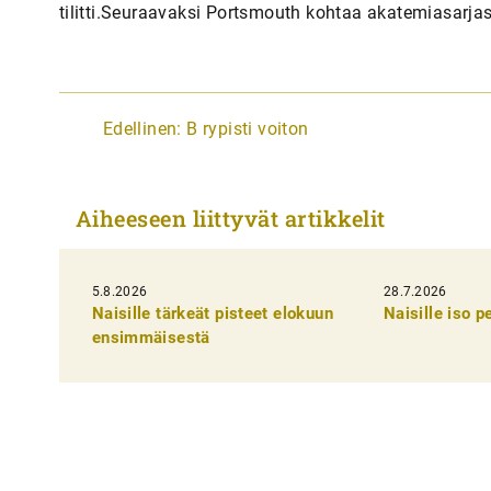
tilitti.Seuraavaksi Portsmouth kohtaa akatemiasarja
A
Edellinen:
B rypisti voiton
r
t
Aiheeseen liittyvät artikkelit
i
k
5.8.2026
k
28.7.2026
Naisille tärkeät pisteet elokuun
Naisille iso 
e
ensimmäisestä
l
i
e
n