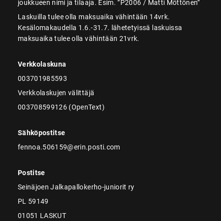
joukkueen nimi ja tilaaja. Esim. ”P2006 / Matti Möttönen”
Laskuilla tulee olla maksuaika vähintään 14vrk.
Kesälomakaudella 1.6.-31.7. lähetetyissä laskuissa
maksuaika tulee olla vähintään 21vrk.
Verkkolaskuna
003701985593
Verkkolaskujen välittäjä
003708599126 (OpenText)
Sähköpostitse
fennoa.506159@erin.posti.com
Postitse
Seinäjoen Jalkapallokerho-juniorit ry
PL 59149
01051 LASKUT