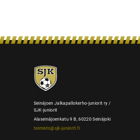
s
e
l
a
u
s
SJK-
juniorit
Seinäjoen Jalkapallokerho-juniorit ry /
SJK-juniorit
Alaseinäjoenkatu 9 B, 60220 Seinäjoki
toimisto@sjk-juniorit.fi