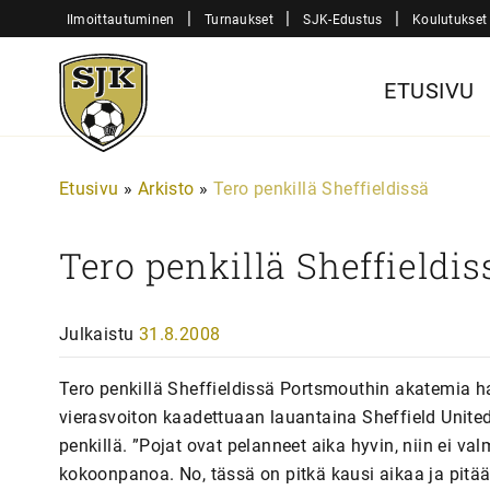
Siirry
|
|
|
Ilmoittautuminen
Turnaukset
SJK-Edustus
Koulutukset
sisältöön
Sjk-
ETUSIVU
Juniorit
Etusivu
»
Arkisto
»
Tero penkillä Sheffieldissä
Tero penkillä Sheffieldis
Julkaistu
31.8.2008
Tero penkillä Sheffieldissä Portsmouthin akatemia ha
vierasvoiton kaadettuaan lauantaina Sheffield Unitedi
penkillä. ”Pojat ovat pelanneet aika hyvin, niin ei v
kokoonpanoa. No, tässä on pitkä kausi aikaa ja pitää