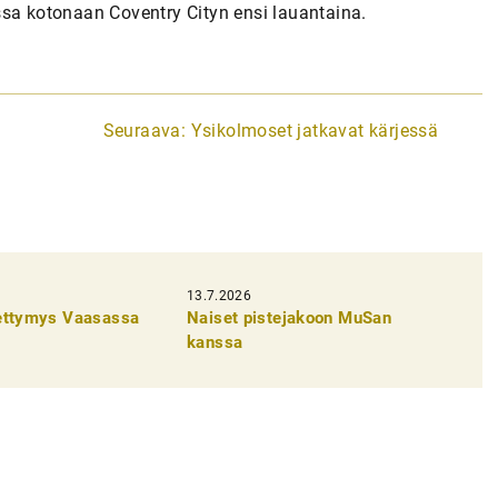
ssa kotonaan Coventry Cityn ensi lauantaina.
Seuraava:
Ysikolmoset jatkavat kärjessä
13.7.2026
pettymys Vaasassa
Naiset pistejakoon MuSan
kanssa