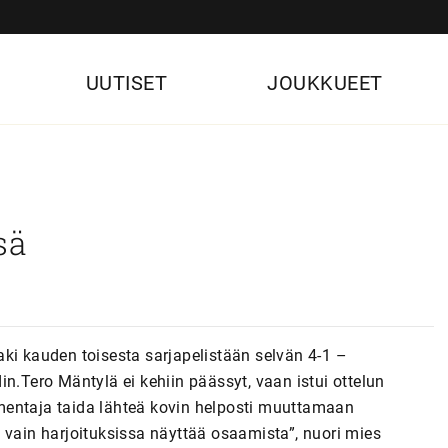
UUTISET
JOUKKUEET
sä
ki kauden toisesta sarjapelistään selvän 4-1 –
n.Tero Mäntylä ei kehiin päässyt, vaan istui ottelun
almentaja taida lähteä kovin helposti muuttamaan
 vain harjoituksissa näyttää osaamista”, nuori mies