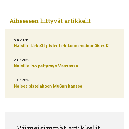
i
k
Aiheeseen liittyvät artikkelit
k
e
l
5.8.2026
Naisille tärkeät pisteet elokuun ensimmäisestä
i
e
28.7.2026
n
Naisille iso pettymys Vaasassa
s
13.7.2026
e
Naiset pistejakoon MuSan kanssa
l
a
u
s
Viimeisimmät artikkelit