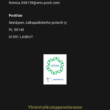
fennoa.506159@erin.posti.com
Postitse
Seinäjoen Jalkapallokerho-juniorit ry
PL 59149
01051 LASKUT
Yhteistyökumppaneitamme