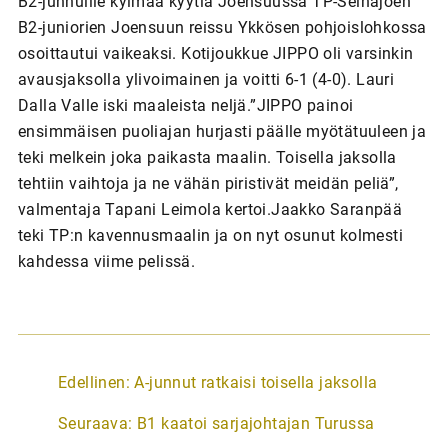
B2-junnuille kylmää kyytiä Joensuussa TP-Seinäjoen
B2-juniorien Joensuun reissu Ykkösen pohjoislohkossa
osoittautui vaikeaksi. Kotijoukkue JIPPO oli varsinkin
avausjaksolla ylivoimainen ja voitti 6-1 (4-0). Lauri
Dalla Valle iski maaleista neljä.”JIPPO painoi
ensimmäisen puoliajan hurjasti päälle myötätuuleen ja
teki melkein joka paikasta maalin. Toisella jaksolla
tehtiin vaihtoja ja ne vähän piristivät meidän peliä”,
valmentaja Tapani Leimola kertoi.Jaakko Saranpää
teki TP:n kavennusmaalin ja on nyt osunut kolmesti
kahdessa viime pelissä.
A
Edellinen:
A-junnut ratkaisi toisella jaksolla
r
Seuraava:
B1 kaatoi sarjajohtajan Turussa
t