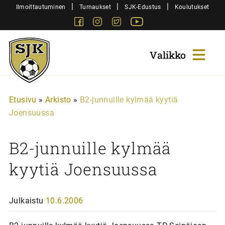
Siirry
|
|
|
Ilmoittautuminen
Turnaukset
SJK-Edustus
Koulutukset
sisältöön
Facebook
Instagram
Twitter
Youtube
Sjk-
Juniorit
Etusivu
»
Arkisto
»
B2-junnuille kylmää kyytiä
Joensuussa
B2-junnuille kylmää
kyytiä Joensuussa
Julkaistu
10.6.2006