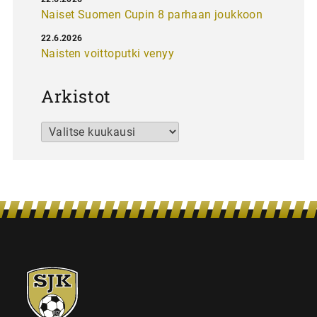
Naiset Suomen Cupin 8 parhaan joukkoon
22.6.2026
Naisten voittoputki venyy
Arkistot
Arkistot
SJK-
juniorit