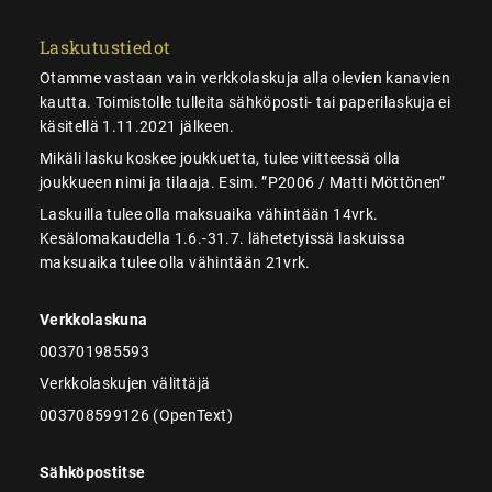
Laskutustiedot
Otamme vastaan vain verkkolaskuja alla olevien kanavien
kautta. Toimistolle tulleita sähköposti- tai paperilaskuja ei
käsitellä 1.11.2021 jälkeen.
Mikäli lasku koskee joukkuetta, tulee viitteessä olla
joukkueen nimi ja tilaaja. Esim. ”P2006 / Matti Möttönen”
Laskuilla tulee olla maksuaika vähintään 14vrk.
Kesälomakaudella 1.6.-31.7. lähetetyissä laskuissa
maksuaika tulee olla vähintään 21vrk.
Verkkolaskuna
003701985593
Verkkolaskujen välittäjä
003708599126 (OpenText)
Sähköpostitse