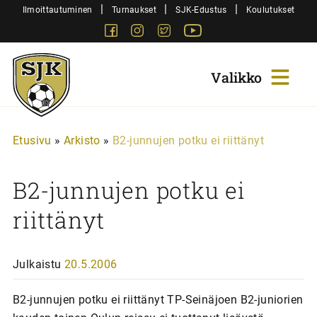
Siirry
|
|
|
Ilmoittautuminen
Turnaukset
SJK-Edustus
Koulutukset
sisältöön
Facebook
Instagram
Twitter
Youtube
Sjk-
Juniorit
Etusivu
»
Arkisto
»
B2-junnujen potku ei riittänyt
B2-junnujen potku ei
riittänyt
Julkaistu
20.5.2006
B2-junnujen potku ei riittänyt TP-Seinäjoen B2-juniorien