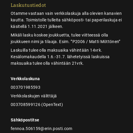
Laskutustiedot
Otamme vastaan vain verkkolaskuja alla olevien kanavien
kautta. Toimistolle tulleita sähköposti- tai paperilaskuja ei
käsitellä 1.11.2021 jälkeen.
Mikäli lasku koskee joukkuetta, tulee viitteessä olla
joukkueen nimi ja tilaaja. Esim. ”P2006 / Matti Möttönen”
Laskuilla tulee olla maksuaika vähintään 14vrk.
Kesälomakaudella 1.6.-31.7. lähetetyissä laskuissa
maksuaika tulee olla vähintään 21vrk.
Verkkolaskuna
003701985593
Verkkolaskujen välittäjä
003708599126 (OpenText)
Sähköpostitse
fennoa.506159@erin.posti.com