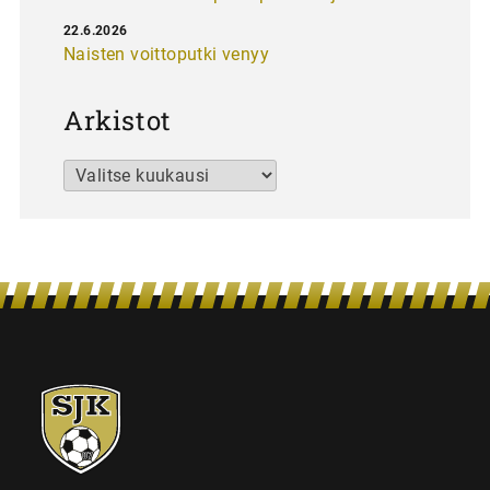
22.6.2026
Naisten voittoputki venyy
Arkistot
Arkistot
SJK-
juniorit