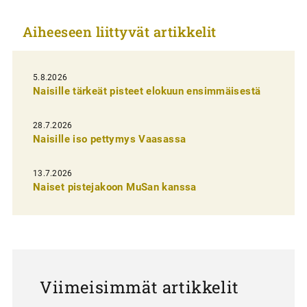
k
Aiheeseen liittyvät artikkelit
k
e
l
5.8.2026
Naisille tärkeät pisteet elokuun ensimmäisestä
i
e
28.7.2026
n
Naisille iso pettymys Vaasassa
s
13.7.2026
e
Naiset pistejakoon MuSan kanssa
l
a
u
s
Viimeisimmät artikkelit