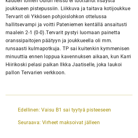
kauden toinen Oulun reissu ei tuottanut lisäystä
joukkueen pistepussiin. Liikkuva ja taitava kotijoukkue
Tervarit oli Ykkösen pohjoislohkon ottelussa
hallitsevampi ja voitti Pateniemen kentällä ansaitusti
maalein 2-1 (0-0).Tervarit pystyi luomaan painetta
oranssipaitojen päätyyn ja joukkueella oli mm.
runsaasti kulmapotkuja. TP sai kuitenkin kymmenisen
minuuttia ennen loppua kavennuksen aikaan, kun Karri
Hiirikoski pelasi paikan Ilkka Jaatiselle, joka laukoi
pallon Tervarien verkkoon.
A
Edellinen:
Vaisu B1 sai tyytyä pisteeseen
r
Seuraava:
Virheet maksoivat jälleen
t
i