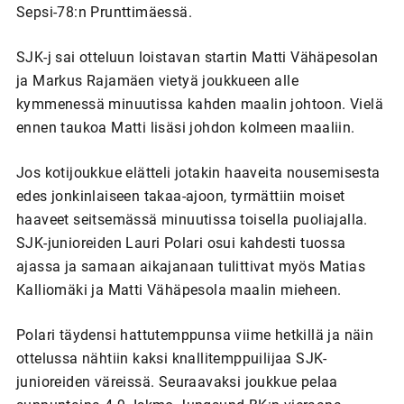
Sepsi-78:n Prunttimäessä.
SJK-j sai otteluun loistavan startin Matti Vähäpesolan
ja Markus Rajamäen vietyä joukkueen alle
kymmenessä minuutissa kahden maalin johtoon. Vielä
ennen taukoa Matti lisäsi johdon kolmeen maaliin.
Jos kotijoukkue elätteli jotakin haaveita nousemisesta
edes jonkinlaiseen takaa-ajoon, tyrmättiin moiset
haaveet seitsemässä minuutissa toisella puoliajalla.
SJK-junioreiden Lauri Polari osui kahdesti tuossa
ajassa ja samaan aikajanaan tulittivat myös Matias
Kalliomäki ja Matti Vähäpesola maalin mieheen.
Polari täydensi hattutemppunsa viime hetkillä ja näin
ottelussa nähtiin kaksi knallitemppuilijaa SJK-
junioreiden väreissä. Seuraavaksi joukkue pelaa