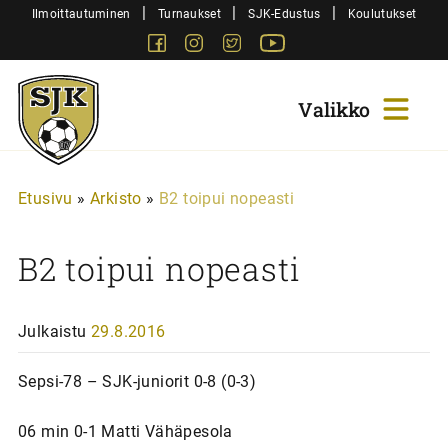
Siirry
|
|
|
Ilmoittautuminen
Turnaukset
SJK-Edustus
Koulutukset
sisältöön
Facebook
Instagram
Twitter
Youtube
Sjk-
Juniorit
Etusivu
»
Arkisto
»
B2 toipui nopeasti
B2 toipui nopeasti
Julkaistu
29.8.2016
Sepsi-78 – SJK-juniorit 0-8 (0-3)
06 min 0-1 Matti Vähäpesola