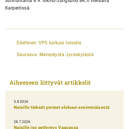
sunnuntaina 4.9. Iskmo-Jungsund BK:n vieraana
Karperössä.
A
Edellinen:
VPS karkasi toisella
r
Seuraava:
Menestystä Jyväskylästä
t
i
k
Aiheeseen liittyvät artikkelit
k
e
l
5.8.2026
Naisille tärkeät pisteet elokuun ensimmäisestä
i
e
28.7.2026
n
Naisille iso pettymys Vaasassa