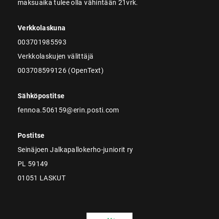
maksuaika tulee olla vähintään 21vrk.
Verkkolaskuna
003701985593
Verkkolaskujen välittäjä
003708599126 (OpenText)
Sähköpostitse
fennoa.506159@erin.posti.com
Postitse
Seinäjoen Jalkapallokerho-juniorit ry
PL 59149
01051 LASKUT