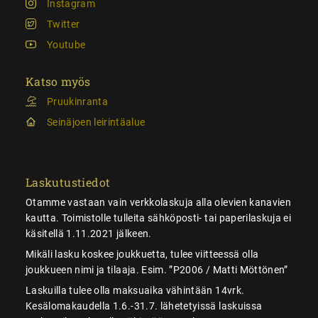
Instagram
Twitter
Youtube
Katso myös
Pruukinranta
Seinäjoen leirintäalue
Laskutustiedot
Otamme vastaan vain verkkolaskuja alla olevien kanavien
kautta. Toimistolle tulleita sähköposti- tai paperilaskuja ei
käsitellä 1.11.2021 jälkeen.
Mikäli lasku koskee joukkuetta, tulee viitteessä olla
joukkueen nimi ja tilaaja. Esim. ”P2006 / Matti Möttönen”
Laskuilla tulee olla maksuaika vähintään 14vrk.
Kesälomakaudella 1.6.-31.7. lähetetyissä laskuissa