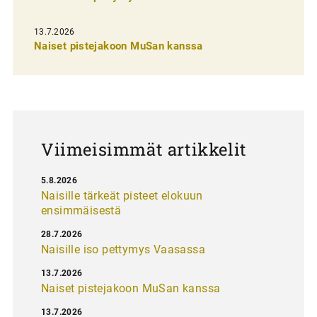
s
13.7.2026
e
Naiset pistejakoon MuSan kanssa
l
a
u
s
Viimeisimmät artikkelit
5.8.2026
Naisille tärkeät pisteet elokuun
ensimmäisestä
28.7.2026
Naisille iso pettymys Vaasassa
13.7.2026
Naiset pistejakoon MuSan kanssa
13.7.2026