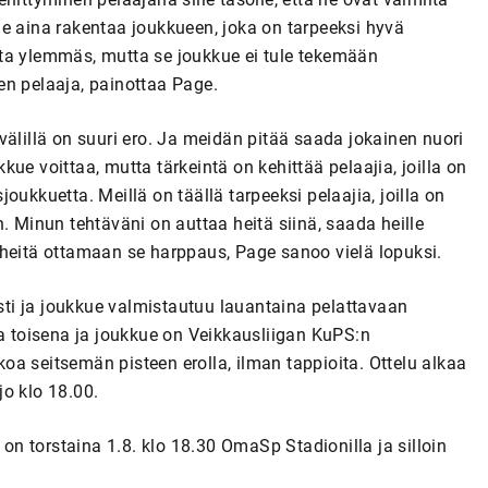
aina rakentaa joukkueen, joka on tarpeeksi hyvä
ta ylemmäs, mutta se joukkue ei tule tekemään
en pelaaja, painottaa Page.
välillä on suuri ero. Ja meidän pitää saada jokainen nuori
ue voittaa, mutta tärkeintä on kehittää pelaajia, joilla on
ukkuetta. Meillä on täällä tarpeeksi pelaajia, joilla on
. Minun tehtäväni on auttaa heitä siinä, saada heille
 heitä ottamaan se harppaus, Page sanoo vielä lopuksi.
ti ja joukkue valmistautuu lauantaina pelattavaan
 toisena ja joukkue on Veikkausliigan KuPS:n
a seitsemän pisteen erolla, ilman tappioita. Ottelu alkaa
o klo 18.00.
n torstaina 1.8. klo 18.30 OmaSp Stadionilla ja silloin