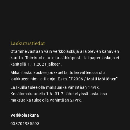
Laskutustiedot
Otamme vastaan vain verkkolaskuja alla olevien kanavien
kautta. Toimistolle tulleita sähköposti- tai paperilaskuja ei
käsitellä 1.11.2021 jälkeen.
Mikäli lasku koskee joukkuetta, tulee viitteessä olla
joukkueen nimi ja tilaaja. Esim. ”P2006 / Matti Möttönen”
Laskuilla tulee olla maksuaika vähintään 14vrk.
Kesälomakaudella 1.6.-31.7. lähetetyissä laskuissa
maksuaika tulee olla vähintään 21vrk.
Verkkolaskuna
003701985593