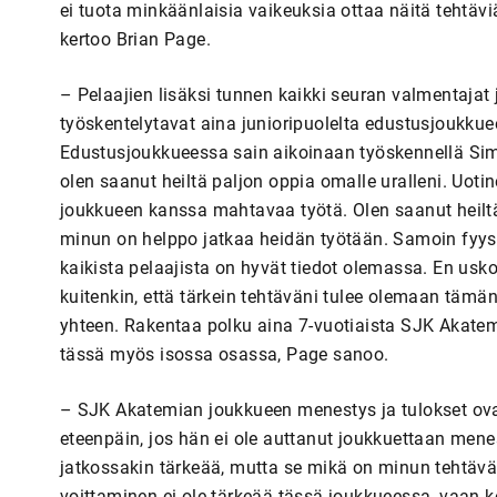
ei tuota minkäänlaisia vaikeuksia ottaa näitä tehtävi
kertoo Brian Page.
– Pelaajien lisäksi tunnen kaikki seuran valmentajat
työskentelytavat aina junioripuolelta edustusjoukku
Edustusjoukkueessa sain aikoinaan työskennellä Sim
olen saanut heiltä paljon oppia omalle uralleni. Uo
joukkueen kanssa mahtavaa työtä. Olen saanut heiltä 
minun on helppo jatkaa heidän työtään. Samoin fyysi
kaikista pelaajista on hyvät tiedot olemassa. En usko,
kuitenkin, että tärkein tehtäväni tulee olemaan tämä
yhteen. Rakentaa polku aina 7-vuotiaista SJK Akatem
tässä myös isossa osassa, Page sanoo.
– SJK Akatemian joukkueen menestys ja tulokset ovat 
eteenpäin, jos hän ei ole auttanut joukkuettaan menes
jatkossakin tärkeää, mutta se mikä on minun tehtäv
voittaminen ei ole tärkeää tässä joukkueessa, vaan ke