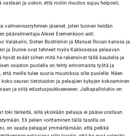
ä vastaan ja uskon, että roolin muutos sujuu helposti,
 ja valmennusryhmien jäsenet, joten tunnen heidän
een päävalmentaja Alexei Eremenkoon asti.
o Valakarin, Sixten Boströmin ja Manuel Rocan kanssa ja
tinen ja Dunne ovat tehneet myös Kakkosessa pelaavan
hyvät eväät siihen mitä he rakensivat tällä kaudella ja
sen osaston puolella on tehty erinomaista työtä ja
 että meille tulee suuria muutoksia sille puolelle. Näen
n koko seuran tietotaidon ja pelaajien kykyjen kokoaminen
iaan ja siitä edustusjoukkueeseen. Jalkapallolukio on
toki tärkeitä, sillä yksikään pelaaja ei pääse urallaan
tymään. Eli pelien voittaminen tällä tasolla on
äni, on saada pelaajat ymmärtämään, että pelkkä
hittyminen pelaajana sille tasolle, että he ovat valmiita