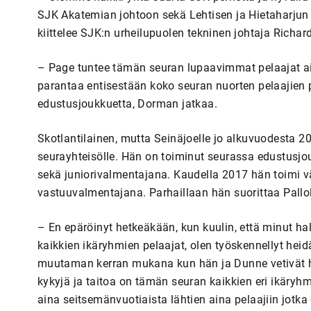
SJK Akatemian johtoon sekä Lehtisen ja Hietaharjun 
kiittelee SJK:n urheilupuolen tekninen johtaja Richa
– Page tuntee tämän seuran lupaavimmat pelaajat aiv
parantaa entisestään koko seuran nuorten pelaajien 
edustusjoukkuetta, Dorman jatkaa.
Skotlantilainen, mutta Seinäjoelle jo alkuvuodesta 2
seurayhteisölle. Hän on toiminut seurassa edustu
sekä juniorivalmentajana. Kaudella 2017 hän toimi v
vastuuvalmentajana. Parhaillaan hän suorittaa Pallo
– En epäröinyt hetkeäkään, kun kuulin, että minut 
kaikkien ikäryhmien pelaajat, olen työskennellyt heid
muutaman kerran mukana kun hän ja Dunne vetivät har
kykyjä ja taitoa on tämän seuran kaikkien eri ikäryh
aina seitsemänvuotiaista lähtien aina pelaajiin jot