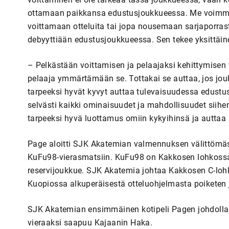
ottamaan paikkansa edustusjoukkueessa. Me voimme 
voittamaan otteluita tai jopa nousemaan sarjaporras
debyyttiään edustusjoukkueessa. Sen tekee yksittäin
– Pelkästään voittamisen ja pelaajaksi kehittymisen 
pelaaja ymmärtämään se. Tottakai se auttaa, jos joukk
tarpeeksi hyvät kyvyt auttaa tulevaisuudessa edustusjo
selvästi kaikki ominaisuudet ja mahdollisuudet siihen
tarpeeksi hyvä luottamus omiin kykyihinsä ja auttaa
Page aloitti SJK Akatemian valmennuksen välittömäs
KuFu98-vierasmatsiin. KuFu98 on Kakkosen lohkossa
reservijoukkue. SJK Akatemia johtaa Kakkosen C-lohko
Kuopiossa alkuperäisestä otteluohjelmasta poiketen j
SJK Akatemian ensimmäinen kotipeli Pagen johdolla o
vieraaksi saapuu Kajaanin Haka.