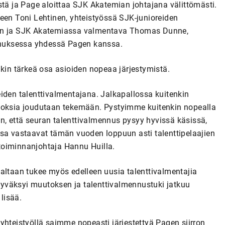
stä ja Page aloittaa SJK Akatemian johtajana välittömästi.
een Toni Lehtinen, yhteistyössä SJK-junioreiden
nen ja SJK Akatemiassa valmentava Thomas Dunne,
nuksessa yhdessä Pagen kanssa.
nkin tärkeä osa asioiden nopeaa järjestymistä.
iden talenttivalmentajana. Jalkapallossa kuitenkin
utoksia joudutaan tekemään. Pystyimme kuitenkin nopealla
, että seuran talenttivalmennus pysyy hyvissä käsissä,
ssa vastaavat tämän vuoden loppuun asti talenttipelaajien
toiminnanjohtaja Hannu Huilla.
altaan tukee myös edelleen uusia talenttivalmentajia
 hyväksyi muutoksen ja talenttivalmennustuki jatkuu
lisää.
yhteistyöllä saimme nopeasti järjestettyä Pagen siirron