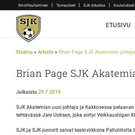
Siirry
|
|
|
Ilmoittautuminen
Turnaukset
SJK-Edustus
Koulutukset
sisältöön
Sjk-
ETUSIVU
Juniorit
Etusivu
»
Arkisto
»
Brian Page SJK Akatemian johtaj
Brian Page SJK Akatemia
Julkaistu
25.7.2019
SJK Akatemian uusi johtaja ja Kakkosessa pelaavan
tehtävässä Jani Uotisen, joka siirtyi Veikkausliigan
SJK ja SJK-juniorit saivat keskiviikkona Palloliitolt