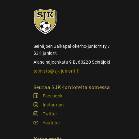
e
SJK-
l
juniorit
a
u
s
Seinäjoen Jalkapallokerho-juniorit ry /
SJK-juniorit
Alaseinäjoenkatu 9 B, 60220 Seinäjoki
toimisto@sjk-juniorit.fi
Seuraa SJK-junioreita somessa
Facebook
Instagram
Twitter
Youtube
Katso myös