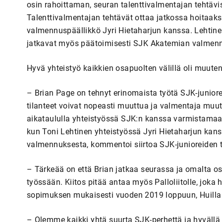
osin rahoittaman, seuran talenttivalmentajan tehtävi
Talenttivalmentajan tehtävät ottaa jatkossa hoitaaks
valmennuspäällikkö Jyri Hietaharjun kanssa. Lehti
jatkavat myös päätoimisesti SJK Akatemian valmen
Hyvä yhteistyö kaikkien osapuolten välillä oli muute
– Brian Page on tehnyt erinomaista työtä SJK-juniore
tilanteet voivat nopeasti muuttua ja valmentaja mu
aikataululla yhteistyössä SJK:n kanssa varmistamaan
kun Toni Lehtinen yhteistyössä Jyri Hietaharjun kan
valmennuksesta, kommentoi siirtoa SJK-junioreiden 
– Tärkeää on että Brian jatkaa seurassa ja omalta os
työssään. Kiitos pitää antaa myös Palloliitolle, joka
sopimuksen mukaisesti vuoden 2019 loppuun, Huilla 
– Olemme kaikki yhtä suurta SJK-perhettä ja hyvällä 