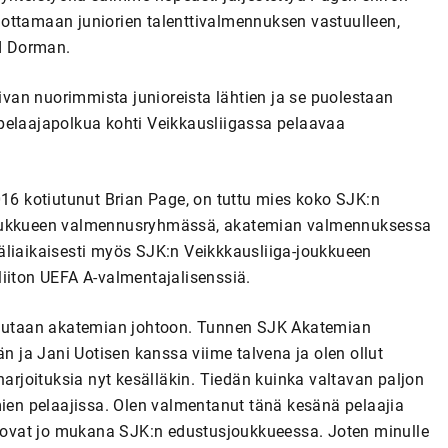
ottamaan juniorien talenttivalmennuksen vastuulleen,
rd Dorman.
an nuorimmista junioreista lähtien ja se puolestaan
pelaajapolkua kohti Veikkausliigassa pelaavaa
016 kotiutunut Brian Page, on tuttu mies koko SJK:n
sjoukkueen valmennusryhmässä, akatemian valmennuksessa
äliaikaisesti myös SJK:n Veikkkausliiga-joukkueen
liiton UEFA A-valmentajalisenssiä.
halutaan akatemian johtoon. Tunnen SJK Akatemian
än ja Jani Uotisen kanssa viime talvena ja olen ollut
joituksia nyt kesälläkin. Tiedän kuinka valtavan paljon
mien pelaajissa. Olen valmentanut tänä kesänä pelaajia
ka ovat jo mukana SJK:n edustusjoukkueessa. Joten minulle