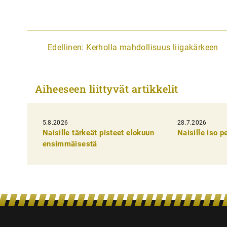
A
Edellinen:
Kerholla mahdollisuus liigakärkeen
r
t
Aiheeseen liittyvät artikkelit
i
k
5.8.2026
k
28.7.2026
Naisille tärkeät pisteet elokuun
Naisille iso 
e
ensimmäisestä
l
i
e
n
s