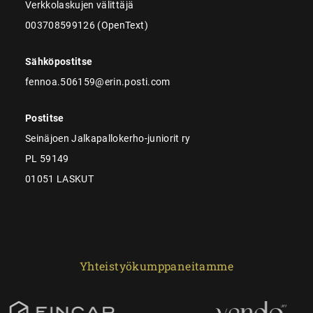
Verkkolaskujen välittäjä
003708599126 (OpenText)
Sähköpostitse
fennoa.506159@erin.posti.com
Postitse
Seinäjoen Jalkapallokerho-juniorit ry
PL 59149
01051 LASKUT
Yhteistyökumppaneitamme