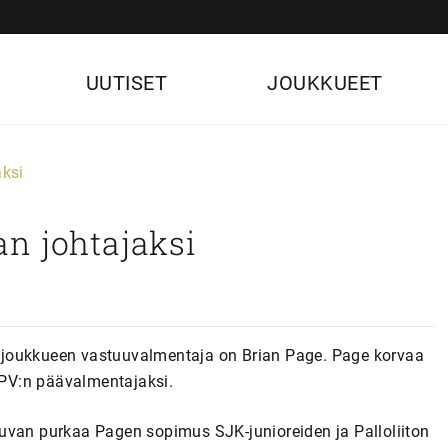
UUTISET
JOUKKUEET
aksi
n johtajaksi
 joukkueen vastuuvalmentaja on Brian Page. Page korvaa
 KPV:n päävalmentajaksi.
a luvan purkaa Pagen sopimus SJK-junioreiden ja Palloliiton