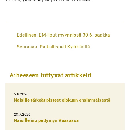
A
Edellinen:
EM-liput myynnissä 30.6. saakka
r
Seuraava:
Paikallispeli Kyrkkärillä
t
i
k
Aiheeseen liittyvät artikkelit
k
e
l
5.8.2026
Naisille tärkeät pisteet elokuun ensimmäisestä
i
e
28.7.2026
n
Naisille iso pettymys Vaasassa
s