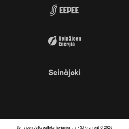
Seinäjoen Jalkapallokerho-juniorit ry / SJK-juniorit © 2026