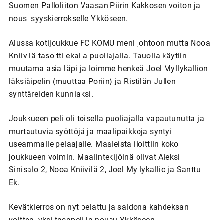
Suomen Palloliiton Vaasan Piirin Kakkosen voiton ja
nousi syyskierrokselle Ykköseen.
Alussa kotijoukkue FC KOMU meni johtoon mutta Nooa
Kniivilä tasoitti ekalla puoliajalla. Tauolla käytiin
muutama asia läpi ja loimme henkeä Joel Myllykallion
läksiäipelin (muuttaa Poriin) ja Ristilän Jullen
synttäreiden kunniaksi.
Joukkueen peli oli toisella puoliajalla vapautunutta ja
murtautuvia syöttöjä ja maalipaikkoja syntyi
useammalle pelaajalle. Maaleista iloittiin koko
joukkueen voimin. Maalintekijöinä olivat Aleksi
Sinisalo 2, Nooa Kniivilä 2, Joel Myllykallio ja Santtu
Ek.
Kevätkierros on nyt pelattu ja saldona kahdeksan
voittoa, yksi tasapeli ja nousu Ykköseen.