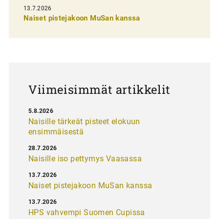
13.7.2026
e
Naiset pistejakoon MuSan kanssa
l
a
u
s
Viimeisimmät artikkelit
5.8.2026
Naisille tärkeät pisteet elokuun
ensimmäisestä
28.7.2026
Naisille iso pettymys Vaasassa
13.7.2026
Naiset pistejakoon MuSan kanssa
13.7.2026
HPS vahvempi Suomen Cupissa