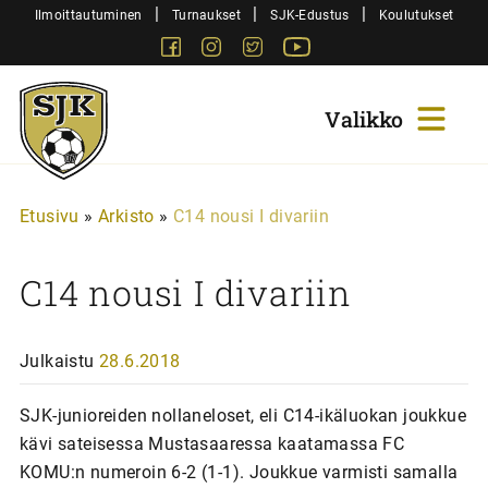
Siirry
|
|
|
Ilmoittautuminen
Turnaukset
SJK-Edustus
Koulutukset
sisältöön
Facebook
Instagram
Twitter
Youtube
Sjk-
Juniorit
Etusivu
»
Arkisto
»
C14 nousi I divariin
C14 nousi I divariin
Julkaistu
28.6.2018
SJK-junioreiden nollaneloset, eli C14-ikäluokan joukkue
kävi sateisessa Mustasaaressa kaatamassa FC
KOMU:n numeroin 6-2 (1-1). Joukkue varmisti samalla