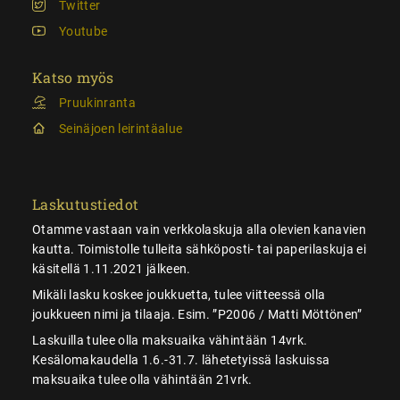
Twitter
Youtube
Katso myös
Pruukinranta
Seinäjoen leirintäalue
Laskutustiedot
Otamme vastaan vain verkkolaskuja alla olevien kanavien
kautta. Toimistolle tulleita sähköposti- tai paperilaskuja ei
käsitellä 1.11.2021 jälkeen.
Mikäli lasku koskee joukkuetta, tulee viitteessä olla
joukkueen nimi ja tilaaja. Esim. ”P2006 / Matti Möttönen”
Laskuilla tulee olla maksuaika vähintään 14vrk.
Kesälomakaudella 1.6.-31.7. lähetetyissä laskuissa
maksuaika tulee olla vähintään 21vrk.