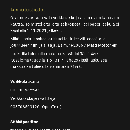
Laskutustiedot
Otamme vastaan vain verkkolaskuja alla olevien kanavien
kautta. Toimistolle tulleita sähköposti- tai paperilaskuja ei
käsitellä 1.11.2021 jälkeen.
Mikäli lasku koskee joukkuetta, tulee viitteessä olla
joukkueen nimi ja tilaaja. Esim. ”P2006 / Matti Möttönen”
Laskuilla tulee olla maksuaika vähintään 14vrk.
Kesälomakaudella 1.6.-31.7. lähetetyissä laskuissa
maksuaika tulee olla vähintään 21vrk.
Verkkolaskuna
003701985593
Verkkolaskujen välittäjä
003708599126 (OpenText)
Sähköpostitse