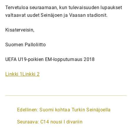
Tervetuloa seuraamaan, kun tulevaisuuden lupaukset
valtaavat uudet Seinäjoen ja Vaasan stadionit.
Kisaterveisin,
Suomen Palloliitto
UEFA U19-poikien EM-lopputurnaus 2018
Linkki 1
Linkki 2
A
Edellinen:
Suomi kohtaa Turkin Seinäjoella
r
Seuraava:
C14 nousi I divariin
t