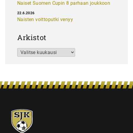
Naiset Suomen Cupin 8 parhaan joukkoon
22.6.2026
Naisten voittoputki venyy
Arkistot
Arkistot
SJK-
juniorit