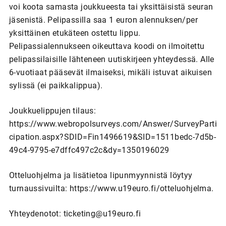
voi koota samasta joukkueesta tai yksittäisistä seuran
jäsenistä. Pelipassilla saa 1 euron alennuksen/per
yksittäinen etukäteen ostettu lippu.
Pelipassialennukseen oikeuttava koodi on ilmoitettu
pelipassilaisille lähteneen uutiskirjeen yhteydessä. Alle
6-vuotiaat pääsevät ilmaiseksi, mikäli istuvat aikuisen
sylissä (ei paikkalippua).
Joukkuelippujen tilaus:
https://www.webropolsurveys.com/Answer/SurveyParti
cipation.aspx?SDID=Fin1496619&SID=1511bedc-7d5b-
49c4-9795-e7dffc497c2c&dy=1350196029
Otteluohjelma ja lisätietoa lipunmyynnistä löytyy
turnaussivuilta: https://www.u19euro.fi/otteluohjelma.
Yhteydenotot: ticketing@u19euro.fi