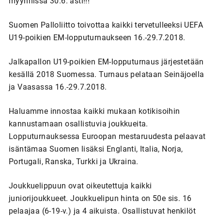
myynnissä 30.6. asti!!!
Suomen Palloliitto toivottaa kaikki tervetulleeksi UEFA
U19-poikien EM-lopputurnaukseen 16.-29.7.2018.
Jalkapallon U19-poikien EM-lopputurnaus järjestetään
kesällä 2018 Suomessa. Turnaus pelataan Seinäjoella
ja Vaasassa 16.-29.7.2018.
Haluamme innostaa kaikki mukaan kotikisoihin
kannustamaan osallistuvia joukkueita.
Lopputurnauksessa Euroopan mestaruudesta pelaavat
isäntämaa Suomen lisäksi Englanti, Italia, Norja,
Portugali, Ranska, Turkki ja Ukraina.
Joukkuelippuun ovat oikeutettuja kaikki
juniorijoukkueet. Joukkuelipun hinta on 50e sis. 16
pelaajaa (6-19-v.) ja 4 aikuista. Osallistuvat henkilöt