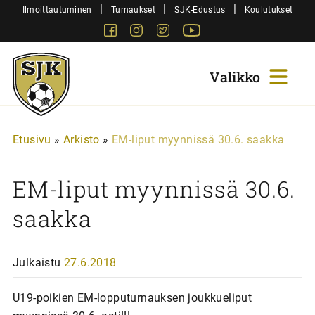
Siirry
|
|
|
Ilmoittautuminen
Turnaukset
SJK-Edustus
Koulutukset
sisältöön
Facebook
Instagram
Twitter
Youtube
Sjk-
Juniorit
Etusivu
»
Arkisto
»
EM-liput myynnissä 30.6. saakka
EM-liput myynnissä 30.6.
saakka
Julkaistu
27.6.2018
U19-poikien EM-lopputurnauksen joukkueliput