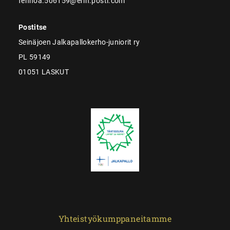
fennoa.506159@erin.posti.com
Postitse
Seinäjoen Jalkapallokerho-juniorit ry
PL 59149
01051 LASKUT
Yhteistyökumppaneitamme