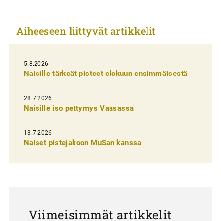
i
k
Aiheeseen liittyvät artikkelit
k
e
l
5.8.2026
Naisille tärkeät pisteet elokuun ensimmäisestä
i
e
28.7.2026
n
Naisille iso pettymys Vaasassa
s
13.7.2026
e
Naiset pistejakoon MuSan kanssa
l
a
u
s
Viimeisimmät artikkelit