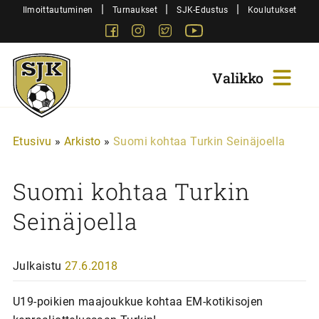
Siirry
|
|
|
Ilmoittautuminen
Turnaukset
SJK-Edustus
Koulutukset
sisältöön
Facebook
Instagram
Twitter
Youtube
Sjk-
Juniorit
Etusivu
»
Arkisto
»
Suomi kohtaa Turkin Seinäjoella
Suomi kohtaa Turkin
Seinäjoella
Julkaistu
27.6.2018
U19-poikien maajoukkue kohtaa EM-kotikisojen