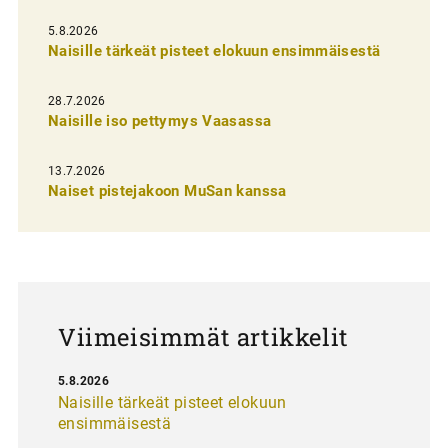
l
5.8.2026
Naisille tärkeät pisteet elokuun ensimmäisestä
i
e
28.7.2026
n
Naisille iso pettymys Vaasassa
s
13.7.2026
e
Naiset pistejakoon MuSan kanssa
l
a
u
s
Viimeisimmät artikkelit
5.8.2026
Naisille tärkeät pisteet elokuun
ensimmäisestä