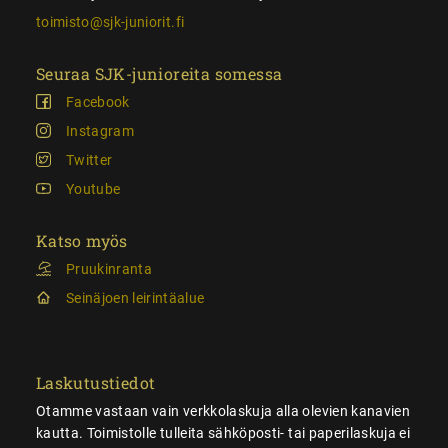
toimisto@sjk-juniorit.fi
Seuraa SJK-junioreita somessa
Facebook
Instagram
Twitter
Youtube
Katso myös
Pruukinranta
Seinäjoen leirintäalue
Laskutustiedot
Otamme vastaan vain verkkolaskuja alla olevien kanavien
kautta. Toimistolle tulleita sähköposti- tai paperilaskuja ei