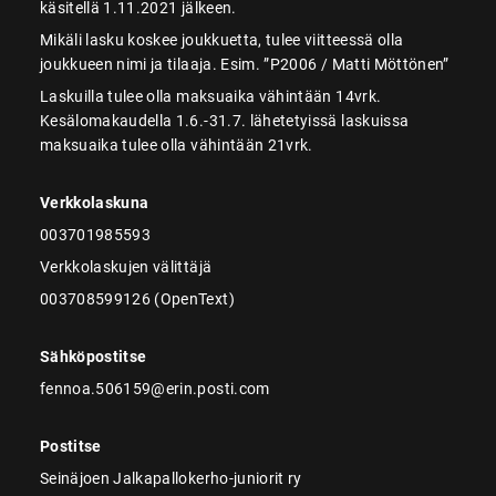
käsitellä 1.11.2021 jälkeen.
Mikäli lasku koskee joukkuetta, tulee viitteessä olla
joukkueen nimi ja tilaaja. Esim. ”P2006 / Matti Möttönen”
Laskuilla tulee olla maksuaika vähintään 14vrk.
Kesälomakaudella 1.6.-31.7. lähetetyissä laskuissa
maksuaika tulee olla vähintään 21vrk.
Verkkolaskuna
003701985593
Verkkolaskujen välittäjä
003708599126 (OpenText)
Sähköpostitse
fennoa.506159@erin.posti.com
Postitse
Seinäjoen Jalkapallokerho-juniorit ry