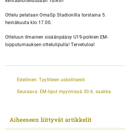
kenraaliottelussaan Turkin!
Ottelu pelataan OmaSp Stadionilla torstaina 5.
heinäkuuta klo 17.00.
Otteluun ilmainen sisäänpääsy U19-poikien EM-
lopputurnauksen ottelulipulla! Tervetuloa!
A
Edellinen:
Tyylilleen uskollisesti
r
Seuraava:
EM-liput myynnissä 30.6. saakka
t
i
k
Aiheeseen liittyvät artikkelit
k
e