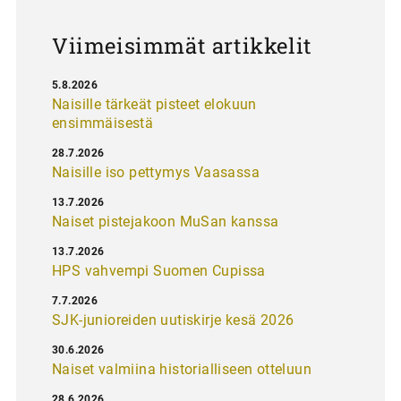
s
Viimeisimmät artikkelit
5.8.2026
Naisille tärkeät pisteet elokuun
ensimmäisestä
28.7.2026
Naisille iso pettymys Vaasassa
13.7.2026
Naiset pistejakoon MuSan kanssa
13.7.2026
HPS vahvempi Suomen Cupissa
7.7.2026
SJK-junioreiden uutiskirje kesä 2026
30.6.2026
Naiset valmiina historialliseen otteluun
28.6.2026