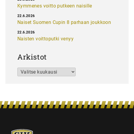
Kymmenes voitto putkeen naisille
22.6.2026
Naiset Suomen Cupin 8 parhaan joukkoon
22.6.2026
Naisten voittoputki venyy
Arkistot
Arkistot
SJK-