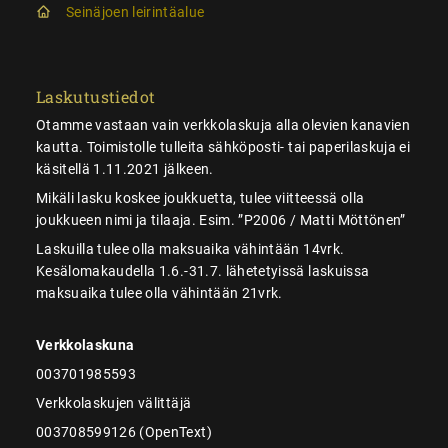
Seinäjoen leirintäalue
Laskutustiedot
Otamme vastaan vain verkkolaskuja alla olevien kanavien
kautta. Toimistolle tulleita sähköposti- tai paperilaskuja ei
käsitellä 1.11.2021 jälkeen.
Mikäli lasku koskee joukkuetta, tulee viitteessä olla
joukkueen nimi ja tilaaja. Esim. ”P2006 / Matti Möttönen”
Laskuilla tulee olla maksuaika vähintään 14vrk.
Kesälomakaudella 1.6.-31.7. lähetetyissä laskuissa
maksuaika tulee olla vähintään 21vrk.
Verkkolaskuna
003701985593
Verkkolaskujen välittäjä
003708599126 (OpenText)