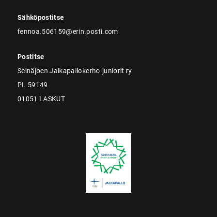
Sähköpostitse
fennoa.506159@erin.posti.com
Postitse
Seinäjoen Jalkapallokerho-juniorit ry
PL 59149
01051 LASKUT