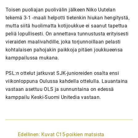
Toisen puoliajan puolivälin jälkeen Niko Uutelan
tekemä 3-1 -maali helpotti tietenkin hiukan hengitystä,
mutta siitä huolimatta kotijoukkue ei saanut tapettua
peliä lopullisesti. On annettava tunnustusta erityisesti
vieraiden maalivahdille, joka torjunnoillaan pelasti
kohtalaisen pahojakin paikkoja pitäen joukkueensa
kamppailussa mukana.
PSL:n ottelut jatkuvat SJK-junioreiden osalta ensi
viikonloppuna Oulussa kahdella ottelulla. Lauantaina
vastaan asettuu OLS ja sunnuntaina on edessä
kamppailu Keski-Suomi Unitedia vastaan.
A
Edellinen:
Kuvat C15-poikien matsista