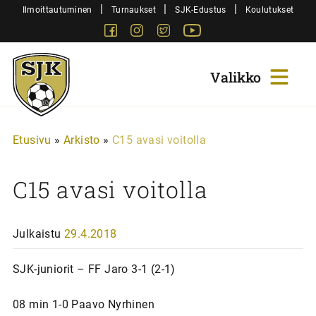
Siirry
|
|
|
Ilmoittautuminen
Turnaukset
SJK-Edustus
Koulutukset
sisältöön
Facebook
Instagram
Twitter
Youtube
Sjk-
Juniorit
Etusivu
»
Arkisto
»
C15 avasi voitolla
C15 avasi voitolla
Julkaistu
29.4.2018
SJK-juniorit – FF Jaro 3-1 (2-1)
08 min 1-0 Paavo Nyrhinen