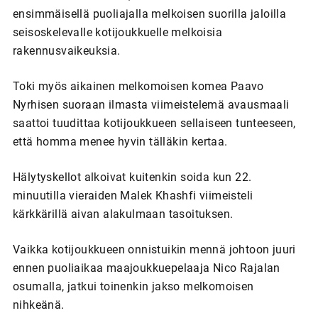
ensimmäisellä puoliajalla melkoisen suorilla jaloilla
seisoskelevalle kotijoukkuelle melkoisia
rakennusvaikeuksia.
Toki myös aikainen melkomoisen komea Paavo
Nyrhisen suoraan ilmasta viimeistelemä avausmaali
saattoi tuudittaa kotijoukkueen sellaiseen tunteeseen,
että homma menee hyvin tälläkin kertaa.
Hälytyskellot alkoivat kuitenkin soida kun 22.
minuutilla vieraiden Malek Khashfi viimeisteli
kärkkärillä aivan alakulmaan tasoituksen.
Vaikka kotijoukkueen onnistuikin mennä johtoon juuri
ennen puoliaikaa maajoukkuepelaaja Nico Rajalan
osumalla, jatkui toinenkin jakso melkomoisen
nihkeänä.