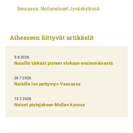
r
Seuraava:
Nollaneloset Jyväskylässä
t
i
k
Aiheeseen liittyvät artikkelit
k
e
l
5.8.2026
Naisille tärkeät pisteet elokuun ensimmäisestä
i
e
28.7.2026
n
Naisille iso pettymys Vaasassa
s
13.7.2026
e
Naiset pistejakoon MuSan kanssa
l
a
u