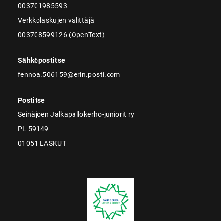
003701985593
Verkkolaskujen välittäjä
003708599126 (OpenText)
Sähköpostitse
fennoa.506159@erin.posti.com
Postitse
Seinäjoen Jalkapallokerho-juniorit ry
PL 59149
01051 LASKUT