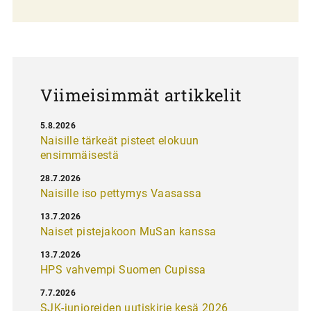
l
a
u
s
Viimeisimmät artikkelit
5.8.2026
Naisille tärkeät pisteet elokuun
ensimmäisestä
28.7.2026
Naisille iso pettymys Vaasassa
13.7.2026
Naiset pistejakoon MuSan kanssa
13.7.2026
HPS vahvempi Suomen Cupissa
7.7.2026
SJK-junioreiden uutiskirje kesä 2026