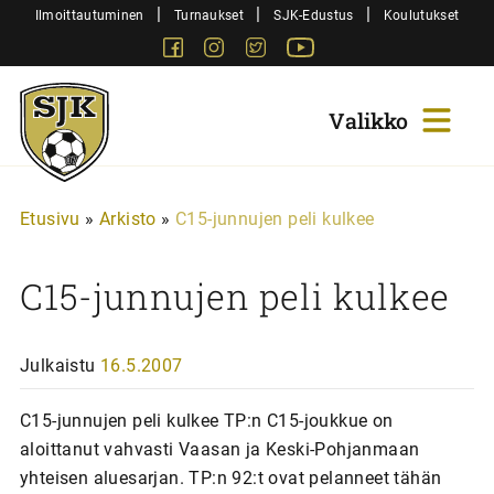
Siirry
|
|
|
Ilmoittautuminen
Turnaukset
SJK-Edustus
Koulutukset
sisältöön
Facebook
Instagram
Twitter
Youtube
Sjk-
Juniorit
Etusivu
»
Arkisto
»
C15-junnujen peli kulkee
C15-junnujen peli kulkee
Julkaistu
16.5.2007
C15-junnujen peli kulkee TP:n C15-joukkue on
aloittanut vahvasti Vaasan ja Keski-Pohjanmaan
yhteisen aluesarjan. TP:n 92:t ovat pelanneet tähän