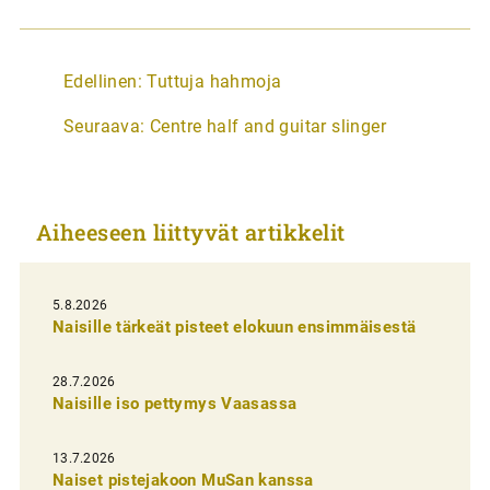
A
Edellinen:
Tuttuja hahmoja
r
Seuraava:
Centre half and guitar slinger
t
i
k
Aiheeseen liittyvät artikkelit
k
e
l
5.8.2026
Naisille tärkeät pisteet elokuun ensimmäisestä
i
e
28.7.2026
n
Naisille iso pettymys Vaasassa
s
13.7.2026
e
Naiset pistejakoon MuSan kanssa