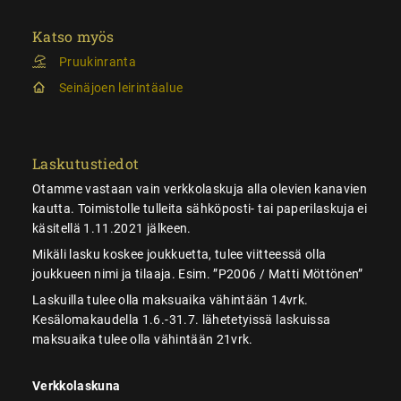
Katso myös
Pruukinranta
Seinäjoen leirintäalue
Laskutustiedot
Otamme vastaan vain verkkolaskuja alla olevien kanavien
kautta. Toimistolle tulleita sähköposti- tai paperilaskuja ei
käsitellä 1.11.2021 jälkeen.
Mikäli lasku koskee joukkuetta, tulee viitteessä olla
joukkueen nimi ja tilaaja. Esim. ”P2006 / Matti Möttönen”
Laskuilla tulee olla maksuaika vähintään 14vrk.
Kesälomakaudella 1.6.-31.7. lähetetyissä laskuissa
maksuaika tulee olla vähintään 21vrk.
Verkkolaskuna