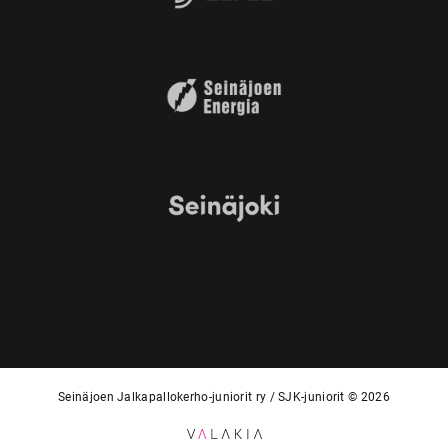
Seinäjoen Jalkapallokerho-juniorit ry / SJK-juniorit © 2026