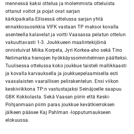
mennessä kaksi ottelua ja molemmista otteluista
ottanut voitot ja pojat ovat sarjan
kärkipaikalla.Eilisessä ottelussa sarjan yhtä
ennakkosuosikkia VIFK vastaan TP maksoi kovalla
asenteella kalavelat ja voitti Vaasassa pelatun ottelun
vakuuttavasti 1-3. Joukkueen maalintekijöinä
onnistuivat Miika Korpela, Jyri Korkea-aho sekä Tino
Nelimarkka hienojen hyökkäyssommitelmien päätteksi.
Tuulisessa ottelussa koko joukkue taisteli mallikkaasti
ja kovalla karvauksella ja joukkuepelaamisella esti
vaasalaisten vaarallisen pelirakentelun. Ensi viikon
keskiviikkona TP:n vastustajaksi Seinäjoelle saapuu
GBK Kokkolasta. Sekä Vaasan piirin että Keski-
Pohjanmaan piirin paras joukkue kevätkierroksen
jälkeen pääsee Kaj Pahlman -lopputurnaukseen
elokuussa.