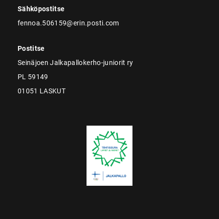
Sähköpostitse
fennoa.506159@erin.posti.com
Postitse
Seinäjoen Jalkapallokerho-juniorit ry
PL 59149
01051 LASKUT