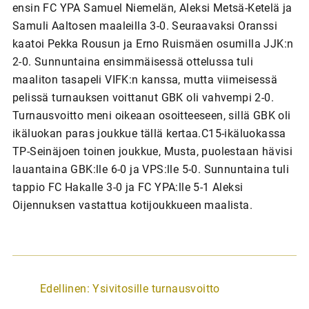
ensin FC YPA Samuel Niemelän, Aleksi Metsä-Ketelä ja
Samuli Aaltosen maaleilla 3-0. Seuraavaksi Oranssi
kaatoi Pekka Rousun ja Erno Ruismäen osumilla JJK:n
2-0. Sunnuntaina ensimmäisessä ottelussa tuli
maaliton tasapeli VIFK:n kanssa, mutta viimeisessä
pelissä turnauksen voittanut GBK oli vahvempi 2-0.
Turnausvoitto meni oikeaan osoitteeseen, sillä GBK oli
ikäluokan paras joukkue tällä kertaa.C15-ikäluokassa
TP-Seinäjoen toinen joukkue, Musta, puolestaan hävisi
lauantaina GBK:lle 6-0 ja VPS:lle 5-0. Sunnuntaina tuli
tappio FC Hakalle 3-0 ja FC YPA:lle 5-1 Aleksi
Oijennuksen vastattua kotijoukkueen maalista.
A
Edellinen:
Ysivitosille turnausvoitto
r