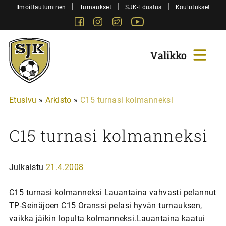
Siirry
|
|
|
Ilmoittautuminen
Turnaukset
SJK-Edustus
Koulutukset
sisältöön
Facebook
Instagram
Twitter
Youtube
Sjk-
Juniorit
Etusivu
»
Arkisto
»
C15 turnasi kolmanneksi
C15 turnasi kolmanneksi
Julkaistu
21.4.2008
C15 turnasi kolmanneksi Lauantaina vahvasti pelannut
TP-Seinäjoen C15 Oranssi pelasi hyvän turnauksen,
vaikka jäikin lopulta kolmanneksi.Lauantaina kaatui