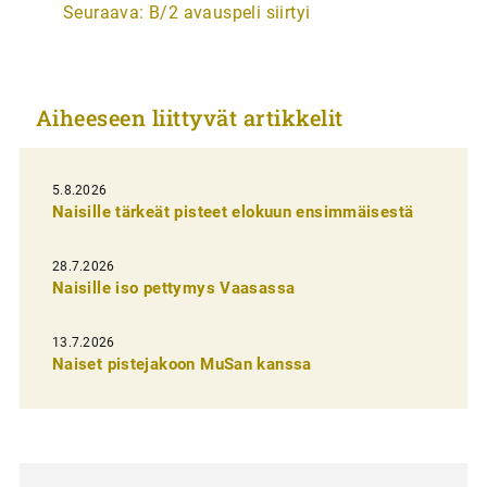
Seuraava:
B/2 avauspeli siirtyi
t
i
k
Aiheeseen liittyvät artikkelit
k
e
l
5.8.2026
Naisille tärkeät pisteet elokuun ensimmäisestä
i
e
28.7.2026
n
Naisille iso pettymys Vaasassa
s
13.7.2026
e
Naiset pistejakoon MuSan kanssa
l
a
u