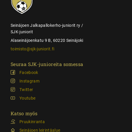
juniorit
Seinäjoen Jalkapallokerho-juniorit ry /
SJK-juniorit
Alaseinäjoenkatu 9 B, 60220 Seinäjoki
toimisto@sjk-juniorit.fi
Seuraa SJK-junioreita somessa
Facebook
Instagram
Twitter
Youtube
Katso myös
Pruukinranta
Seinäjoen leirintäalue