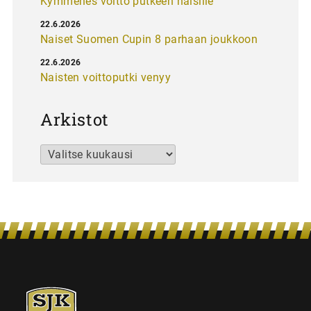
Kymmenes voitto putkeen naisille
22.6.2026
Naiset Suomen Cupin 8 parhaan joukkoon
22.6.2026
Naisten voittoputki venyy
Arkistot
Arkistot
SJK-