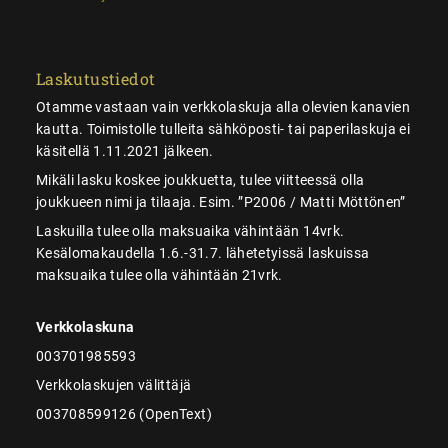
Laskutustiedot
Otamme vastaan vain verkkolaskuja alla olevien kanavien
kautta. Toimistolle tulleita sähköposti- tai paperilaskuja ei
käsitellä 1.11.2021 jälkeen.
Mikäli lasku koskee joukkuetta, tulee viitteessä olla
joukkueen nimi ja tilaaja. Esim. ”P2006 / Matti Möttönen”
Laskuilla tulee olla maksuaika vähintään 14vrk.
Kesälomakaudella 1.6.-31.7. lähetetyissä laskuissa
maksuaika tulee olla vähintään 21vrk.
Verkkolaskuna
003701985593
Verkkolaskujen välittäjä
003708599126 (OpenText)