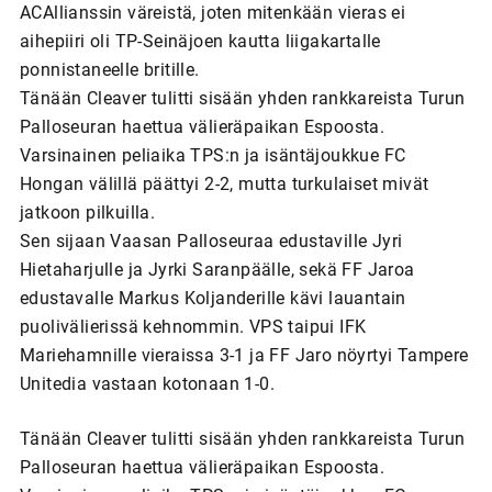
ACAllianssin väreistä, joten mitenkään vieras ei
aihepiiri oli TP-Seinäjoen kautta liigakartalle
ponnistaneelle britille.
Tänään Cleaver tulitti sisään yhden rankkareista Turun
Palloseuran haettua välieräpaikan Espoosta.
Varsinainen peliaika TPS:n ja isäntäjoukkue FC
Hongan välillä päättyi 2-2, mutta turkulaiset mivät
jatkoon pilkuilla.
Sen sijaan Vaasan Palloseuraa edustaville Jyri
Hietaharjulle ja Jyrki Saranpäälle, sekä FF Jaroa
edustavalle Markus Koljanderille kävi lauantain
puolivälierissä kehnommin. VPS taipui IFK
Mariehamnille vieraissa 3-1 ja FF Jaro nöyrtyi Tampere
Unitedia vastaan kotonaan 1-0.
Tänään Cleaver tulitti sisään yhden rankkareista Turun
Palloseuran haettua välieräpaikan Espoosta.