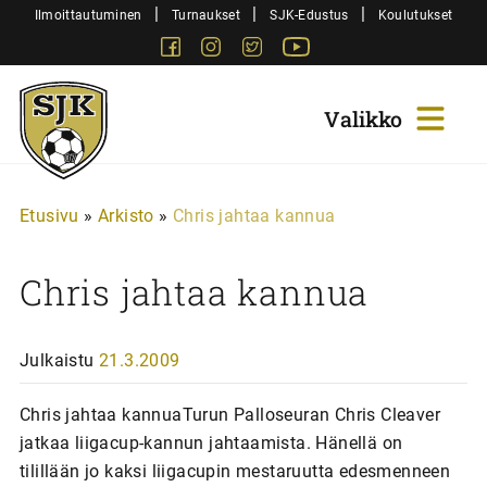
Siirry
|
|
|
Ilmoittautuminen
Turnaukset
SJK-Edustus
Koulutukset
sisältöön
Facebook
Instagram
Twitter
Youtube
Sjk-
Juniorit
Etusivu
»
Arkisto
»
Chris jahtaa kannua
Chris jahtaa kannua
Julkaistu
21.3.2009
Chris jahtaa kannuaTurun Palloseuran Chris Cleaver
jatkaa liigacup-kannun jahtaamista. Hänellä on
tilillään jo kaksi liigacupin mestaruutta edesmenneen