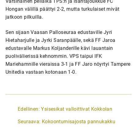
Varsinainen peliaika TPS:n ja isäntäjoukkue FC
Hongan välillä päättyi 2-2, mutta turkulaiset mivät
jatkoon pilkuilla.
Sen sijaan Vaasan Palloseuraa edustaville Jyri
Hietaharjulle ja Jyrki Saranpäälle, sekä FF Jaroa
edustavalle Markus Koljanderille kävi lauantain
puolivälierissä kehnommin. VPS taipui IFK
Mariehamnille vieraissa 3-1 ja FF Jaro nöyrtyi Tampere
Unitedia vastaan kotonaan 1-0.
A
Edellinen:
Ysisesikat valloittivat Kokkolan
r
Seuraava:
Kokoontumisajosta pannukakku
t
i