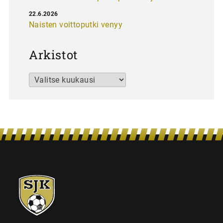
22.6.2026
Naisten voittoputki venyy
Arkistot
Arkistot
SJK-
juniorit