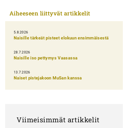
k
Aiheeseen liittyvät artikkelit
k
e
l
5.8.2026
Naisille tärkeät pisteet elokuun ensimmäisestä
i
e
28.7.2026
n
Naisille iso pettymys Vaasassa
s
13.7.2026
e
Naiset pistejakoon MuSan kanssa
l
a
u
s
Viimeisimmät artikkelit