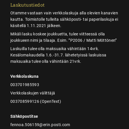
Laskutustiedot
Otamme vastaan vain verkkolaskuja alla olevien kanavien
kautta. Toimistolle tulleita sähköposti- tai paperilaskuja ei
käsitellä 1.11.2021 jälkeen.
Mikäli lasku koskee joukkuetta, tulee viitteessä olla
joukkueen nimi ja tilaaja. Esim. ”P2006 / Matti Möttönen”
Laskuilla tulee olla maksuaika vähintään 14vrk.
Kesälomakaudella 1.6.-31.7. lähetetyissä laskuissa
maksuaika tulee olla vähintään 21vrk.
Verkkolaskuna
003701985593
Verkkolaskujen välittäjä
003708599126 (OpenText)
Sähköpostitse
fennoa.506159@erin.posti.com