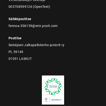
003708599126 (OpenText)
Sähköpostitse
fennoa.506159@erin.posti.com
Postitse
Seinäjoen Jalkapallokerho-juniorit ry
PL 59149
01051 LASKUT