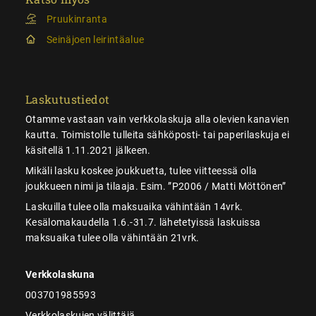
Pruukinranta
Seinäjoen leirintäalue
Laskutustiedot
Otamme vastaan vain verkkolaskuja alla olevien kanavien
kautta. Toimistolle tulleita sähköposti- tai paperilaskuja ei
käsitellä 1.11.2021 jälkeen.
Mikäli lasku koskee joukkuetta, tulee viitteessä olla
joukkueen nimi ja tilaaja. Esim. ”P2006 / Matti Möttönen”
Laskuilla tulee olla maksuaika vähintään 14vrk.
Kesälomakaudella 1.6.-31.7. lähetetyissä laskuissa
maksuaika tulee olla vähintään 21vrk.
Verkkolaskuna
003701985593
Verkkolaskujen välittäjä