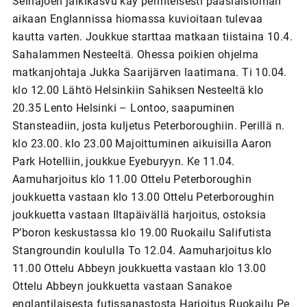
Seinäjoen jälkikasvu käy perinteisesti pääsiäisloman
aikaan Englannissa hiomassa kuvioitaan tulevaa
kautta varten. Joukkue starttaa matkaan tiistaina 10.4.
Sahalammen Nesteeltä. Ohessa poikien ohjelma
matkanjohtaja Jukka Saarijärven laatimana. Ti 10.04.
klo 12.00 Lähtö Helsinkiin Sahiksen Nesteeltä klo
20.35 Lento Helsinki – Lontoo, saapuminen
Stansteadiin, josta kuljetus Peterboroughiin. Perillä n.
klo 23.00. klo 23.00 Majoittuminen aikuisilla Aaron
Park Hotelliin, joukkue Eyeburyyn. Ke 11.04.
Aamuharjoitus klo 11.00 Ottelu Peterboroughin
joukkuetta vastaan klo 13.00 Ottelu Peterboroughin
joukkuetta vastaan Iltapäivällä harjoitus, ostoksia
P’boron keskustassa klo 19.00 Ruokailu Salifutista
Stangroundin koululla To 12.04. Aamuharjoitus klo
11.00 Ottelu Abbeyn joukkuetta vastaan klo 13.00
Ottelu Abbeyn joukkuetta vastaan Sanakoe
englantilaisesta futissanastosta Harjoitus Ruokailu Pe