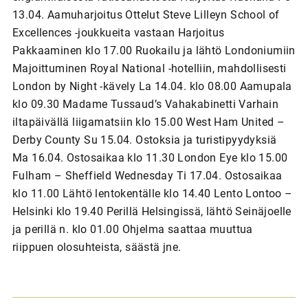
13.04. Aamuharjoitus Ottelut Steve Lilleyn School of
Excellences -joukkueita vastaan Harjoitus
Pakkaaminen klo 17.00 Ruokailu ja lähtö Londoniumiin
Majoittuminen Royal National -hotelliin, mahdollisesti
London by Night -kävely La 14.04. klo 08.00 Aamupala
klo 09.30 Madame Tussaud’s Vahakabinetti Varhain
iltapäivällä liigamatsiin klo 15.00 West Ham United –
Derby County Su 15.04. Ostoksia ja turistipyydyksiä
Ma 16.04. Ostosaikaa klo 11.30 London Eye klo 15.00
Fulham – Sheffield Wednesday Ti 17.04. Ostosaikaa
klo 11.00 Lähtö lentokentälle klo 14.40 Lento Lontoo –
Helsinki klo 19.40 Perillä Helsingissä, lähtö Seinäjoelle
ja perillä n. klo 01.00 Ohjelma saattaa muuttua
riippuen olosuhteista, säästä jne.