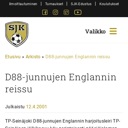
Siirry
|
|
|
Ilmoittautuminen
Turnaukset
SJK-Edustus
Koulutukset
sisältöön
Facebook
Instagram
Twitter
Youtube
Sjk-
Juniorit
Etusivu
»
Arkisto
»
D88-junnujen Englannin reissu
D88-junnujen Englannin
reissu
Julkaistu
12.4.2001
TP-Seinäjoki D88-junnujen Englannin harjoitusleiri TP-