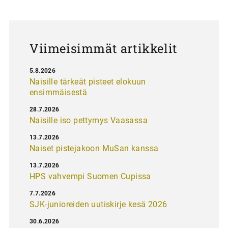
a
u
s
Viimeisimmät artikkelit
5.8.2026
Naisille tärkeät pisteet elokuun
ensimmäisestä
28.7.2026
Naisille iso pettymys Vaasassa
13.7.2026
Naiset pistejakoon MuSan kanssa
13.7.2026
HPS vahvempi Suomen Cupissa
7.7.2026
SJK-junioreiden uutiskirje kesä 2026
30.6.2026