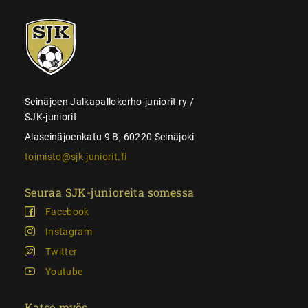
SJK-
juniorit
Seinäjoen Jalkapallokerho-juniorit ry /
SJK-juniorit
Alaseinäjoenkatu 9 B, 60220 Seinäjoki
toimisto@sjk-juniorit.fi
Seuraa SJK-junioreita somessa
Facebook
Instagram
Twitter
Youtube
Katso myös