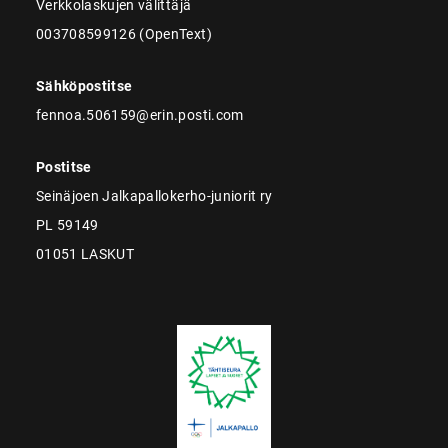
Verkkolaskujen välittäjä
003708599126 (OpenText)
Sähköpostitse
fennoa.506159@erin.posti.com
Postitse
Seinäjoen Jalkapallokerho-juniorit ry
PL 59149
01051 LASKUT