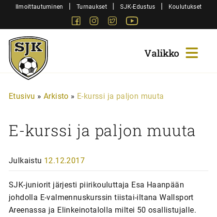
Siirry
|
|
|
Ilmoittautuminen
Turnaukset
SJK-Edustus
Koulutukset
sisältöön
Facebook
Instagram
Twitter
Youtube
Sjk-
Juniorit
Etusivu
»
Arkisto
»
E-kurssi ja paljon muuta
E-kurssi ja paljon muuta
Julkaistu
12.12.2017
SJK-juniorit järjesti piirikouluttaja Esa Haanpään
johdolla E-valmennuskurssin tiistai-iltana Wallsport
Areenassa ja Elinkeinotalolla miltei 50 osallistujalle.