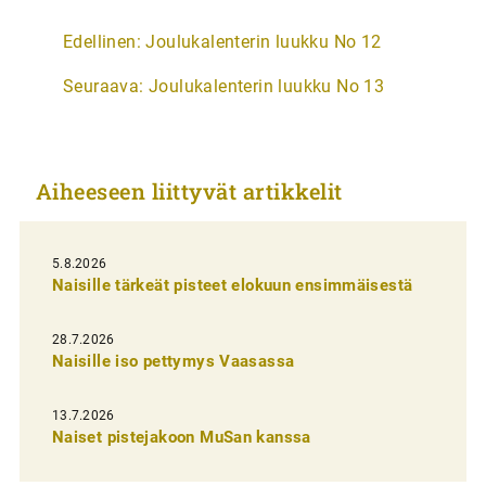
A
Edellinen:
Joulukalenterin luukku No 12
r
Seuraava:
Joulukalenterin luukku No 13
t
i
k
Aiheeseen liittyvät artikkelit
k
e
l
5.8.2026
Naisille tärkeät pisteet elokuun ensimmäisestä
i
e
28.7.2026
n
Naisille iso pettymys Vaasassa
s
13.7.2026
e
Naiset pistejakoon MuSan kanssa
l