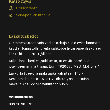
Katso myös
Pruukinranta
Seinäjoen leirintäalue
Laskutustiedot
Otamme vastaan vain verkkolaskuja alla olevien kanavien
kautta. Toimistolle tulleita sähköposti- tai paperilaskuja ei
käsitellä 1.11.2021 jälkeen.
Mikäli lasku koskee joukkuetta, tulee viitteessä olla
joukkueen nimi ja tilaaja. Esim. ”P2006 / Matti Möttönen”
Laskuilla tulee olla maksuaika vähintään 14vrk.
Kesälomakaudella 1.6.-31.7. lähetetyissä laskuissa
maksuaika tulee olla vähintään 21vrk.
Verkkolaskuna
003701985593