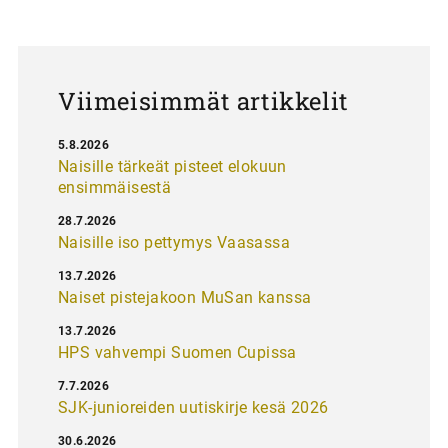
a
u
s
Viimeisimmät artikkelit
5.8.2026
Naisille tärkeät pisteet elokuun
ensimmäisestä
28.7.2026
Naisille iso pettymys Vaasassa
13.7.2026
Naiset pistejakoon MuSan kanssa
13.7.2026
HPS vahvempi Suomen Cupissa
7.7.2026
SJK-junioreiden uutiskirje kesä 2026
30.6.2026