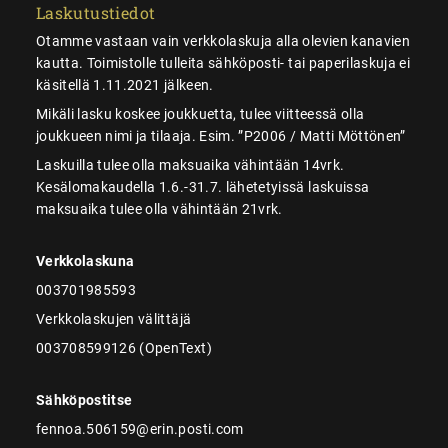
Laskutustiedot
Otamme vastaan vain verkkolaskuja alla olevien kanavien
kautta. Toimistolle tulleita sähköposti- tai paperilaskuja ei
käsitellä 1.11.2021 jälkeen.
Mikäli lasku koskee joukkuetta, tulee viitteessä olla
joukkueen nimi ja tilaaja. Esim. ”P2006 / Matti Möttönen”
Laskuilla tulee olla maksuaika vähintään 14vrk.
Kesälomakaudella 1.6.-31.7. lähetetyissä laskuissa
maksuaika tulee olla vähintään 21vrk.
Verkkolaskuna
003701985593
Verkkolaskujen välittäjä
003708599126 (OpenText)
Sähköpostitse
fennoa.506159@erin.posti.com