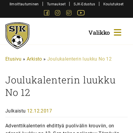
Siirry
|
|
|
Ilmoittautuminen
Turnaukset
SJK-Edustus
Koulutukset
sisältöön
Facebook
Instagram
Twitter
Youtube
Sjk-
Juniorit
Etusivu
»
Arkisto
»
Joulukalenterin luukku No 12
Joulukalenterin luukku
No 12
Julkaistu
12.12.2017
Adventtikalenterin ehdittyä puolivälin krouviin, on