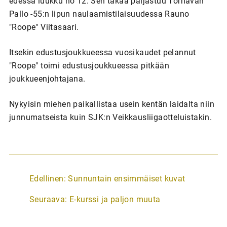
edessä luukku no 12. Sen takaa paljastuu Törnävän
Pallo -55:n lipun naulaamistilaisuudessa Rauno
"Roope" Viitasaari.
Itsekin edustusjoukkueessa vuosikaudet pelannut
"Roope" toimi edustusjoukkueessa pitkään
joukkueenjohtajana.
Nykyisin miehen paikallistaa usein kentän laidalta niin
junnumatseista kuin SJK:n Veikkausliigaotteluistakin.
A
Edellinen:
Sunnuntain ensimmäiset kuvat
r
Seuraava:
E-kurssi ja paljon muuta
t
i