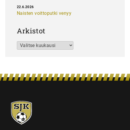
22.6.2026
Naisten voittoputki venyy
Arkistot
Arkistot
SJK-
juniorit