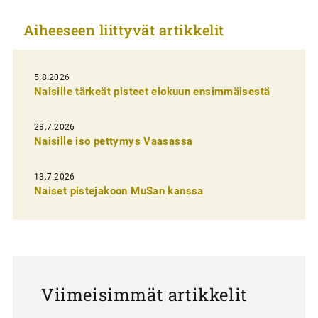
k
Aiheeseen liittyvät artikkelit
k
e
l
5.8.2026
Naisille tärkeät pisteet elokuun ensimmäisestä
i
e
28.7.2026
n
Naisille iso pettymys Vaasassa
s
13.7.2026
e
Naiset pistejakoon MuSan kanssa
l
a
u
s
Viimeisimmät artikkelit