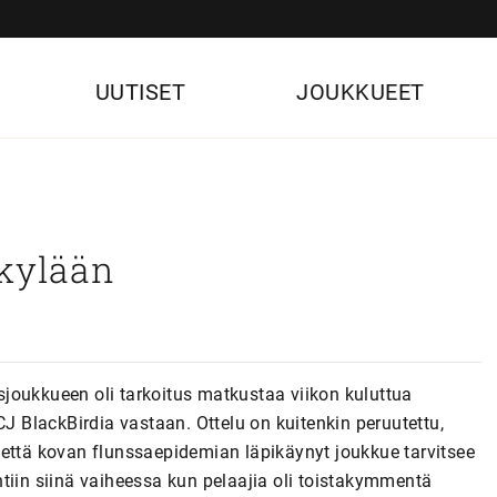
UUTISET
JOUKKUEET
skylään
joukkueen oli tarkoitus matkustaa viikon kuluttua
BlackBirdia vastaan. Ottelu on kuitenkin peruutettu,
 että kovan flunssaepidemian läpikäynyt joukkue tarvitsee
tiin siinä vaiheessa kun pelaajia oli toistakymmentä