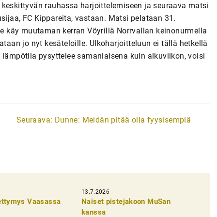
 keskittyvän rauhassa harjoittelemiseen ja seuraava matsi
ijaa, FC Kippareita, vastaan. Matsi pelataan 31.
e käy muutaman kerran Vöyrillä Norrvallan keinonurmella
aan jo nyt kesäteloille. Ulkoharjoitteluun ei tällä hetkellä
 lämpötila pysyttelee samanlaisena kuin alkuviikon, voisi
Seuraava:
Dunne: Meidän pitää olla fyysisempiä
13.7.2026
pettymys Vaasassa
Naiset pistejakoon MuSan
kanssa