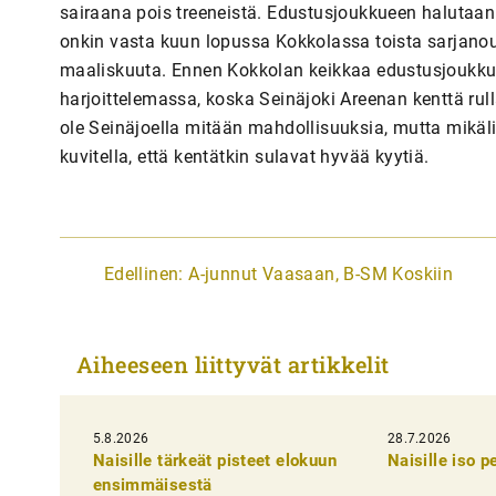
sairaana pois treeneistä. Edustusjoukkueen halutaan
onkin vasta kuun lopussa Kokkolassa toista sarjanous
maaliskuuta. Ennen Kokkolan keikkaa edustusjoukku
harjoittelemassa, koska Seinäjoki Areenan kenttä rullat
ole Seinäjoella mitään mahdollisuuksia, mutta mikäli
kuvitella, että kentätkin sulavat hyvää kyytiä.
A
Edellinen:
A-junnut Vaasaan, B-SM Koskiin
r
t
Aiheeseen liittyvät artikkelit
i
k
5.8.2026
k
28.7.2026
Naisille tärkeät pisteet elokuun
Naisille iso 
e
ensimmäisestä