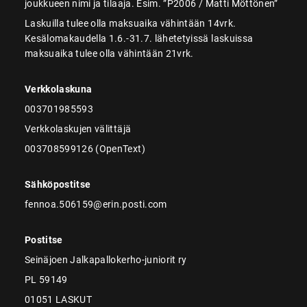
joukkueen nimi ja tilaaja. Esim. ”P2006 / Matti Möttönen”
Laskuilla tulee olla maksuaika vähintään 14vrk.
Kesälomakaudella 1.6.-31.7. lähetetyissä laskuissa
maksuaika tulee olla vähintään 21vrk.
Verkkolaskuna
003701985593
Verkkolaskujen välittäjä
003708599126 (OpenText)
Sähköpostitse
fennoa.506159@erin.posti.com
Postitse
Seinäjoen Jalkapallokerho-juniorit ry
PL 59149
01051 LASKUT