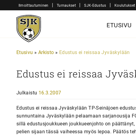
Siirry
|
|
|
Ilmoittautuminen
Turnaukset
SJK-Edustus
Koulutukset
sisältöön
Sjk-
ETUSIVU
Juniorit
Etusivu
»
Arkisto
»
Edustus ei reissaa Jyväskylään
Edustus ei reissaa Jyvä
Julkaistu
16.3.2007
Edustus ei reissaa Jyväskylään TP-Seinäjoen edustus
sunnuntaina Jyväskylään pelaamaan sarjanousija FCJ 
sillä edustusjoukkueen joukkueenjohto on päättänyt,
pelien sijaan tässä vaiheessa myös lepoa. Päätös teh