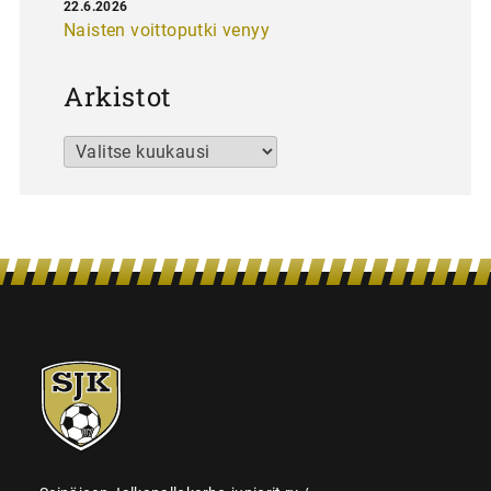
22.6.2026
Naisten voittoputki venyy
Arkistot
Arkistot
SJK-
juniorit