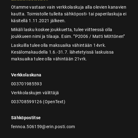
Otamme vastaan vain verkkolaskuja alla olevien kanavien
kautta. Toimistolle tulleita sähköposti- tai paperilaskuja ei
käsitellä 1.11.2021 jälkeen.
Mikäli lasku koskee joukkuetta, tulee viitteessä olla
joukkueen nimi ja tilaaja. Esim. ”P2006 / Matti Möttönen”
Laskuilla tulee olla maksuaika vähintään 14vrk.
Kesälomakaudella 1.6.-31.7. lähetetyissä laskuissa
maksuaika tulee olla vähintään 21vrk.
Verkkolaskuna
003701985593
Verkkolaskujen välittäjä
003708599126 (OpenText)
Sähköpostitse
fennoa.506159@erin.posti.com