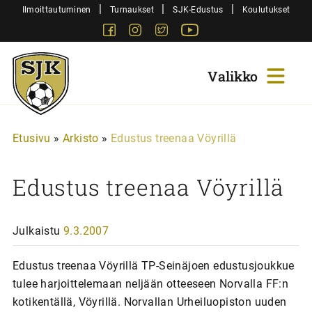
Siirry
|
|
|
Ilmoittautuminen
Turnaukset
SJK-Edustus
Koulutukset
sisältöön
Facebook
Instagram
Twitter
Youtube
Sjk-
Juniorit
Etusivu
»
Arkisto
»
Edustus treenaa Vöyrillä
Edustus treenaa Vöyrillä
Julkaistu
9.3.2007
Edustus treenaa Vöyrillä TP-Seinäjoen edustusjoukkue
tulee harjoittelemaan neljään otteeseen Norvalla FF:n
kotikentällä, Vöyrillä. Norvallan Urheiluopiston uuden