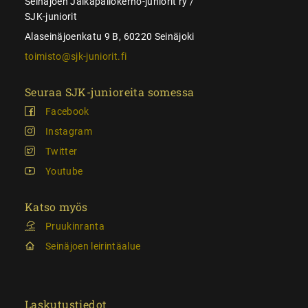
Seinäjoen Jalkapallokerho-juniorit ry /
SJK-juniorit
Alaseinäjoenkatu 9 B, 60220 Seinäjoki
toimisto@sjk-juniorit.fi
Seuraa SJK-junioreita somessa
Facebook
Instagram
Twitter
Youtube
Katso myös
Pruukinranta
Seinäjoen leirintäalue
Laskutustiedot