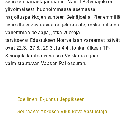
seurojen harrastajamääriin. Näin TP-Seinäjoki on
ylivoimaisesti huonoimmassa asemassa
harjoituspaikkojen suhteen Seinäjoella. Pienemmillä
seuroilla ei vastaavaa ongelmaa ole, koska niillä on
vähemmän pelaajia, jotka vuoroja
tarvitsevat.Edustuksen Norrvallaan varaamat päivät
ovat 22.3., 27.3., 29.3., ja 4.4., jonka jälkeen TP-
Seinäjoki kohtaa vieraissa Veikkausliigaan
valmistautuvan Vaasan Palloseuran.
A
Edellinen:
B-junnut Jeppikseen
r
Seuraava:
Ykkösen VIFK kova vastustaja
t
i
k