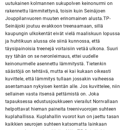
uutukainen kolmannen sukupolven keinonurmi on
rakennettu lämmitettynä, toisin kuin Seinäjoen
Jouppilanvuoren muuten erinomainen alusta.TP-
Seinäjoki joutuu evakkoon treenaamaan, sillä
kaupungin ulkokentät eivät vielä maaliskuun lopussa
ja huhtikuun alussa ole siinä kunnossa, että
täysipainoisia treenejä voitaisiin vetää ulkona. Suuri
syy tähän on se neronleimaus, ettei uudelle
keinonurmelle asennettu lämmitystä. Tietenkin
säästöjä on tehtävä, mutta ei kai kukaan oikeasti
kuvittele, että lämmitys tullaan jossakin vaiheessa
asentamaan nykyisen kentän alle. Jos kuvittelee, niin
sellainen vasta itsensä pettämistä on. Joka
tapauksessa edustusjoukkueen vierailut Norrvallaan
helpottavat hieman paineita treenivuorojen suhteen
kuplahallissa. Kuplahallin vuorot kun on jaettu tasan
kaikkien seurojen suhteen katsomatta lainkaan