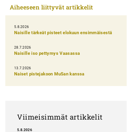
Aiheeseen liittyvät artikkelit
k
e
l
5.8.2026
Naisille tärkeät pisteet elokuun ensimmäisestä
i
e
28.7.2026
n
Naisille iso pettymys Vaasassa
s
13.7.2026
e
Naiset pistejakoon MuSan kanssa
l
a
u
s
Viimeisimmät artikkelit
5.8.2026