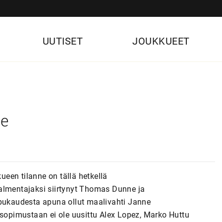
UUTISET
JOUKKUEET
ne
een tilanne on tällä hetkellä
almentajaksi siirtynyt Thomas Dunne ja
ppukaudesta apuna ollut maalivahti Janne
 sopimustaan ei ole uusittu Alex Lopez, Marko Huttu