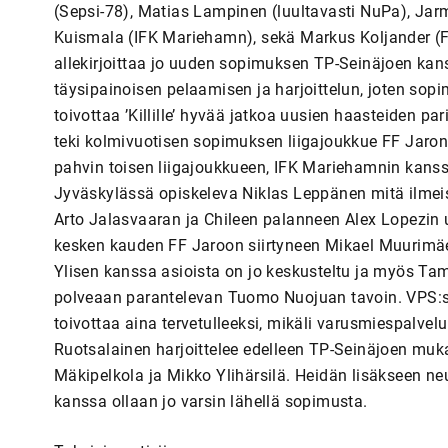
(Sepsi-78), Matias Lampinen (luultavasti NuPa), Jar
Kuismala (IFK Mariehamn), sekä Markus Koljander (
allekirjoittaa jo uuden sopimuksen TP-Seinäjoen kans
täysipainoisen pelaamisen ja harjoittelun, joten so
toivottaa ’Killille’ hyvää jatkoa uusien haasteiden p
teki kolmivuotisen sopimuksen liigajoukkue FF Jaro
pahvin toisen liigajoukkueen, IFK Mariehamnin kans
Jyväskylässä opiskeleva Niklas Leppänen mitä ilmeis
Arto Jalasvaaran ja Chileen palanneen Alex Lopezin uu
kesken kauden FF Jaroon siirtyneen Mikael Muurimäe
Ylisen kanssa asioista on jo keskusteltu ja myös Tam
polveaan parantelevan Tuomo Nuojuan tavoin. VPS:s
toivottaa aina tervetulleeksi, mikäli varusmiespalvel
Ruotsalainen harjoittelee edelleen TP-Seinäjoen mu
Mäkipelkola ja Mikko Ylihärsilä. Heidän lisäkseen n
kanssa ollaan jo varsin lähellä sopimusta.