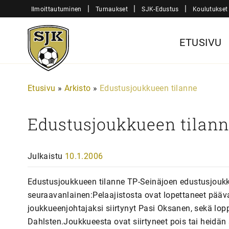
Siirry
|
|
|
Ilmoittautuminen
Turnaukset
SJK-Edustus
Koulutukset
sisältöön
Sjk-
ETUSIVU
Juniorit
Etusivu
»
Arkisto
»
Edustusjoukkueen tilanne
Edustusjoukkueen tilan
Julkaistu
10.1.2006
Edustusjoukkueen tilanne TP-Seinäjoen edustusjoukku
seuraavanlainen:Pelaajistosta ovat lopettaneet pääv
joukkueenjohtajaksi siirtynyt Pasi Oksanen, sekä lo
Dahlsten.Joukkueesta ovat siirtyneet pois tai heidän