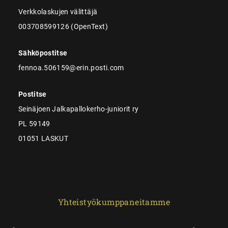
Verkkolaskujen välittäjä
003708599126 (OpenText)
Sähköpostitse
fennoa.506159@erin.posti.com
Postitse
Seinäjoen Jalkapallokerho-juniorit ry
PL 59149
01051 LASKUT
Yhteistyökumppaneitamme