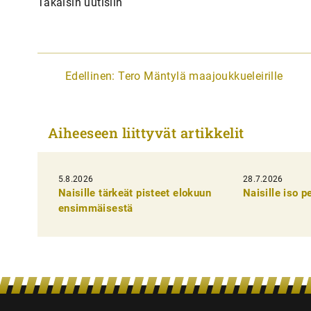
Takaisin uutisiin
A
Edellinen:
Tero Mäntylä maajoukkueleirille
r
t
Aiheeseen liittyvät artikkelit
i
k
5.8.2026
k
28.7.2026
Naisille tärkeät pisteet elokuun
Naisille iso 
e
ensimmäisestä
l
i
e
n