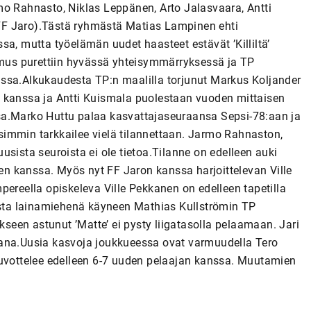
mo Rahnasto, Niklas Leppänen, Arto Jalasvaara, Antti
FF Jaro).Tästä ryhmästä Matias Lampinen ehti
sa, mutta työelämän uudet haasteet estävät ’Killiltä’
pimus purettiin hyvässä yhteisymmärryksessä ja TP
arissa.Alkukaudesta TP:n maalilla torjunut Markus Koljander
n kanssa ja Antti Kuismala puolestaan vuoden mittaisen
sa.Marko Huttu palaa kasvattajaseuraansa Sepsi-78:aan ja
immin tarkkailee vielä tilannettaan. Jarmo Rahnaston,
sista seuroista ei ole tietoa.Tilanne on edelleen auki
n kanssa. Myös nyt FF Jaron kanssa harjoittelevan Ville
pereella opiskeleva Ville Pekkanen on edelleen tapetilla
ta lainamiehenä käyneen Mathias Kullströmin TP
ukseen astunut ’Matte’ ei pysty liigatasolla pelaamaan. Jari
kana.Uusia kasvoja joukkueessa ovat varmuudella Tero
euvottelee edelleen 6-7 uuden pelaajan kanssa. Muutamien