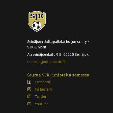
s
e
SJK-
l
juniorit
a
u
s
Seinäjoen Jalkapallokerho-juniorit ry /
SJK-juniorit
Alaseinäjoenkatu 9 B, 60220 Seinäjoki
toimisto@sjk-juniorit.fi
Seuraa SJK-junioreita somessa
Facebook
Instagram
Twitter
Youtube