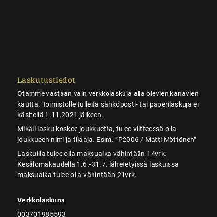
Laskutustiedot
Otamme vastaan vain verkkolaskuja alla olevien kanavien
kautta. Toimistolle tulleita sähköposti- tai paperilaskuja ei
käsitellä 1.11.2021 jälkeen.
Mikäli lasku koskee joukkuetta, tulee viitteessä olla
joukkueen nimi ja tilaaja. Esim. ”P2006 / Matti Möttönen”
Laskuilla tulee olla maksuaika vähintään 14vrk.
Kesälomakaudella 1.6.-31.7. lähetetyissä laskuissa
maksuaika tulee olla vähintään 21vrk.
Verkkolaskuna
003701985593