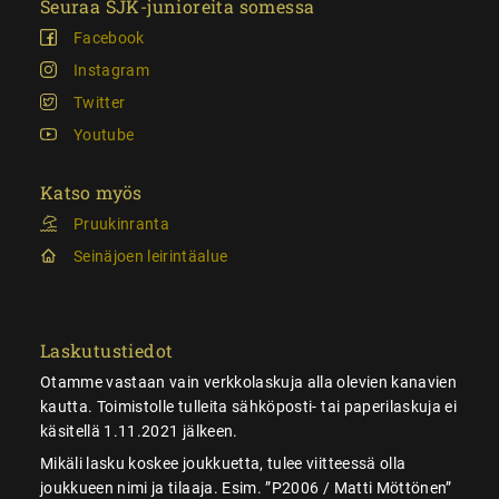
Seuraa SJK-junioreita somessa
Facebook
Instagram
Twitter
Youtube
Katso myös
Pruukinranta
Seinäjoen leirintäalue
Laskutustiedot
Otamme vastaan vain verkkolaskuja alla olevien kanavien
kautta. Toimistolle tulleita sähköposti- tai paperilaskuja ei
käsitellä 1.11.2021 jälkeen.
Mikäli lasku koskee joukkuetta, tulee viitteessä olla
joukkueen nimi ja tilaaja. Esim. ”P2006 / Matti Möttönen”