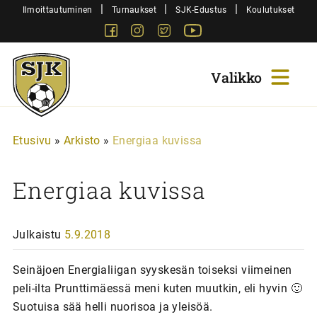
Siirry
|
|
|
Ilmoittautuminen
Turnaukset
SJK-Edustus
Koulutukset
sisältöön
Facebook
Instagram
Twitter
Youtube
Sjk-
Juniorit
Etusivu
»
Arkisto
»
Energiaa kuvissa
Energiaa kuvissa
Julkaistu
5.9.2018
Seinäjoen Energialiigan syyskesän toiseksi viimeinen
peli-ilta Prunttimäessä meni kuten muutkin, eli hyvin 🙂
Suotuisa sää helli nuorisoa ja yleisöä.