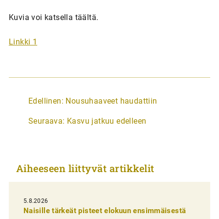
Kuvia voi katsella täältä.
Linkki 1
A
Edellinen:
Nousuhaaveet haudattiin
r
Seuraava:
Kasvu jatkuu edelleen
t
i
k
Aiheeseen liittyvät artikkelit
k
e
l
5.8.2026
Naisille tärkeät pisteet elokuun ensimmäisestä
i