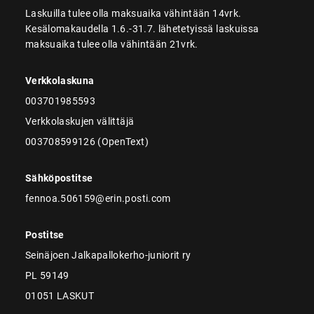
Laskuilla tulee olla maksuaika vähintään 14vrk.
Kesälomakaudella 1.6.-31.7. lähetetyissä laskuissa
maksuaika tulee olla vähintään 21vrk.
Verkkolaskuna
003701985593
Verkkolaskujen välittäjä
003708599126 (OpenText)
Sähköpostitse
fennoa.506159@erin.posti.com
Postitse
Seinäjoen Jalkapallokerho-juniorit ry
PL 59149
01051 LASKUT