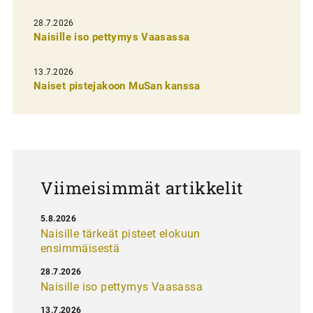
e
28.7.2026
n
Naisille iso pettymys Vaasassa
s
13.7.2026
e
Naiset pistejakoon MuSan kanssa
l
a
u
s
Viimeisimmät artikkelit
5.8.2026
Naisille tärkeät pisteet elokuun
ensimmäisestä
28.7.2026
Naisille iso pettymys Vaasassa
13.7.2026