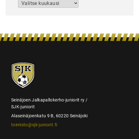
Arkistot
SJK-
juniorit
Seinäjoen Jalkapallokerho-juniorit ry /
SJK-juniorit
Alaseinäjoenkatu 9 B, 60220 Seinäjoki
toimisto@sjk-juniorit.fi