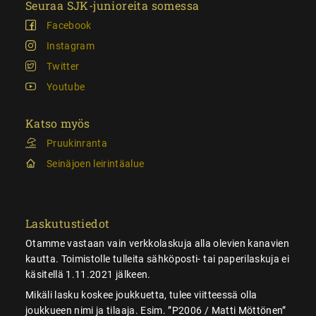
Seuraa SJK-junioreita somessa
Facebook
Instagram
Twitter
Youtube
Katso myös
Pruukinranta
Seinäjoen leirintäalue
Laskutustiedot
Otamme vastaan vain verkkolaskuja alla olevien kanavien
kautta. Toimistolle tulleita sähköposti- tai paperilaskuja ei
käsitellä 1.11.2021 jälkeen.
Mikäli lasku koskee joukkuetta, tulee viitteessä olla
joukkueen nimi ja tilaaja. Esim. ”P2006 / Matti Möttönen”