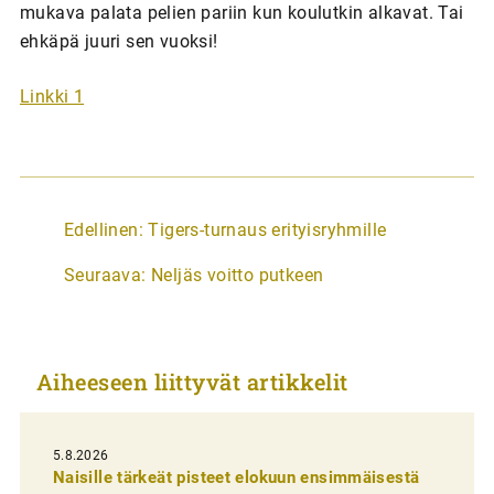
mukava palata pelien pariin kun koulutkin alkavat. Tai
ehkäpä juuri sen vuoksi!
Linkki 1
A
Edellinen:
Tigers-turnaus erityisryhmille
r
Seuraava:
Neljäs voitto putkeen
t
i
k
Aiheeseen liittyvät artikkelit
k
e
l
5.8.2026
Naisille tärkeät pisteet elokuun ensimmäisestä
i