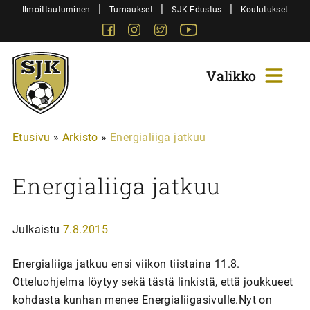
Siirry
|
|
|
Ilmoittautuminen
Turnaukset
SJK-Edustus
Koulutukset
sisältöön
Facebook
Instagram
Twitter
Youtube
Sjk-
Juniorit
Etusivu
»
Arkisto
»
Energialiiga jatkuu
Energialiiga jatkuu
Julkaistu
7.8.2015
Energialiiga jatkuu ensi viikon tiistaina 11.8.
Otteluohjelma löytyy sekä tästä linkistä, että joukkueet
kohdasta kunhan menee Energialiigasivulle.Nyt on