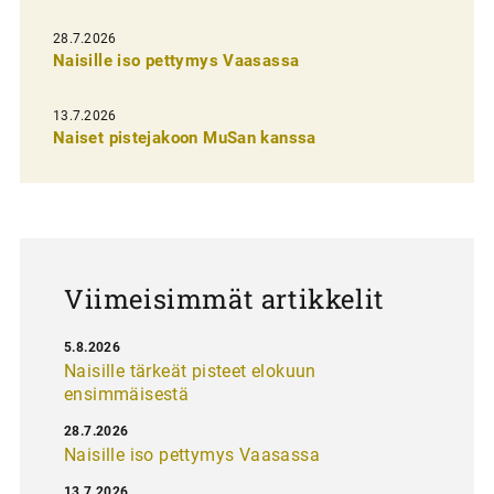
e
28.7.2026
n
Naisille iso pettymys Vaasassa
s
13.7.2026
e
Naiset pistejakoon MuSan kanssa
l
a
u
s
Viimeisimmät artikkelit
5.8.2026
Naisille tärkeät pisteet elokuun
ensimmäisestä
28.7.2026
Naisille iso pettymys Vaasassa
13.7.2026