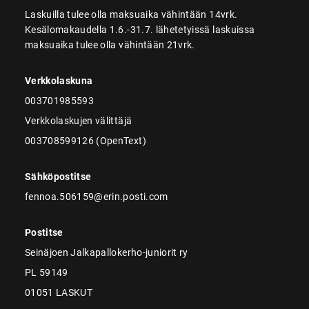
Laskuilla tulee olla maksuaika vähintään 14vrk.
Kesälomakaudella 1.6.-31.7. lähetetyissä laskuissa
maksuaika tulee olla vähintään 21vrk.
Verkkolaskuna
003701985593
Verkkolaskujen välittäjä
003708599126 (OpenText)
Sähköpostitse
fennoa.506159@erin.posti.com
Postitse
Seinäjoen Jalkapallokerho-juniorit ry
PL 59149
01051 LASKUT