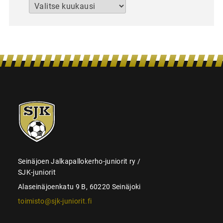
Arkistot
SJK-
juniorit
Seinäjoen Jalkapallokerho-juniorit ry /
SJK-juniorit
Alaseinäjoenkatu 9 B, 60220 Seinäjoki
toimisto@sjk-juniorit.fi