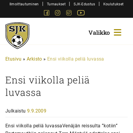
Siirry
|
|
|
Ilmoittautuminen
Turnaukset
SJK-Edustus
Koulutukset
sisältöön
Facebook
Instagram
Twitter
Youtube
Sjk-
Juniorit
Etusivu
»
Arkisto
»
Ensi viikolla peliä luvassa
Ensi viikolla peliä
luvassa
Julkaistu
9.9.2009
Ensi viikolla peliä luvassaVenäjän reissulta ”kotiin”