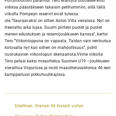
Portsmouthiin palannut Tero Mäntylä odottelee ensi
viikkoa päästäkseen takaisin pelihommiin, sillä tällä
viikolla Pompeyn reservit eivät tulessa
ole.”Seuraavaksi on sitten Aston Villa vieraissa. Nyt on
treenattu aika lujaa. Suurin piirtein puolet ja puolet
menen edustuksen ja reservijoukkueen kanssa”, kertoi
Tero.”Viikonloppuna on vapaata. Taidan vain rentoutua
kotosalla nyt kun siihen on mahdollisuus”, pohti
nuorukainen viikonlopun skenaariota.Viime viikolla
Tero pelasi kaksi maaottelua Suomen U19 –joukkueen
vierailtua Viipurissa ja nosti maaottelusaldonsa 46:een
kamppailuun pikkuhuuhkajissa.
A
Edellinen:
Oranssi 94 löysäili voiton
r