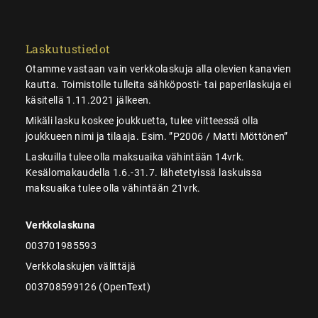
Laskutustiedot
Otamme vastaan vain verkkolaskuja alla olevien kanavien
kautta. Toimistolle tulleita sähköposti- tai paperilaskuja ei
käsitellä 1.11.2021 jälkeen.
Mikäli lasku koskee joukkuetta, tulee viitteessä olla
joukkueen nimi ja tilaaja. Esim. ”P2006 / Matti Möttönen”
Laskuilla tulee olla maksuaika vähintään 14vrk.
Kesälomakaudella 1.6.-31.7. lähetetyissä laskuissa
maksuaika tulee olla vähintään 21vrk.
Verkkolaskuna
003701985593
Verkkolaskujen välittäjä
003708599126 (OpenText)