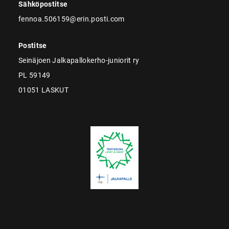
Sähköpostitse
fennoa.506159@erin.posti.com
Postitse
Seinäjoen Jalkapallokerho-juniorit ry
PL 59149
01051 LASKUT