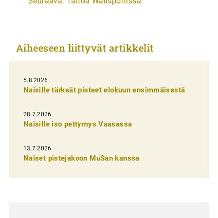
Seuraava:
Taitoa Wallsportissa
t
i
k
Aiheeseen liittyvät artikkelit
k
e
l
5.8.2026
Naisille tärkeät pisteet elokuun ensimmäisestä
i
e
28.7.2026
n
Naisille iso pettymys Vaasassa
s
13.7.2026
e
Naiset pistejakoon MuSan kanssa
l
a
u
s