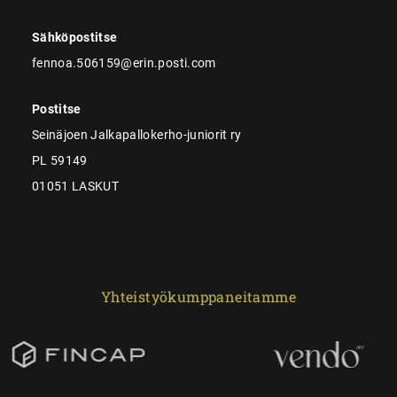
Sähköpostitse
fennoa.506159@erin.posti.com
Postitse
Seinäjoen Jalkapallokerho-juniorit ry
PL 59149
01051 LASKUT
Yhteistyökumppaneitamme