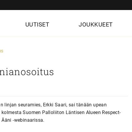
UUTISET
JOUKKUEET
us
nnianosoitus
n linjan seuramies, Erkki Saari, sai tänään upean
si kolmesta Suomen Palloliiton Läntisen Alueen Respect-
n Ääni -webinaarissa.