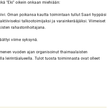
 mikä "Eki" oikein onkaan miehiään:
ivi. Oman poikansa kautta toimintaan tullut Saari hyppäsi
aktiiviseksi talkootoimijaksi ja varainkerääjäksi. Viimeiset
kisten rahastonhoitajana.
ättyi viime syksynä.
ymmenen vuoden ajan organisoinut thaimaalaisten
 leirintäalueella. Tulot tuosta toiminnasta ovat olleet