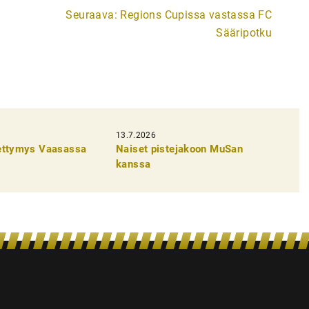
Seuraava:
Regions Cupissa vastassa FC
Sääripotku
13.7.2026
pettymys Vaasassa
Naiset pistejakoon MuSan
kanssa