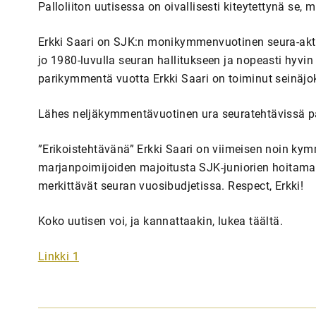
Palloliiton uutisessa on oivallisesti kiteytettynä se,
Erkki Saari on SJK:n monikymmenvuotinen seura-akti
jo 1980-luvulla seuran hallitukseen ja nopeasti hyvin 
parikymmentä vuotta Erkki Saari on toiminut seinäjo
Lähes neljäkymmentävuotinen ura seuratehtävissä pä
”Erikoistehtävänä” Erkki Saari on viimeisen noin k
marjanpoimijoiden majoitusta SJK-juniorien hoitamalla
merkittävät seuran vuosibudjetissa. Respect, Erkki!
Koko uutisen voi, ja kannattaakin, lukea täältä.
Linkki 1