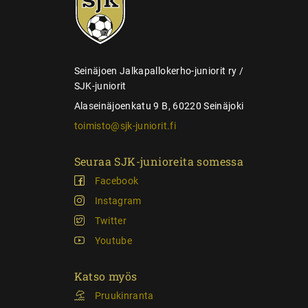
a
juniorit
u
s
Seinäjoen Jalkapallokerho-juniorit ry /
SJK-juniorit
Alaseinäjoenkatu 9 B, 60220 Seinäjoki
toimisto@sjk-juniorit.fi
Seuraa SJK-junioreita somessa
Facebook
Instagram
Twitter
Youtube
Katso myös
Pruukinranta