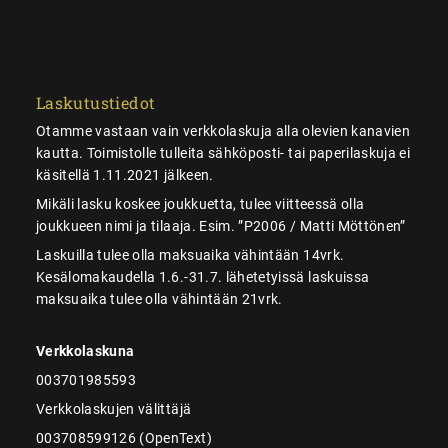
Laskutustiedot
Otamme vastaan vain verkkolaskuja alla olevien kanavien
kautta. Toimistolle tulleita sähköposti- tai paperilaskuja ei
käsitellä 1.11.2021 jälkeen.
Mikäli lasku koskee joukkuetta, tulee viitteessä olla
joukkueen nimi ja tilaaja. Esim. ”P2006 / Matti Möttönen”
Laskuilla tulee olla maksuaika vähintään 14vrk.
Kesälomakaudella 1.6.-31.7. lähetetyissä laskuissa
maksuaika tulee olla vähintään 21vrk.
Verkkolaskuna
003701985593
Verkkolaskujen välittäjä
003708599126 (OpenText)