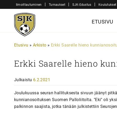
Siirry
|
|
|
Ilmoittautuminen
Turnaukset
SJK-Edustus
Koulutukset
sisältöön
Sjk-
ETUSIVU
Juniorit
Etusivu
»
Arkisto
»
Erkki Saarelle hieno kunnianosoit
Erkki Saarelle hieno ku
Julkaistu
6.2.2021
Joulukuussa seuran hallituksesta sivuun jäänyt pitkä
kunnianosoituksen Suomen Palloliitolta. "Eki" oli yk
palkinnon saajista, jotka tänään julkistettiin Seuroje