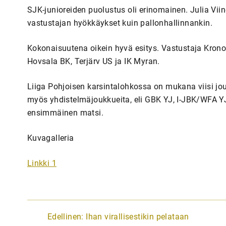
SJK-junioreiden puolustus oli erinomainen. Julia Viin
vastustajan hyökkäykset kuin pallonhallinnankin.
Kokonaisuutena oikein hyvä esitys. Vastustaja Kron
Hovsala BK, Terjärv US ja IK Myran.
Liiga Pohjoisen karsintalohkossa on mukana viisi jo
myös yhdistelmäjoukkueita, eli GBK YJ, I-JBK/WFA YJ
ensimmäinen matsi.
Kuvagalleria
Linkki 1
A
Edellinen:
Ihan virallisestikin pelataan