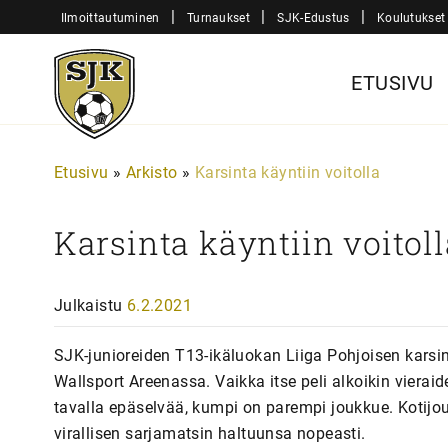
Siirry
|
|
|
Ilmoittautuminen
Turnaukset
SJK-Edustus
Koulutukset
sisältöön
Sjk-
ETUSIVU
Juniorit
Etusivu
»
Arkisto
»
Karsinta käyntiin voitolla
Karsinta käyntiin voitoll
Julkaistu
6.2.2021
SJK-junioreiden T13-ikäluokan Liiga Pohjoisen karsin
Wallsport Areenassa. Vaikka itse peli alkoikin vieraid
tavalla epäselvää, kumpi on parempi joukkue. Kotij
virallisen sarjamatsin haltuunsa nopeasti.