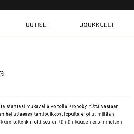
UUTISET
JOUKKUEET
a
ta starttasi mukavalla voitolla Kronoby YJ:tä vastaan
en heiluttaessa tahtipuikkoa, lopulta ei ollut millään
oukkue kuitenkin otti seuran tämän kauden ensimmäisen