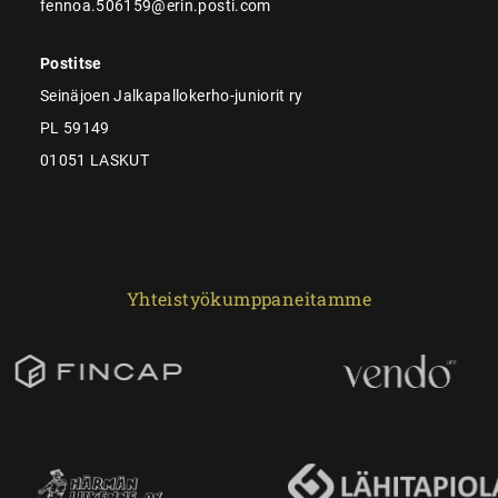
fennoa.506159@erin.posti.com
Postitse
Seinäjoen Jalkapallokerho-juniorit ry
PL 59149
01051 LASKUT
Yhteistyökumppaneitamme