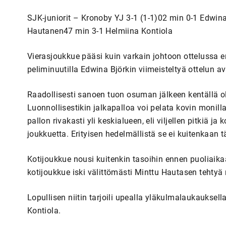
SJK-juniorit – Kronoby YJ 3-1 (1-1)02 min 0-1 Edwin
Hautanen47 min 3-1 Helmiina Kontiola
Vierasjoukkue pääsi kuin varkain johtoon ottelussa
peliminuutilla Edwina Björkin viimeisteltyä ottelun 
Raadollisesti sanoen tuon osuman jälkeen kentällä oli
Luonnollisestikin jalkapalloa voi pelata kovin monilla 
pallon rivakasti yli keskialueen, eli viljellen pitkiä j
joukkuetta. Erityisen hedelmällistä se ei kuitenkaan tä
Kotijoukkue nousi kuitenkin tasoihin ennen puoliaika
kotijoukkue iski välittömästi Minttu Hautasen tehtyä
Lopullisen niitin tarjoili upealla yläkulmalaukaukse
Kontiola.