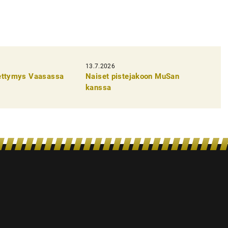
13.7.2026
pettymys Vaasassa
Naiset pistejakoon MuSan
kanssa