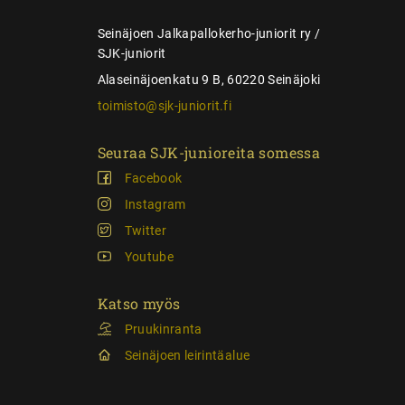
s
Seinäjoen Jalkapallokerho-juniorit ry /
SJK-juniorit
Alaseinäjoenkatu 9 B, 60220 Seinäjoki
toimisto@sjk-juniorit.fi
Seuraa SJK-junioreita somessa
Facebook
Instagram
Twitter
Youtube
Katso myös
Pruukinranta
Seinäjoen leirintäalue