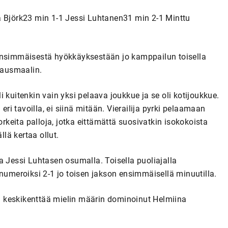
a Björk23 min 1-1 Jessi Luhtanen31 min 2-1 Minttu
 ensimmäisestä hyökkäyksestään jo kamppailun toisella
avausmaalin.
 kuitenkin vain yksi pelaava joukkue ja se oli kotijoukkue.
eri tavoilla, ei siinä mitään. Vierailija pyrki pelaamaan
a korkeita palloja, jotka eittämättä suosivatkin isokokoista
llä kertaa ollut.
a Jessi Luhtasen osumalla. Toisella puoliajalla
 numeroiksi 2-1 jo toisen jakson ensimmäisellä minuutilla.
lla keskikenttää mielin määrin dominoinut Helmiina